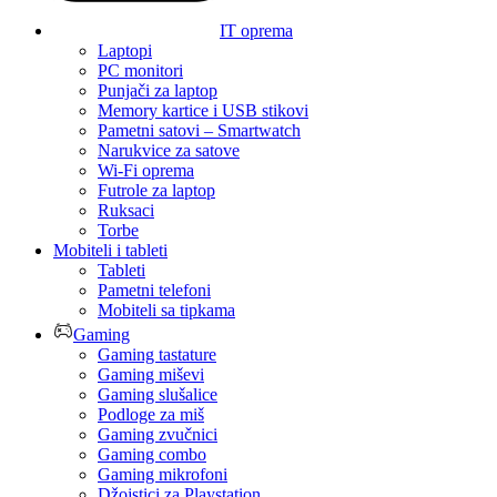
IT oprema
Laptopi
PC monitori
Punjači za laptop
Memory kartice i USB stikovi
Pametni satovi – Smartwatch
Narukvice za satove
Wi-Fi oprema
Futrole za laptop
Ruksaci
Torbe
Mobiteli i tableti
Tableti
Pametni telefoni
Mobiteli sa tipkama
Gaming
Gaming tastature
Gaming miševi
Gaming slušalice
Podloge za miš
Gaming zvučnici
Gaming combo
Gaming mikrofoni
Džojstici za Playstation