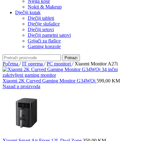
Njega kose
Nokti & Makeup
Dječiji kutak
Dječiji tableti
Dječije slušalice
Dječiji setovi
Dječiji pametni satovi
Grijači za flašice
Gaming konzole
Potrazi
Početna
/
IT oprema
/
PC monitori
/
Xiaomi Monitor A27i
Xiaomi 2K Curved Gaming Monitor G34WQi
599,00
KM
Nazad u proizvoda
Xiaomi Smart Air Fryer 12L Dual Zone
350,00
KM