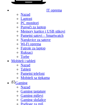
IT oprema
Nazad
Laptopi
PC monitori
Punjači za laptop
Memory kartice i USB stikovi
Pametni satovi – Smartwatch
Narukvice za satove
Wi-Fi oprema
Futrole za laptop
Ruksaci
Torbe
Mobiteli i tableti
Nazad
Tableti
Pametni telefoni
Mobiteli sa tipkama
Gaming
Nazad
Gaming tastature
Gaming miševi
Gaming slušalice
Podloge za miš