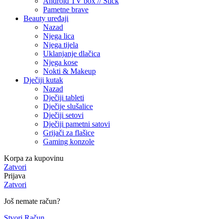
Android TV box // Stick
Pametne brave
Beauty uređaji
Nazad
Njega lica
Njega tijela
Uklanjanje dlačica
Njega kose
Nokti & Makeup
Dječiji kutak
Nazad
Dječiji tableti
Dječije slušalice
Dječiji setovi
Dječiji pametni satovi
Grijači za flašice
Gaming konzole
Korpa za kupovinu
Zatvori
Prijava
Zatvori
Još nemate račun?
Stvori Račun