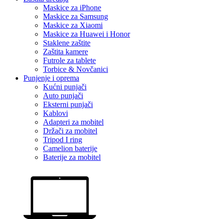
Maskice za iPhone
Maskice za Samsung
Maskice za Xiaomi
Maskice za Huawei i Honor
Staklene zaštite
Zaštita kamere
Futrole za tablete
Torbice & Novčanici
Punjenje i oprema
Kućni punjači
Auto punjači
Eksterni punjači
Kablovi
Adapteri za mobitel
Držači za mobitel
Tripod I ring
Camelion baterije
Baterije za mobitel