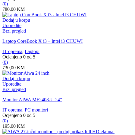
(0)
780,00
KM
Dodaj u korpu
Uporedite
Brzi pregled
Laptop CoreBook X i3 – Intel i3 CHUWI
IT oprema
,
Laptopi
Ocjenjeno
0
od 5
(0)
730,00
KM
Dodaj u korpu
Uporedite
Brzi pregled
Monitor AIWA MF2408-U 24”
IT oprema
,
PC monitori
Ocjenjeno
0
od 5
(0)
195,00
KM