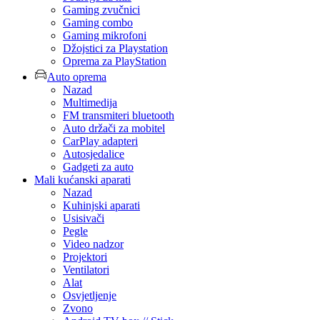
Gaming zvučnici
Gaming combo
Gaming mikrofoni
Džojstici za Playstation
Oprema za PlayStation
Auto oprema
Nazad
Multimedija
FM transmiteri bluetooth
Auto držači za mobitel
CarPlay adapteri
Autosjedalice
Gadgeti za auto
Mali kućanski aparati
Nazad
Kuhinjski aparati
Usisivači
Pegle
Video nadzor
Projektori
Ventilatori
Alat
Osvjetljenje
Zvono