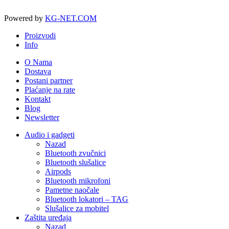
Powered by
KG-NET.COM
Proizvodi
Info
O Nama
Dostava
Postani partner
Plaćanje na rate
Kontakt
Blog
Newsletter
Audio i gadgeti
Nazad
Bluetooth zvučnici
Bluetooth slušalice
Airpods
Bluetooth mikrofoni
Pametne naočale
Bluetooth lokatori – TAG
Slušalice za mobitel
Zaštita uređaja
Nazad