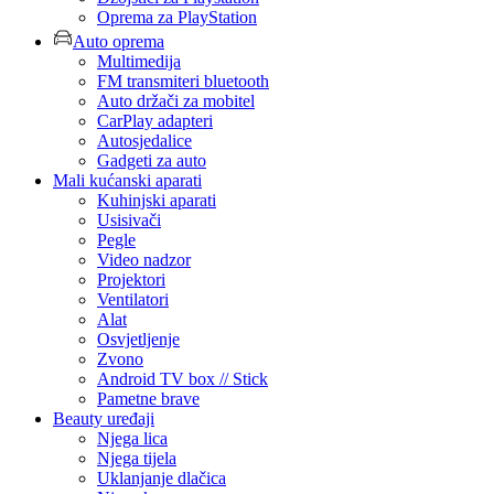
Oprema za PlayStation
Auto oprema
Multimedija
FM transmiteri bluetooth
Auto držači za mobitel
CarPlay adapteri
Autosjedalice
Gadgeti za auto
Mali kućanski aparati
Kuhinjski aparati
Usisivači
Pegle
Video nadzor
Projektori
Ventilatori
Alat
Osvjetljenje
Zvono
Android TV box // Stick
Pametne brave
Beauty uređaji
Njega lica
Njega tijela
Uklanjanje dlačica