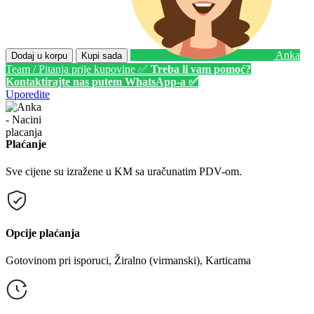
Anka
Dodaj u korpu
Kupi sada
Team / Pitanja prije kupovine ✅
Treba li vam pomoć?
Kontaktirajte nas putem WhatsApp-a ✅
Uporedite
Plaćanje
Sve cijene su izražene u KM sa uračunatim PDV-om.
Opcije plaćanja
Gotovinom pri isporuci, Žiralno (virmanski), Karticama