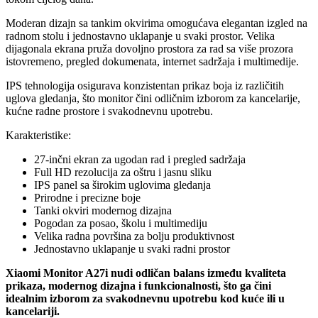
Moderan dizajn sa tankim okvirima omogućava elegantan izgled na
radnom stolu i jednostavno uklapanje u svaki prostor. Velika
dijagonala ekrana pruža dovoljno prostora za rad sa više prozora
istovremeno, pregled dokumenata, internet sadržaja i multimedije.
IPS tehnologija osigurava konzistentan prikaz boja iz različitih
uglova gledanja, što monitor čini odličnim izborom za kancelarije,
kućne radne prostore i svakodnevnu upotrebu.
Karakteristike:
27-inčni ekran za ugodan rad i pregled sadržaja
Full HD rezolucija za oštru i jasnu sliku
IPS panel sa širokim uglovima gledanja
Prirodne i precizne boje
Tanki okviri modernog dizajna
Pogodan za posao, školu i multimediju
Velika radna površina za bolju produktivnost
Jednostavno uklapanje u svaki radni prostor
Xiaomi Monitor A27i nudi odličan balans između kvaliteta
prikaza, modernog dizajna i funkcionalnosti, što ga čini
idealnim izborom za svakodnevnu upotrebu kod kuće ili u
kancelariji.