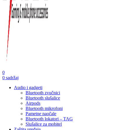
0
0
sadržaj
Audio i gadgeti
Bluetooth zvučnici
Bluetooth slušalice
Airpods
Bluetooth mikrofoni
Pametne naočale
Bluetooth lokatori – TAG
Slušalice za mobitel
Zaštita uređaja