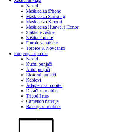
Zaštita uređaja
Nazad
Maskice za iPhone
Maskice za Samsung
Maskice za Xiaomi
Maskice za Huawei i Honor
Staklene zaštite
Zaštita kamere
Futrole za tablete
Torbice & Novčanici
Punjenje i oprema
Nazad
Kućni punjači
Auto punjači
Eksterni punjači
Kablovi
Adapteri za mobitel
Držači za mobitel
Tripod I ring
Camelion baterije
Baterije za mobitel