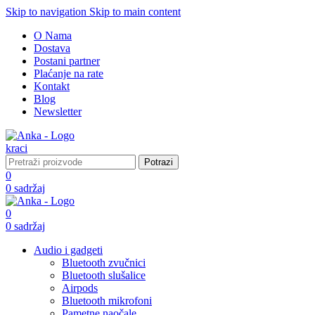
Skip to navigation
Skip to main content
O Nama
Dostava
Postani partner
Plaćanje na rate
Kontakt
Blog
Newsletter
Potrazi
0
0
sadržaj
0
0
sadržaj
Audio i gadgeti
Bluetooth zvučnici
Bluetooth slušalice
Airpods
Bluetooth mikrofoni
Pametne naočale