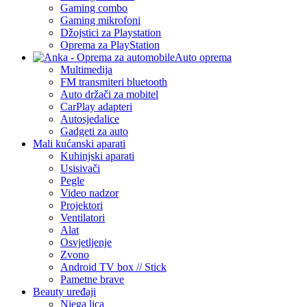
Gaming combo
Gaming mikrofoni
Džojstici za Playstation
Oprema za PlayStation
Auto oprema
Multimedija
FM transmiteri bluetooth
Auto držači za mobitel
CarPlay adapteri
Autosjedalice
Gadgeti za auto
Mali kućanski aparati
Kuhinjski aparati
Usisivači
Pegle
Video nadzor
Projektori
Ventilatori
Alat
Osvjetljenje
Zvono
Android TV box // Stick
Pametne brave
Beauty uređaji
Njega lica