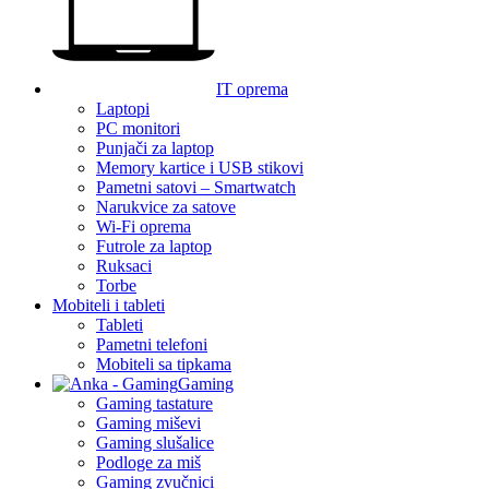
IT oprema
Laptopi
PC monitori
Punjači za laptop
Memory kartice i USB stikovi
Pametni satovi – Smartwatch
Narukvice za satove
Wi-Fi oprema
Futrole za laptop
Ruksaci
Torbe
Mobiteli i tableti
Tableti
Pametni telefoni
Mobiteli sa tipkama
Gaming
Gaming tastature
Gaming miševi
Gaming slušalice
Podloge za miš
Gaming zvučnici