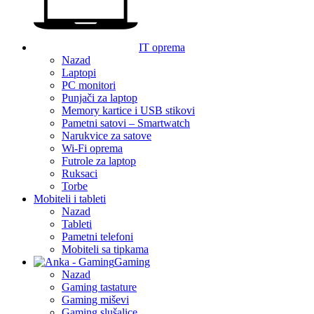
IT oprema
Nazad
Laptopi
PC monitori
Punjači za laptop
Memory kartice i USB stikovi
Pametni satovi – Smartwatch
Narukvice za satove
Wi-Fi oprema
Futrole za laptop
Ruksaci
Torbe
Mobiteli i tableti
Nazad
Tableti
Pametni telefoni
Mobiteli sa tipkama
Gaming
Nazad
Gaming tastature
Gaming miševi
Gaming slušalice