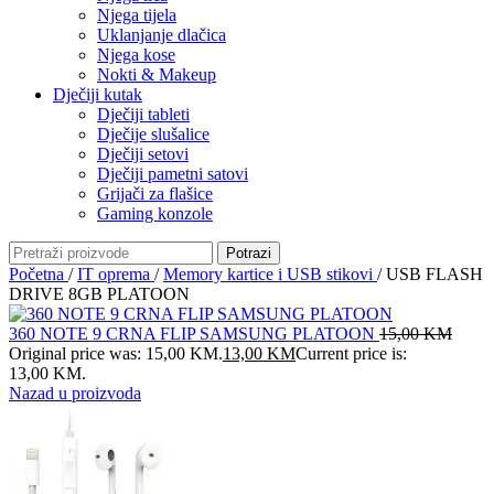
Njega tijela
Uklanjanje dlačica
Njega kose
Nokti & Makeup
Dječiji kutak
Dječiji tableti
Dječije slušalice
Dječiji setovi
Dječiji pametni satovi
Grijači za flašice
Gaming konzole
Potrazi
Početna
/
IT oprema
/
Memory kartice i USB stikovi
/
USB FLASH
DRIVE 8GB PLATOON
360 NOTE 9 CRNA FLIP SAMSUNG PLATOON
15,00
KM
Original price was: 15,00 KM.
13,00
KM
Current price is:
13,00 KM.
Nazad u proizvoda