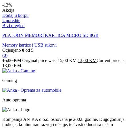
-13%
Akcija
Dodaj u korpu
Uporedite
Brzi pregled
PLATOON MEMORI KARTICA MICRO SD 8GB
Memory kartice i USB stikovi
Ocjenjeno
0
od 5
(0)
15,00
KM
Original price was: 15,00 KM.
13,00
KM
Current price is:
13,00 KM.
Gaming
Auto oprema
Kompanija AN-KA d.o.o. osnovana je 2002. godine. Dugogodišnja
tradicija, kontinuiran razvoj i učenje, te čvrsti odnosi sa našim