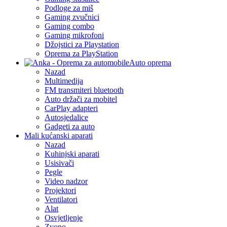
Podloge za miš
Gaming zvučnici
Gaming combo
Gaming mikrofoni
Džojstici za Playstation
Oprema za PlayStation
Auto oprema
Nazad
Multimedija
FM transmiteri bluetooth
Auto držači za mobitel
CarPlay adapteri
Autosjedalice
Gadgeti za auto
Mali kućanski aparati
Nazad
Kuhinjski aparati
Usisivači
Pegle
Video nadzor
Projektori
Ventilatori
Alat
Osvjetljenje
Zvono