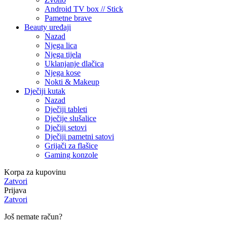
Android TV box // Stick
Pametne brave
Beauty uređaji
Nazad
Njega lica
Njega tijela
Uklanjanje dlačica
Njega kose
Nokti & Makeup
Dječiji kutak
Nazad
Dječiji tableti
Dječije slušalice
Dječiji setovi
Dječiji pametni satovi
Grijači za flašice
Gaming konzole
Korpa za kupovinu
Zatvori
Prijava
Zatvori
Još nemate račun?