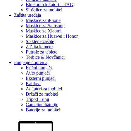
Bluetooth lokatori – TAG
Slušalice za mobitel
Zaštita uređaja
Maskice za iPhone
Maskice za Samsung
Maskice za Xiaomi
Maskice za Huawei i Honor
Staklene zaštite
Zaštita kamere
Futrole za tablete
Torbice & Novčanici
Punjenje i oprema
Kućni punjači
Auto punjači
Eksterni punjači
Kablovi
Adapteri za mobitel
Držači za mobitel
Tripod I ring
Camelion baterije
Baterije za mobitel