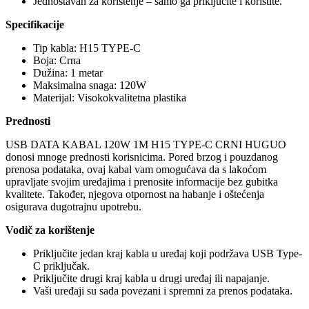
Jednostavan za korištenje – samo ga priključite i koristite.
Specifikacije
Tip kabla: H15 TYPE-C
Boja: Crna
Dužina: 1 metar
Maksimalna snaga: 120W
Materijal: Visokokvalitetna plastika
Prednosti
USB DATA KABAL 120W 1M H15 TYPE-C CRNI HUGUO
donosi mnoge prednosti korisnicima. Pored brzog i pouzdanog
prenosa podataka, ovaj kabal vam omogućava da s lakoćom
upravljate svojim uređajima i prenosite informacije bez gubitka
kvalitete. Također, njegova otpornost na habanje i oštećenja
osigurava dugotrajnu upotrebu.
Vodič za korištenje
Priključite jedan kraj kabla u uređaj koji podržava USB Type-
C priključak.
Priključite drugi kraj kabla u drugi uređaj ili napajanje.
Vaši uređaji su sada povezani i spremni za prenos podataka.