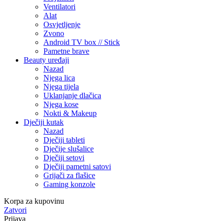
Ventilatori
Alat
Osvjetljenje
Zvono
Android TV box // Stick
Pametne brave
Beauty uređaji
Nazad
Njega lica
Njega tijela
Uklanjanje dlačica
Njega kose
Nokti & Makeup
Dječiji kutak
Nazad
Dječiji tableti
Dječije slušalice
Dječiji setovi
Dječiji pametni satovi
Grijači za flašice
Gaming konzole
Korpa za kupovinu
Zatvori
Prijava