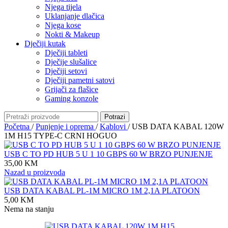
Njega tijela
Uklanjanje dlačica
Njega kose
Nokti & Makeup
Dječiji kutak
Dječiji tableti
Dječije slušalice
Dječiji setovi
Dječiji pametni satovi
Grijači za flašice
Gaming konzole
Potrazi
Početna
/
Punjenje i oprema
/
Kablovi
/
USB DATA KABAL 120W
1M H15 TYPE-C CRNI HOGUO
USB C TO PD HUB 5 U 1 10 GBPS 60 W BRZO PUNJENJE
35,00
KM
Nazad u proizvoda
USB DATA KABAL PL-1M MICRO 1M 2,1A PLATOON
5,00
KM
Nema na stanju