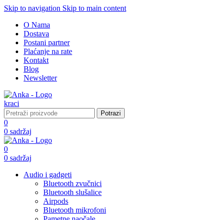
Skip to navigation
Skip to main content
O Nama
Dostava
Postani partner
Plaćanje na rate
Kontakt
Blog
Newsletter
Potrazi
0
0
sadržaj
0
0
sadržaj
Audio i gadgeti
Bluetooth zvučnici
Bluetooth slušalice
Airpods
Bluetooth mikrofoni
Pametne naočale