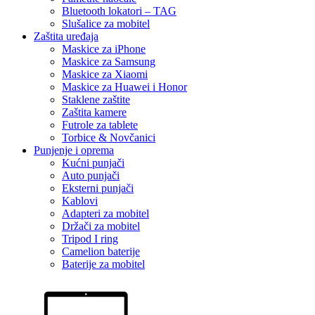
Bluetooth lokatori – TAG
Slušalice za mobitel
Zaštita uređaja
Maskice za iPhone
Maskice za Samsung
Maskice za Xiaomi
Maskice za Huawei i Honor
Staklene zaštite
Zaštita kamere
Futrole za tablete
Torbice & Novčanici
Punjenje i oprema
Kućni punjači
Auto punjači
Eksterni punjači
Kablovi
Adapteri za mobitel
Držači za mobitel
Tripod I ring
Camelion baterije
Baterije za mobitel