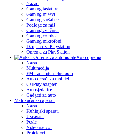
Nazad
Gaming tastature
Gaming miševi
Gaming slušalice
Podloge za miš
Gaming zvučnici
Gaming combo
Gaming mikrofoni
Džojstici za Playstation
Oprema za PlayStation
Auto oprema
Nazad
Multimedija
FM transmiteri bluetooth
Auto držači za mobitel
CarPlay adapteri
Autosjedalice
Gadgeti za auto
Mali kućanski aparati
Nazad
Kuhinjski aparati
Usisivači
Pegle
Video nadzor
Projektori