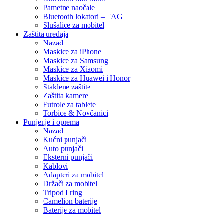
Pametne naočale
Bluetooth lokatori – TAG
Slušalice za mobitel
Zaštita uređaja
Nazad
Maskice za iPhone
Maskice za Samsung
Maskice za Xiaomi
Maskice za Huawei i Honor
Staklene zaštite
Zaštita kamere
Futrole za tablete
Torbice & Novčanici
Punjenje i oprema
Nazad
Kućni punjači
Auto punjači
Eksterni punjači
Kablovi
Adapteri za mobitel
Držači za mobitel
Tripod I ring
Camelion baterije
Baterije za mobitel