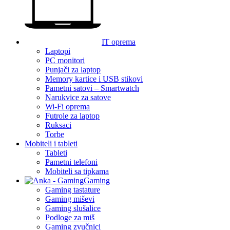
IT oprema
Laptopi
PC monitori
Punjači za laptop
Memory kartice i USB stikovi
Pametni satovi – Smartwatch
Narukvice za satove
Wi-Fi oprema
Futrole za laptop
Ruksaci
Torbe
Mobiteli i tableti
Tableti
Pametni telefoni
Mobiteli sa tipkama
Gaming
Gaming tastature
Gaming miševi
Gaming slušalice
Podloge za miš
Gaming zvučnici