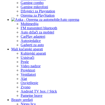
Gaming combo
Gaming mikrofoni
Džojstici za Playstation
Oprema za PlayStation
Auto oprema
Multimedija
FM transmiteri bluetooth
Auto držači za mobitel
CarPlay adapteri
Autosjedalice
Gadgeti za auto
Mali kućanski aparati
Kuhinjski aparati
Usisivači
Pegle
Video nadzor
Projektori
Ventilatori
Alat
Osvjetljenje
Zvono
Android TV box // Stick
Pametne brave
Beauty uređaji
Njega lica