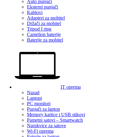
Auto punjači
Eksterni punjači
Kablovi
Adapteri za mobitel
Držači za mobitel
Tripod I ring
Camelion baterije
Baterije za mobitel
IT oprema
Nazad
Laptopi
PC monitori
Punjači za laptop
Memory kartice i USB stikovi
Pametni satovi – Smartwatch
Narukvice za satove
Wi-Fi oprema
Futrole za laptop