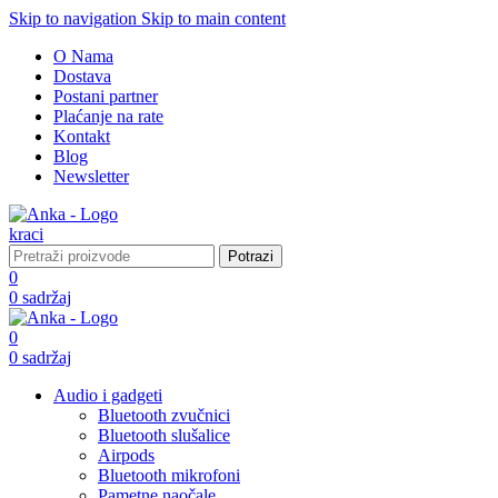
Skip to navigation
Skip to main content
O Nama
Dostava
Postani partner
Plaćanje na rate
Kontakt
Blog
Newsletter
Potrazi
0
0
sadržaj
0
0
sadržaj
Audio i gadgeti
Bluetooth zvučnici
Bluetooth slušalice
Airpods
Bluetooth mikrofoni
Pametne naočale