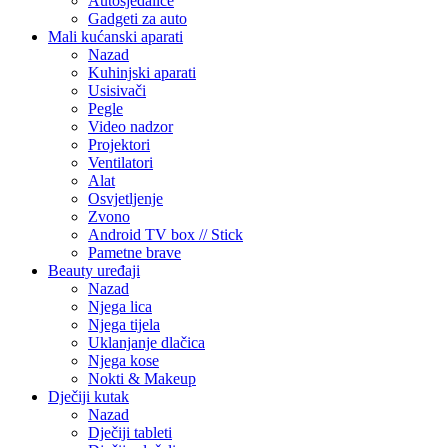
Autosjedalice
Gadgeti za auto
Mali kućanski aparati
Nazad
Kuhinjski aparati
Usisivači
Pegle
Video nadzor
Projektori
Ventilatori
Alat
Osvjetljenje
Zvono
Android TV box // Stick
Pametne brave
Beauty uređaji
Nazad
Njega lica
Njega tijela
Uklanjanje dlačica
Njega kose
Nokti & Makeup
Dječiji kutak
Nazad
Dječiji tableti