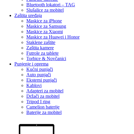
Bluetooth lokatori – TAG
Slušalice za mobitel
Zaštita uređaja
Maskice za iPhone
Maskice za Samsung
Maskice za Xiaomi
Maskice za Huawei i Honor
Staklene zaštite
Zaštita kamere
Futrole za tablete
Torbice & Novčanici
Punjenje i oprema
Kućni punjači
Auto punjači
Eksterni punjači
Kablovi
Adapteri za mobitel
Držači za mobitel
Tripod I ring
Camelion baterije
Baterije za mobitel