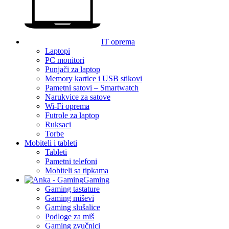
IT oprema
Laptopi
PC monitori
Punjači za laptop
Memory kartice i USB stikovi
Pametni satovi – Smartwatch
Narukvice za satove
Wi-Fi oprema
Futrole za laptop
Ruksaci
Torbe
Mobiteli i tableti
Tableti
Pametni telefoni
Mobiteli sa tipkama
Gaming
Gaming tastature
Gaming miševi
Gaming slušalice
Podloge za miš
Gaming zvučnici