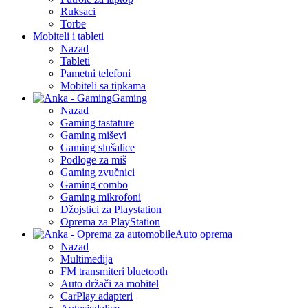
Ruksaci
Torbe
Mobiteli i tableti
Nazad
Tableti
Pametni telefoni
Mobiteli sa tipkama
Gaming
Nazad
Gaming tastature
Gaming miševi
Gaming slušalice
Podloge za miš
Gaming zvučnici
Gaming combo
Gaming mikrofoni
Džojstici za Playstation
Oprema za PlayStation
Auto oprema
Nazad
Multimedija
FM transmiteri bluetooth
Auto držači za mobitel
CarPlay adapteri