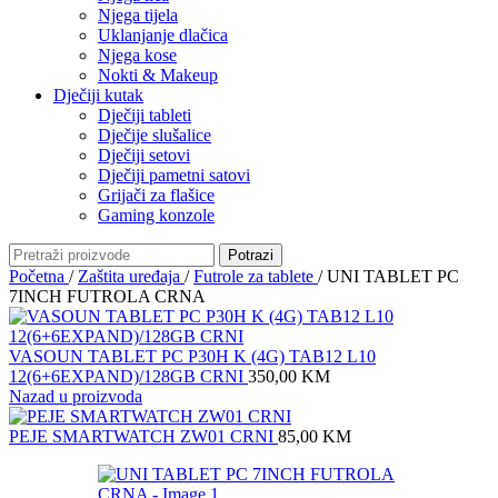
Njega tijela
Uklanjanje dlačica
Njega kose
Nokti & Makeup
Dječiji kutak
Dječiji tableti
Dječije slušalice
Dječiji setovi
Dječiji pametni satovi
Grijači za flašice
Gaming konzole
Potrazi
Početna
/
Zaštita uređaja
/
Futrole za tablete
/
UNI TABLET PC
7INCH FUTROLA CRNA
VASOUN TABLET PC P30H K (4G) TAB12 L10
12(6+6EXPAND)/128GB CRNI
350,00
KM
Nazad u proizvoda
PEJE SMARTWATCH ZW01 CRNI
85,00
KM