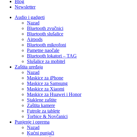
Blog
Newsletter
Audio i gadgeti
Nazad
Bluetooth zvučnici
Bluetooth slušalice
Airpods
Bluetooth mikrofoni
Pametne naočale
Bluetooth lokatori – TAG
Slušalice za mobitel
Zaštita uređaja
Nazad
Maskice za iPhone
Maskice za Samsung
Maskice za Xiaomi
Maskice za Huawei i Honor
Staklene zaštite
Zaštita kamere
Futrole za tablete
Torbice & Novčanici
Punjenje i oprema
Nazad
Kućni punjači