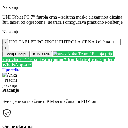
Na stanju
UNI Tablet PC 7” futrola crna – zaštitna maska elegantnog dizajna,
štiti tablet od ogrebotina, udaraca i omogućava praktično korištenje.
Na stanju
UNI TABLET PC 7INCH FUTROLA CRNA količina
-
+
Anka Team / Pitanja prije
Dodaj u korpu
Kupi sada
kupovine ✅
Treba li vam pomoć? Kontaktirajte nas putem
WhatsApp-a ✅
Uporedite
Plaćanje
Sve cijene su izražene u KM sa uračunatim PDV-om.
Opcije plaćanja