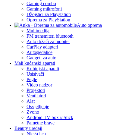
Gaming combo
Gaming mikrofoni
Džojstici za Playstation
Oprema za PlayStation
Auto oprema
Multimedija
FM transmiteri bluetooth
Auto držači za mobitel
CarPlay adapteri
Autosjedalice
Gadgeti za auto
Mali kućanski aparati
Kuhinjski aparati
Usisivači
Pegle
Video nadzor
Projektori
Ventilatori
Alat
Osvjetljenje
Zvono
Android TV box // Stick
Pametne brave
Beauty uređaji
Njega lica