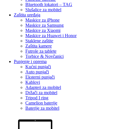
Bluetooth lokatori – TAG
Slušalice za mobitel
Zaštita uređaja
Maskice za iPhone
Maskice za Samsung
Maskice za Xiaomi
Maskice za Huawei i Honor
Staklene zaštite
Zaštita kamere
Futrole za tablete
Torbice & Novčanici
Punjenje i oprema
Kućni punjači
Auto punjači
Eksterni punjači
Kablovi
Adapteri za mobitel
Držači za mobitel
Tripod I ring
Camelion baterije
Baterije za mobitel