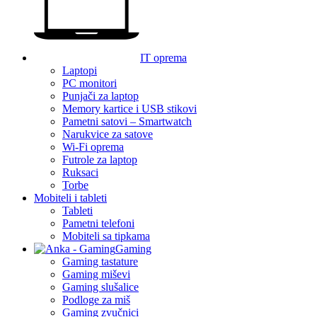
IT oprema
Laptopi
PC monitori
Punjači za laptop
Memory kartice i USB stikovi
Pametni satovi – Smartwatch
Narukvice za satove
Wi-Fi oprema
Futrole za laptop
Ruksaci
Torbe
Mobiteli i tableti
Tableti
Pametni telefoni
Mobiteli sa tipkama
Gaming
Gaming tastature
Gaming miševi
Gaming slušalice
Podloge za miš
Gaming zvučnici