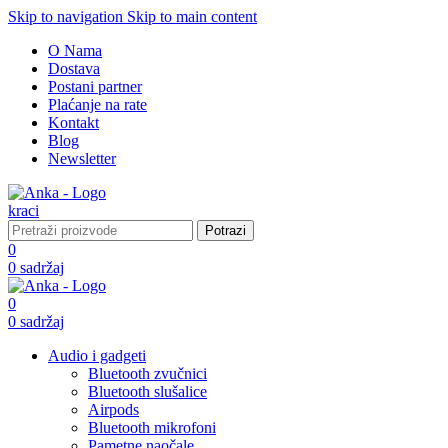
Skip to navigation
Skip to main content
O Nama
Dostava
Postani partner
Plaćanje na rate
Kontakt
Blog
Newsletter
Potrazi
0
0
sadržaj
0
0
sadržaj
Audio i gadgeti
Bluetooth zvučnici
Bluetooth slušalice
Airpods
Bluetooth mikrofoni
Pametne naočale