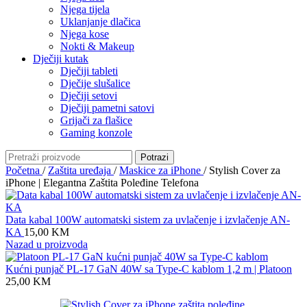
Njega tijela
Uklanjanje dlačica
Njega kose
Nokti & Makeup
Dječiji kutak
Dječiji tableti
Dječije slušalice
Dječiji setovi
Dječiji pametni satovi
Grijači za flašice
Gaming konzole
Potrazi
Početna
/
Zaštita uređaja
/
Maskice za iPhone
/
Stylish Cover za
iPhone | Elegantna Zaštita Poleđine Telefona
Data kabal 100W automatski sistem za uvlačenje i izvlačenje AN-
KA
15,00
KM
Nazad u proizvoda
Kućni punjač PL-17 GaN 40W sa Type-C kablom 1,2 m | Platoon
25,00
KM