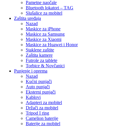
Pametne naočale
Bluetooth lokatori – TAG
Slušalice za mobitel
Zaštita uređaja
Nazad
Maskice za iPhone
Maskice za Samsung
Maskice za Xiaomi
Maskice za Huawei i Honor
Staklene zaštite
Zaštita kamere
Futrole za tablete
Torbice & Novčanici
Punjenje i oprema
Nazad
Kućni punjači
Auto punjači
Eksterni punjači
Kablovi
Adapteri za mobitel
Držači za mobitel
Tripod I ring
Camelion baterije
Baterije za mobitel