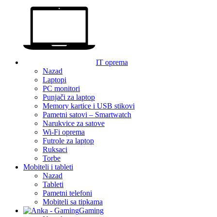
IT oprema
Nazad
Laptopi
PC monitori
Punjači za laptop
Memory kartice i USB stikovi
Pametni satovi – Smartwatch
Narukvice za satove
Wi-Fi oprema
Futrole za laptop
Ruksaci
Torbe
Mobiteli i tableti
Nazad
Tableti
Pametni telefoni
Mobiteli sa tipkama
Gaming