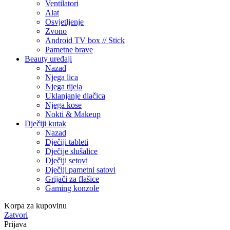
Ventilatori
Alat
Osvjetljenje
Zvono
Android TV box // Stick
Pametne brave
Beauty uređaji
Nazad
Njega lica
Njega tijela
Uklanjanje dlačica
Njega kose
Nokti & Makeup
Dječiji kutak
Nazad
Dječiji tableti
Dječije slušalice
Dječiji setovi
Dječiji pametni satovi
Grijači za flašice
Gaming konzole
Korpa za kupovinu
Zatvori
Prijava