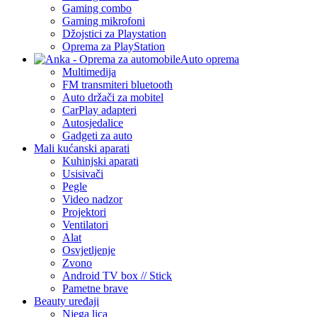
Gaming combo
Gaming mikrofoni
Džojstici za Playstation
Oprema za PlayStation
Auto oprema
Multimedija
FM transmiteri bluetooth
Auto držači za mobitel
CarPlay adapteri
Autosjedalice
Gadgeti za auto
Mali kućanski aparati
Kuhinjski aparati
Usisivači
Pegle
Video nadzor
Projektori
Ventilatori
Alat
Osvjetljenje
Zvono
Android TV box // Stick
Pametne brave
Beauty uređaji
Njega lica