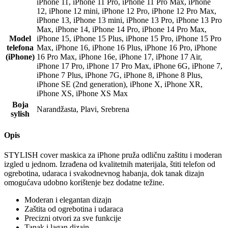
iPhone 11
,
iPhone 11 Pro
,
iPhone 11 Pro Max
,
iPhone
12
,
iPhone 12 mini
,
iPhone 12 Pro
,
iPhone 12 Pro Max
,
iPhone 13
,
iPhone 13 mini
,
iPhone 13 Pro
,
iPhone 13 Pro
Max
,
iPhone 14
,
iPhone 14 Pro
,
iPhone 14 Pro Max
,
Model
iPhone 15
,
iPhone 15 Plus
,
iPhone 15 Pro
,
iPhone 15 Pro
telefona
Max
,
iPhone 16
,
iPhone 16 Plus
,
iPhone 16 Pro
,
iPhone
(iPhone)
16 Pro Max
,
iPhone 16e
,
iPhone 17
,
iPhone 17 Air
,
iPhone 17 Pro
,
iPhone 17 Pro Max
,
iPhone 6G
,
iPhone 7
,
iPhone 7 Plus
,
iPhone 7G
,
iPhone 8
,
iPhone 8 Plus
,
iPhone SE (2nd generation)
,
iPhone X
,
iPhone XR
,
iPhone XS
,
iPhone XS Max
Boja
Narandžasta
,
Plavi
,
Srebrena
sylish
Opis
STYLISH cover maskica za iPhone pruža odličnu zaštitu i moderan
izgled u jednom. Izrađena od kvalitetnih materijala, štiti telefon od
ogrebotina, udaraca i svakodnevnog habanja, dok tanak dizajn
omogućava udobno korištenje bez dodatne težine.
Moderan i elegantan dizajn
Zaštita od ogrebotina i udaraca
Precizni otvori za sve funkcije
Tanak i lagan dizajn