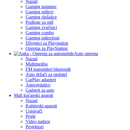
Nazad
Gaming tastature
Gaming miševi
Gaming slušalice
Podloge za miš
Gaming zvučnici
Gaming combo
Gaming mikrofoni
Džojstici za Playstation
Oprema za PlayStation
Auto oprema
Nazad
Multimedija
FM transmiteri bluetooth
Auto držači za mobitel
CarPlay adapteri
Autosjedalice
Gadgeti za auto
Mali kućanski aparati
Nazad
Kuhinjski aparati
Usisivači
Pegle
Video nadzor
Projektori