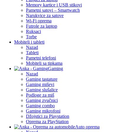
Memory kartice i USB stikovi
Pametni satovi – Smartwatch
Narukvice za satove
Wi-Fi oprema
Futrole za laptop
Ruksaci
Torbe
Mobiteli i tableti
Nazad
Tableti
Pametni telefoni
Mobiteli sa tipkama
Gaming
Nazad
Gaming tastature
Gaming miševi
Gaming slušalice
Podloge za miš
Gaming zvučnici
Gaming combo
Gaming mikrofoni
Džojstici za Playstation
Oprema za PlayStation
Auto oprema