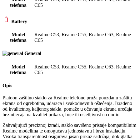
telefona
C65
Battery
Model
Realme C53
,
Realme C55
,
Realme C63
,
Realme
telefona
C65
General
Model
Realme C53
,
Realme C55
,
Realme C63
,
Realme
telefona
C65
Opis
Platoon zaštitno staklo za Realme telefone pruža pouzdanu zaštitu
ekrana od ogrebotina, udaraca i svakodnevnih oštećenja. Izrađeno
od kvalitetnog kaljenog stakla, pomaže u očuvanju ekrana uređaja
bez utjecaja na kvalitet prikaza, boje ili osjetljivost na dodir.
Zahvaljujući preciznoj izradi, staklo savršeno pristaje kompatibilnim
Realme modelima te omogućava jednostavnu i brzu instalaciju.
Visoka transparentnost osigurava jasan prikaz sadržaja, dok glatka