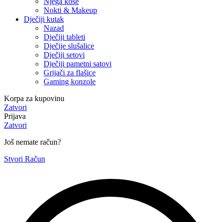
Njega kose
Nokti & Makeup
Dječiji kutak
Nazad
Dječiji tableti
Dječije slušalice
Dječiji setovi
Dječiji pametni satovi
Grijači za flašice
Gaming konzole
Korpa za kupovinu
Zatvori
Prijava
Zatvori
Još nemate račun?
Stvori Račun