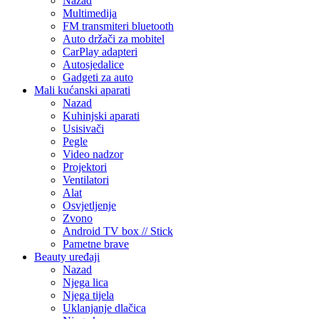
Nazad
Multimedija
FM transmiteri bluetooth
Auto držači za mobitel
CarPlay adapteri
Autosjedalice
Gadgeti za auto
Mali kućanski aparati
Nazad
Kuhinjski aparati
Usisivači
Pegle
Video nadzor
Projektori
Ventilatori
Alat
Osvjetljenje
Zvono
Android TV box // Stick
Pametne brave
Beauty uređaji
Nazad
Njega lica
Njega tijela
Uklanjanje dlačica