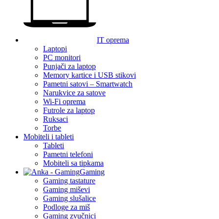
IT oprema
Laptopi
PC monitori
Punjači za laptop
Memory kartice i USB stikovi
Pametni satovi – Smartwatch
Narukvice za satove
Wi-Fi oprema
Futrole za laptop
Ruksaci
Torbe
Mobiteli i tableti
Tableti
Pametni telefoni
Mobiteli sa tipkama
Gaming
Gaming tastature
Gaming miševi
Gaming slušalice
Podloge za miš
Gaming zvučnici