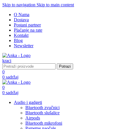
Skip to navigation
Skip to main content
O Nama
Dostava
Postani partner
Plaćanje na rate
Kontakt
Blog
Newsletter
Potrazi
0
0
sadržaj
0
0
sadržaj
Audio i gadgeti
Bluetooth zvučnici
Bluetooth slušalice
Airpods
Bluetooth mikrofoni
Pametne naočale