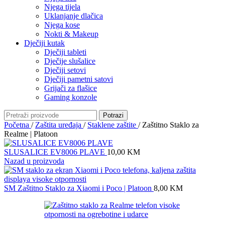
Njega tijela
Uklanjanje dlačica
Njega kose
Nokti & Makeup
Dječiji kutak
Dječiji tableti
Dječije slušalice
Dječiji setovi
Dječiji pametni satovi
Grijači za flašice
Gaming konzole
Potrazi
Početna
/
Zaštita uređaja
/
Staklene zaštite
/
Zaštitno Staklo za
Realme | Platoon
SLUSALICE EV8006 PLAVE
10,00
KM
Nazad u proizvoda
SM Zaštitno Staklo za Xiaomi i Poco | Platoon
8,00
KM