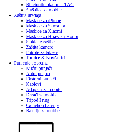
Bluetooth lokatori – TAG
Slušalice za mobitel
Zaštita uređaja
Maskice za iPhone
Maskice za Samsung
Maskice za Xiaomi
Maskice za Huawei i Honor
Staklene zaštite
Zaštita kamere
Futrole za tablete
Torbice & Novčanici
Punjenje i oprema
Kućni punjači
Auto punjači
Eksterni punjači
Kablovi
Adapteri za mobitel
Držači za mobitel
Tripod I ring
Camelion baterije
Baterije za mobitel