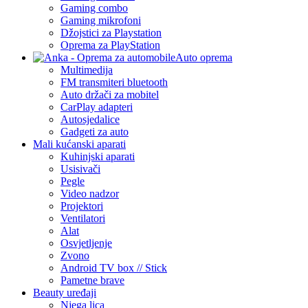
Gaming combo
Gaming mikrofoni
Džojstici za Playstation
Oprema za PlayStation
Auto oprema
Multimedija
FM transmiteri bluetooth
Auto držači za mobitel
CarPlay adapteri
Autosjedalice
Gadgeti za auto
Mali kućanski aparati
Kuhinjski aparati
Usisivači
Pegle
Video nadzor
Projektori
Ventilatori
Alat
Osvjetljenje
Zvono
Android TV box // Stick
Pametne brave
Beauty uređaji
Njega lica