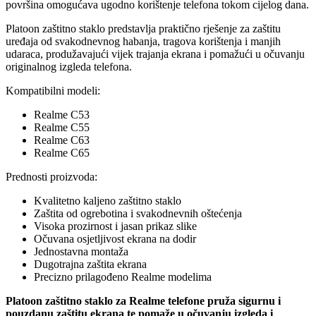
površina omogućava ugodno korištenje telefona tokom cijelog dana.
Platoon zaštitno staklo predstavlja praktično rješenje za zaštitu
uređaja od svakodnevnog habanja, tragova korištenja i manjih
udaraca, produžavajući vijek trajanja ekrana i pomažući u očuvanju
originalnog izgleda telefona.
Kompatibilni modeli:
Realme C53
Realme C55
Realme C63
Realme C65
Prednosti proizvoda:
Kvalitetno kaljeno zaštitno staklo
Zaštita od ogrebotina i svakodnevnih oštećenja
Visoka prozirnost i jasan prikaz slike
Očuvana osjetljivost ekrana na dodir
Jednostavna montaža
Dugotrajna zaštita ekrana
Precizno prilagođeno Realme modelima
Platoon zaštitno staklo za Realme telefone pruža sigurnu i
pouzdanu zaštitu ekrana te pomaže u očuvanju izgleda i