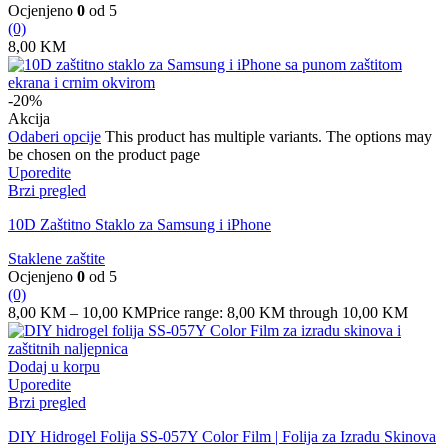
Ocjenjeno
0
od 5
(0)
8,00
KM
-20%
Akcija
Odaberi opcije
This product has multiple variants. The options may
be chosen on the product page
Uporedite
Brzi pregled
10D Zaštitno Staklo za Samsung i iPhone
Staklene zaštite
Ocjenjeno
0
od 5
(0)
8,00
KM
–
10,00
KM
Price range: 8,00 KM through 10,00 KM
Dodaj u korpu
Uporedite
Brzi pregled
DIY Hidrogel Folija SS-057Y Color Film | Folija za Izradu Skinova