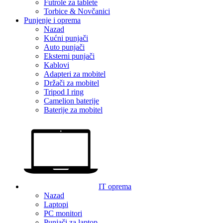
Futrole za tablete
Torbice & Novčanici
Punjenje i oprema
Nazad
Kućni punjači
Auto punjači
Eksterni punjači
Kablovi
Adapteri za mobitel
Držači za mobitel
Tripod I ring
Camelion baterije
Baterije za mobitel
IT oprema
Nazad
Laptopi
PC monitori
Punjači za laptop