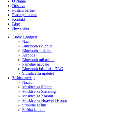
O Nama
Dostava
Postani partner
Plaćanje na rate
Kontakt
Blog
Newsletter
Audio i gadgeti
Nazad
Bluetooth zvučnici
Bluetooth slušalice
Airpods
Bluetooth mikrofoni
Pametne naočale
Bluetooth lokatori – TAG
Slušalice za mobitel
Zaštita uređaja
Nazad
Maskice za iPhone
Maskice za Samsung
Maskice za Xiaomi
Maskice za Huawei i Honor
Staklene zaštite
Zaštita kamere