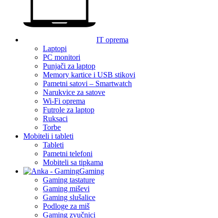
IT oprema
Laptopi
PC monitori
Punjači za laptop
Memory kartice i USB stikovi
Pametni satovi – Smartwatch
Narukvice za satove
Wi-Fi oprema
Futrole za laptop
Ruksaci
Torbe
Mobiteli i tableti
Tableti
Pametni telefoni
Mobiteli sa tipkama
Gaming
Gaming tastature
Gaming miševi
Gaming slušalice
Podloge za miš
Gaming zvučnici