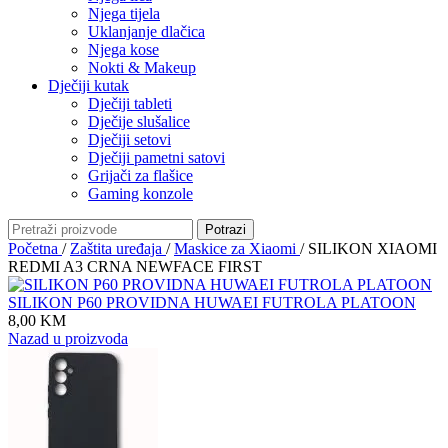
Njega tijela
Uklanjanje dlačica
Njega kose
Nokti & Makeup
Dječiji kutak
Dječiji tableti
Dječije slušalice
Dječiji setovi
Dječiji pametni satovi
Grijači za flašice
Gaming konzole
Potrazi
Početna
/
Zaštita uređaja
/
Maskice za Xiaomi
/
SILIKON XIAOMI
REDMI A3 CRNA NEWFACE FIRST
SILIKON P60 PROVIDNA HUWAEI FUTROLA PLATOON
8,00
KM
Nazad u proizvoda