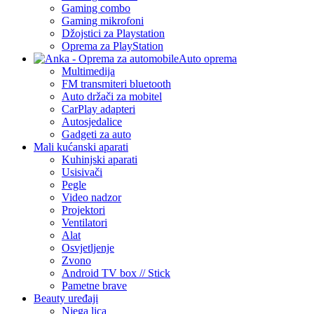
Gaming combo
Gaming mikrofoni
Džojstici za Playstation
Oprema za PlayStation
Auto oprema
Multimedija
FM transmiteri bluetooth
Auto držači za mobitel
CarPlay adapteri
Autosjedalice
Gadgeti za auto
Mali kućanski aparati
Kuhinjski aparati
Usisivači
Pegle
Video nadzor
Projektori
Ventilatori
Alat
Osvjetljenje
Zvono
Android TV box // Stick
Pametne brave
Beauty uređaji
Njega lica