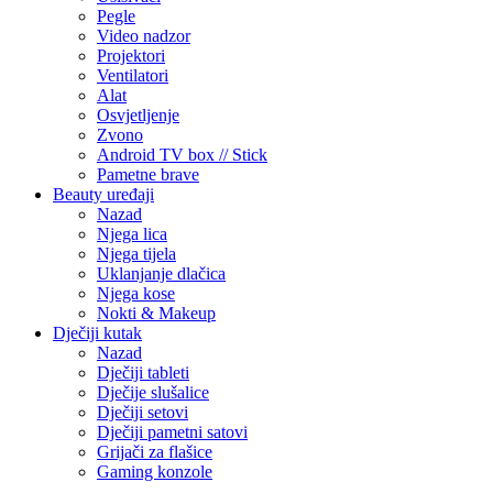
Pegle
Video nadzor
Projektori
Ventilatori
Alat
Osvjetljenje
Zvono
Android TV box // Stick
Pametne brave
Beauty uređaji
Nazad
Njega lica
Njega tijela
Uklanjanje dlačica
Njega kose
Nokti & Makeup
Dječiji kutak
Nazad
Dječiji tableti
Dječije slušalice
Dječiji setovi
Dječiji pametni satovi
Grijači za flašice
Gaming konzole