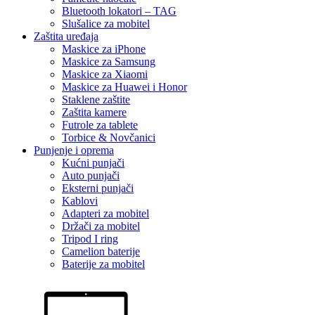
Bluetooth lokatori – TAG
Slušalice za mobitel
Zaštita uređaja
Maskice za iPhone
Maskice za Samsung
Maskice za Xiaomi
Maskice za Huawei i Honor
Staklene zaštite
Zaštita kamere
Futrole za tablete
Torbice & Novčanici
Punjenje i oprema
Kućni punjači
Auto punjači
Eksterni punjači
Kablovi
Adapteri za mobitel
Držači za mobitel
Tripod I ring
Camelion baterije
Baterije za mobitel