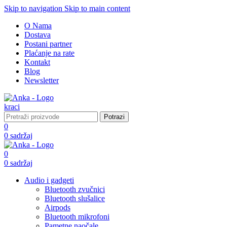
Skip to navigation
Skip to main content
O Nama
Dostava
Postani partner
Plaćanje na rate
Kontakt
Blog
Newsletter
Potrazi
0
0
sadržaj
0
0
sadržaj
Audio i gadgeti
Bluetooth zvučnici
Bluetooth slušalice
Airpods
Bluetooth mikrofoni
Pametne naočale