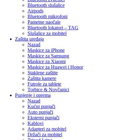
Bluetooth slušalice
Airpods
Bluetooth mikrofoni
Pametne naočale
Bluetooth lokatori – TAG
Slušalice za mobitel
Zaštita uređaja
Nazad
Maskice za iPhone
Maskice za Samsung
Maskice za Xiaomi
Maskice za Huawei i Honor
Staklene zaštite
Zaštita kamere
Futrole za tablete
Torbice & Novčanici
Punjenje i oprema
Nazad
Kućni punjači
Auto punjači
Eksterni punjači
Kablovi
Adapteri za mobitel
Držači za mobitel