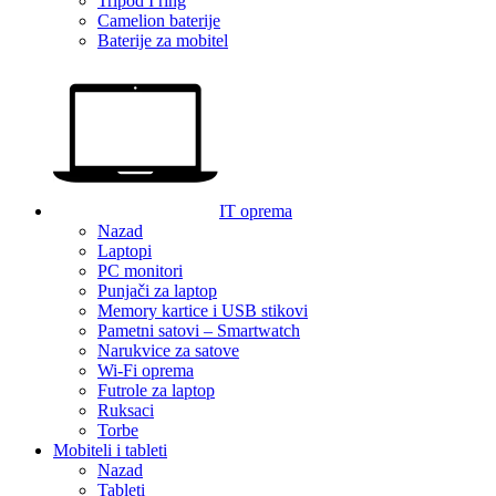
Tripod I ring
Camelion baterije
Baterije za mobitel
IT oprema
Nazad
Laptopi
PC monitori
Punjači za laptop
Memory kartice i USB stikovi
Pametni satovi – Smartwatch
Narukvice za satove
Wi-Fi oprema
Futrole za laptop
Ruksaci
Torbe
Mobiteli i tableti
Nazad
Tableti