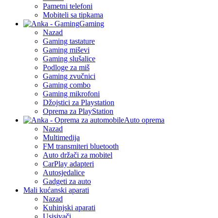
Pametni telefoni
Mobiteli sa tipkama
Gaming
Nazad
Gaming tastature
Gaming miševi
Gaming slušalice
Podloge za miš
Gaming zvučnici
Gaming combo
Gaming mikrofoni
Džojstici za Playstation
Oprema za PlayStation
Auto oprema
Nazad
Multimedija
FM transmiteri bluetooth
Auto držači za mobitel
CarPlay adapteri
Autosjedalice
Gadgeti za auto
Mali kućanski aparati
Nazad
Kuhinjski aparati
Usisivači