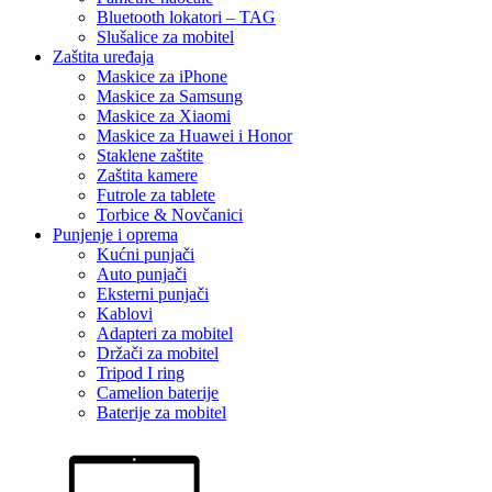
Bluetooth lokatori – TAG
Slušalice za mobitel
Zaštita uređaja
Maskice za iPhone
Maskice za Samsung
Maskice za Xiaomi
Maskice za Huawei i Honor
Staklene zaštite
Zaštita kamere
Futrole za tablete
Torbice & Novčanici
Punjenje i oprema
Kućni punjači
Auto punjači
Eksterni punjači
Kablovi
Adapteri za mobitel
Držači za mobitel
Tripod I ring
Camelion baterije
Baterije za mobitel