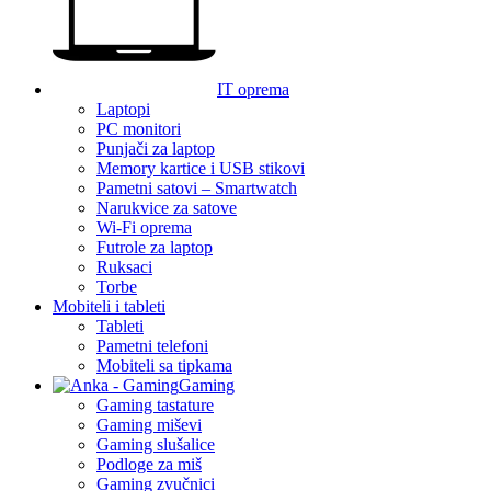
IT oprema
Laptopi
PC monitori
Punjači za laptop
Memory kartice i USB stikovi
Pametni satovi – Smartwatch
Narukvice za satove
Wi-Fi oprema
Futrole za laptop
Ruksaci
Torbe
Mobiteli i tableti
Tableti
Pametni telefoni
Mobiteli sa tipkama
Gaming
Gaming tastature
Gaming miševi
Gaming slušalice
Podloge za miš
Gaming zvučnici