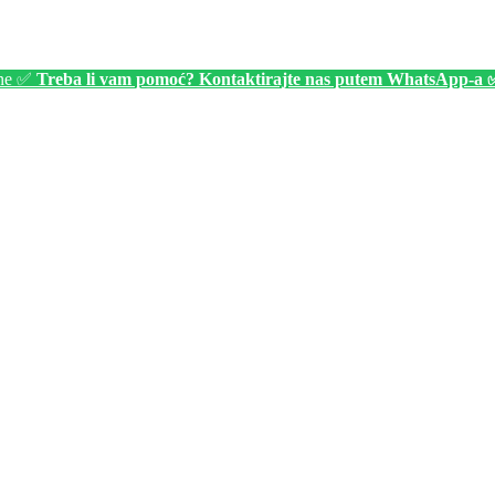
ine ✅
Treba li vam pomoć? Kontaktirajte nas putem WhatsApp-a 