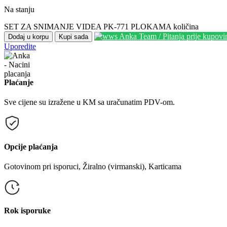
Na stanju
SET ZA SNIMANJE VIDEA PK-771 PLOKAMA količina
Anka Team / Pitanja prije kupov
Dodaj u korpu
Kupi sada
Uporedite
Plaćanje
Sve cijene su izražene u KM sa uračunatim PDV-om.
Opcije plaćanja
Gotovinom pri isporuci, Žiralno (virmanski), Karticama
Rok isporuke