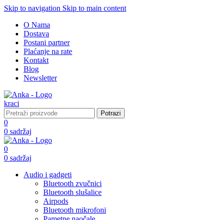
Skip to navigation
Skip to main content
O Nama
Dostava
Postani partner
Plaćanje na rate
Kontakt
Blog
Newsletter
Potrazi
0
0
sadržaj
0
0
sadržaj
Audio i gadgeti
Bluetooth zvučnici
Bluetooth slušalice
Airpods
Bluetooth mikrofoni
Pametne naočale