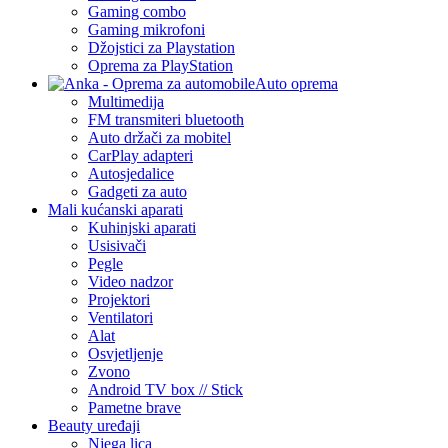
Gaming combo
Gaming mikrofoni
Džojstici za Playstation
Oprema za PlayStation
Auto oprema
Multimedija
FM transmiteri bluetooth
Auto držači za mobitel
CarPlay adapteri
Autosjedalice
Gadgeti za auto
Mali kućanski aparati
Kuhinjski aparati
Usisivači
Pegle
Video nadzor
Projektori
Ventilatori
Alat
Osvjetljenje
Zvono
Android TV box // Stick
Pametne brave
Beauty uređaji
Njega lica