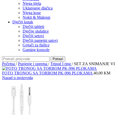
Njega tijela
Uklanjanje dlačica
Njega kose
Nokti & Makeup
Dječiji kutak
Dječiji tableti
Dječije slušalice
Dječiji setovi
Dječiji pametni satovi
Grijači za flašice
Gaming konzole
Potrazi
Početna
/
Punjenje i oprema
/
Tripod I ring
/
SET ZA SNIMANJE V
FOTO TRONOG SA TORBOM PK-996 PLOKAMA
40,00
KM
Nazad u proizvoda