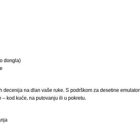
o dongla)
e
h decenija na dlan vaše ruke. S podrškom za desetine emulatora
 – kod kuće, na putovanju ili u pokretu.
anja