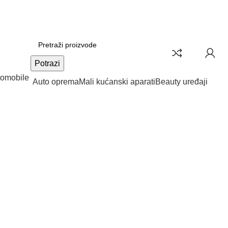
Potrazi
Auto oprema
Mali kućanski aparati
Beauty uređaji