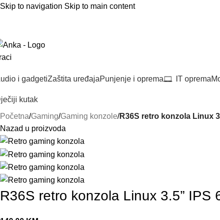
Skip to navigation
Skip to main content
 Nama
Dostava
Postani partner
Plaćanje na rate
Kontakt
Blog
Newsletter
udio i gadgeti
Zaštita uređaja
Punjenje i oprema
IT oprema
Mo
ječiji kutak
Početna
/
Gaming
/
Gaming konzole
/
R36S retro konzola Linux 
Nazad u proizvoda
R36S retro konzola Linux 3.5” IP