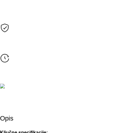
Plaćanje
Sve cijene su izražene u KM sa uračunatim PDV-om.
Opcije plaćanja
Gotovinom pri isporuci, Žiralno (virmanski), Karticama
Rok isporuke
24-48h (za robu koja je na stanju)
Besplatna dostava
Besplatna dostava za narudžbe iznad 60 KM • 4 KM dostava, 
Opis
Ključne specifikacije: