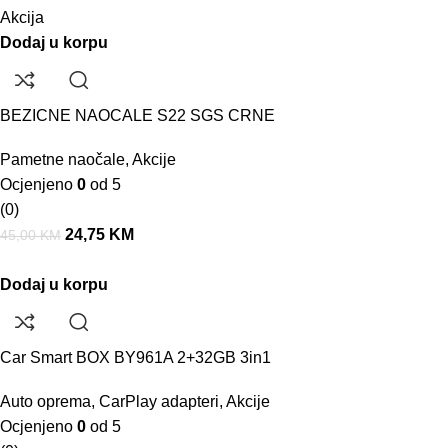
Akcija
Dodaj u korpu
BEZICNE NAOCALE S22 SGS CRNE
Pametne naočale
,
Akcije
Ocjenjeno
0
od 5
(0)
24,75
KM
45,00
KM
Dodaj u korpu
Car Smart BOX BY961A 2+32GB 3in1
Auto oprema
,
CarPlay adapteri
,
Akcije
Ocjenjeno
0
od 5