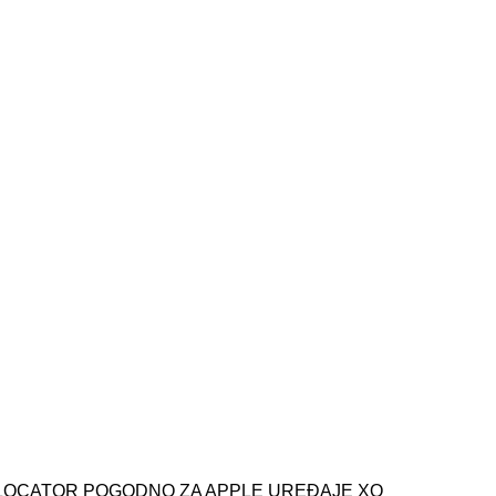
S LOCATOR POGODNO ZA APPLE UREĐAJE XO