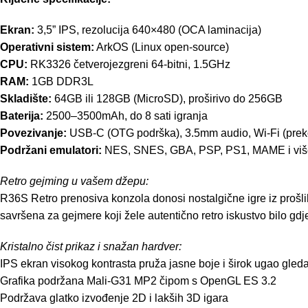
Ekran:
3,5” IPS, rezolucija 640×480 (OCA laminacija)
Operativni sistem:
ArkOS (Linux open-source)
CPU:
RK3326 četverojezgreni 64-bitni, 1.5GHz
RAM:
1GB DDR3L
Skladište:
64GB ili 128GB (MicroSD), proširivo do 256GB
Baterija:
2500–3500mAh, do 8 sati igranja
Povezivanje:
USB-C (OTG podrška), 3.5mm audio, Wi-Fi (prek
Podržani emulatori:
NES, SNES, GBA, PSP, PS1, MAME i viš
Retro gejming u vašem džepu:
R36S Retro prenosiva konzola donosi nostalgične igre iz prošli
savršena za gejmere koji žele autentično retro iskustvo bilo gdje
Kristalno čist prikaz i snažan hardver:
IPS ekran visokog kontrasta pruža jasne boje i širok ugao gled
Grafika podržana Mali-G31 MP2 čipom s OpenGL ES 3.2
Podržava glatko izvođenje 2D i lakših 3D igara