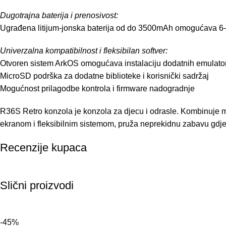
Dugotrajna baterija i prenosivost:
Ugrađena litijum-jonska baterija od do 3500mAh omogućava 6–8 
Univerzalna kompatibilnost i fleksibilan softver:
Otvoren sistem ArkOS omogućava instalaciju dodatnih emulator
MicroSD podrška za dodatne biblioteke i korisnički sadržaj
Mogućnost prilagodbe kontrola i firmware nadogradnje
R36S Retro konzola je konzola za djecu i odrasle. Kombinuje mo
ekranom i fleksibilnim sistemom, pruža neprekidnu zabavu gdje
Recenzije kupaca
Slični proizvodi
-45%