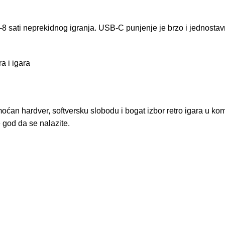
sati neprekidnog igranja. USB‑C punjenje je brzo i jednostavno
a i igara
ćan hardver, softversku slobodu i bogat izbor retro igara u ko
 god da se nalazite.