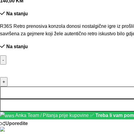
140,00
KM
Na stanju
R36S Retro prenosiva konzola donosi nostalgične igre iz prošli
savršena za gejmere koji žele autentično retro iskustvo bilo gdje
Na stanju
-
+
Anka Team / Pitanja prije kupovine ✅
Treba li vam po
Uporedite