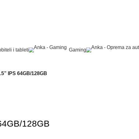
biteli i tableti
Gaming
3.5” IPS 64GB/128GB
S 64GB/128GB