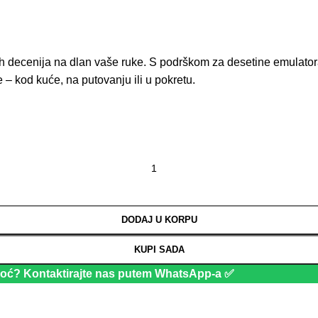
h decenija na dlan vaše ruke. S podrškom za desetine emulatora
 – kod kuće, na putovanju ili u pokretu.
DODAJ U KORPU
KUPI SADA
moć? Kontaktirajte nas putem WhatsApp-a ✅