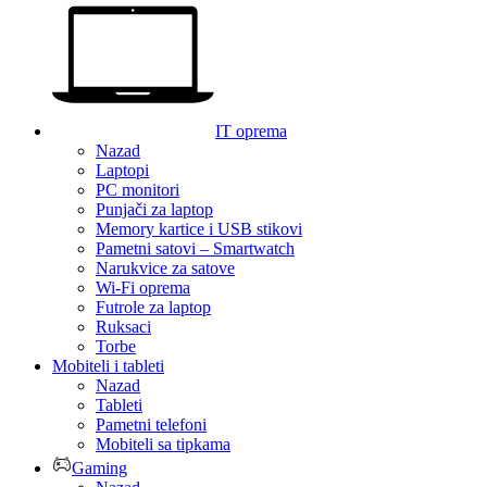
IT oprema
Nazad
Laptopi
PC monitori
Punjači za laptop
Memory kartice i USB stikovi
Pametni satovi – Smartwatch
Narukvice za satove
Wi-Fi oprema
Futrole za laptop
Ruksaci
Torbe
Mobiteli i tableti
Nazad
Tableti
Pametni telefoni
Mobiteli sa tipkama
Gaming