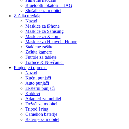
Pametne naočale
Bluetooth lokatori – TAG
Slušalice za mobitel
Zaštita uređaja
Nazad
Maskice za iPhone
Maskice za Samsung
Maskice za Xiaomi
Maskice za Huawei i Honor
Staklene zaštite
Zaštita kamere
Futrole za tablete
Torbice & Novčanici
Punjenje i oprema
Nazad
Kućni punjači
Auto punjači
Eksterni punjači
Kablovi
Adapteri za mobitel
Držači za mobitel
Tripod I ring
Camelion baterije
Baterije za mobitel