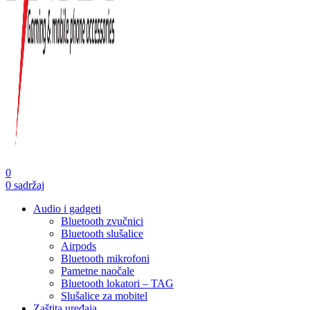
0
0
sadržaj
Audio i gadgeti
Bluetooth zvučnici
Bluetooth slušalice
Airpods
Bluetooth mikrofoni
Pametne naočale
Bluetooth lokatori – TAG
Slušalice za mobitel
Zaštita uređaja