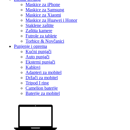
Maskice za iPhone
Maskice za Samsung
Maskice za Xiaomi
Maskice za Huawei i Honor
Staklene zaštite
Zaštita kamere
Futrole za tablete
Torbice & Novčanici
Punjenje i oprema
Kućni punjači
Auto punjači
Eksterni punjači
Kablovi
Adapteri za mobitel
Držači za mobitel
Tripod I ring
Camelion baterije
Baterije za mobitel