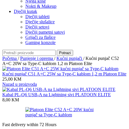
Njega kose
Nokti & Makeup
Dječiji kutak
Dječiji tableti
Dječije slušalice
Dječiji setovi
Dječiji pametni satovi
Grijači za flašice
Gaming konzole
Potrazi
Početna
/
Punjenje i oprema
/
Kućni punjači
/
Kućni punjač C52
A+C 20W sa Type-C kablom 1,2 m Platoon Elite
Kućni punjač C51 A+C 25W sa Type-C kablom 1,2 m Platoon Elite
25,00
KM
Nazad u proizvoda
Kabal PL-Q6 USB-A na Lightning sivi PLATOON ELITE
8,00
KM
Fast delivery within 72 Hours