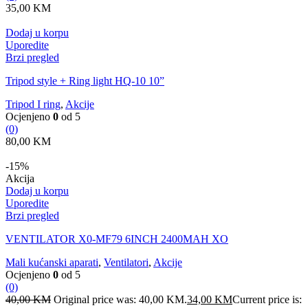
35,00
KM
Dodaj u korpu
Uporedite
Brzi pregled
Tripod style + Ring light HQ-10 10”
Tripod I ring
,
Akcije
Ocjenjeno
0
od 5
(0)
80,00
KM
-15%
Akcija
Dodaj u korpu
Uporedite
Brzi pregled
VENTILATOR X0-MF79 6INCH 2400MAH XO
Mali kućanski aparati
,
Ventilatori
,
Akcije
Ocjenjeno
0
od 5
(0)
40,00
KM
Original price was: 40,00 KM.
34,00
KM
Current price is: