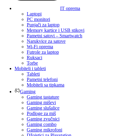
IT oprema
Laptopi
PC monitori
Punjači za laptop
Memory kartice i USB stikovi
Pametni satovi – Smartwatch
Narukvice za satove
Wi-Fi oprema
Futrole za laptop
Ruksaci
Torbe
Mobiteli i tableti
Tableti
Pametni telefoni
Mobiteli sa tipkama
Gaming
Gaming tastature
Gaming miševi
Gaming slušalice
Podloge za miš
Gaming zvučnici
Gaming combo
Gaming mikrofoni
Džojstici za Playstation