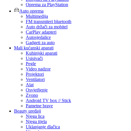
Oprema za PlayStation
Auto oprema
Multimedija
FM transmiteri bluetooth
Auto držači za mobitel
CarPlay adapteri
Autosjedalice
Gadgeti za auto
Mali kućanski aparati
Kuhinjski aparati
Usisivači
Pegle
Video nadzor
Projektori
Ventilatori
Alat
Osvjetljenje
Zvono
Android TV box // Stick
Pametne brave
Beauty uređaji
Njega lica
Njega tijela
Uklanjanje dlačica