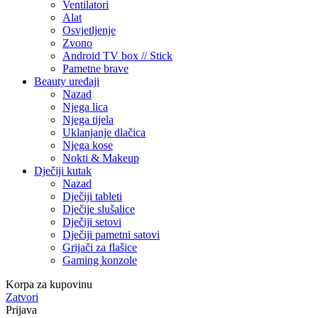
Ventilatori
Alat
Osvjetljenje
Zvono
Android TV box // Stick
Pametne brave
Beauty uređaji
Nazad
Njega lica
Njega tijela
Uklanjanje dlačica
Njega kose
Nokti & Makeup
Dječiji kutak
Nazad
Dječiji tableti
Dječije slušalice
Dječiji setovi
Dječiji pametni satovi
Grijači za flašice
Gaming konzole
Korpa za kupovinu
Zatvori
Prijava