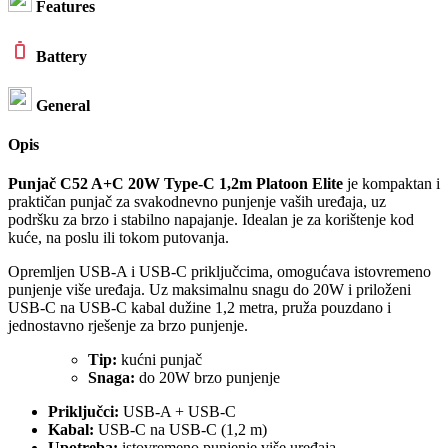
Features
Battery
General
Opis
Punjač C52 A+C 20W Type-C 1,2m Platoon Elite
je kompaktan i
praktičan punjač za svakodnevno punjenje vaših uređaja, uz
podršku za brzo i stabilno napajanje. Idealan je za korištenje kod
kuće, na poslu ili tokom putovanja.
Opremljen USB-A i USB-C priključcima, omogućava istovremeno
punjenje više uređaja. Uz maksimalnu snagu do 20W i priloženi
USB-C na USB-C kabal dužine 1,2 metra, pruža pouzdano i
jednostavno rješenje za brzo punjenje.
Tip:
kućni punjač
Snaga:
do 20W brzo punjenje
Priključci:
USB-A + USB-C
Kabal:
USB-C na USB-C (1,2 m)
Upotreba:
istovremeno punjenje više uređaja