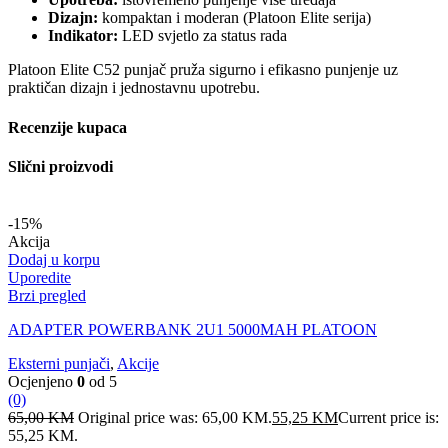
Dizajn:
kompaktan i moderan (Platoon Elite serija)
Indikator:
LED svjetlo za status rada
Platoon Elite C52 punjač pruža sigurno i efikasno punjenje uz
praktičan dizajn i jednostavnu upotrebu.
Recenzije kupaca
Slični proizvodi
-15%
Akcija
Dodaj u korpu
Uporedite
Brzi pregled
ADAPTER POWERBANK 2U1 5000MAH PLATOON
Eksterni punjači
,
Akcije
Ocjenjeno
0
od 5
(0)
65,00
KM
Original price was: 65,00 KM.
55,25
KM
Current price is:
55,25 KM.