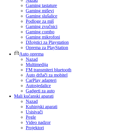
Nazad
Gaming tastature
Gaming miševi
Gaming slušalice
Podloge za miš
Gaming zvučnici
Gaming combo
Gaming mikrofoni
Džojstici za Playstation
Oprema za PlayStation
Auto oprema
Nazad
Multimedija
FM transmiteri bluetooth
Auto držači za mobitel
CarPlay adapteri
Autosjedalice
Gadgeti za auto
Mali kućanski aparati
Nazad
Kuhinjski aparati
Usisivači
Pegle
Video nadzor
Projektori