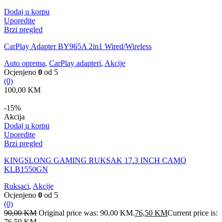
Dodaj u korpu
Uporedite
Brzi pregled
CarPlay Adapter BY965A 2in1 Wired/Wireless
Auto oprema
,
CarPlay adapteri
,
Akcije
Ocjenjeno
0
od 5
(0)
100,00
KM
-15%
Akcija
Dodaj u korpu
Uporedite
Brzi pregled
KINGSLONG GAMING RUKSAK 17.3 INCH CAMO
KLB1550GN
Ruksaci
,
Akcije
Ocjenjeno
0
od 5
(0)
90,00
KM
Original price was: 90,00 KM.
76,50
KM
Current price is:
76,50 KM.