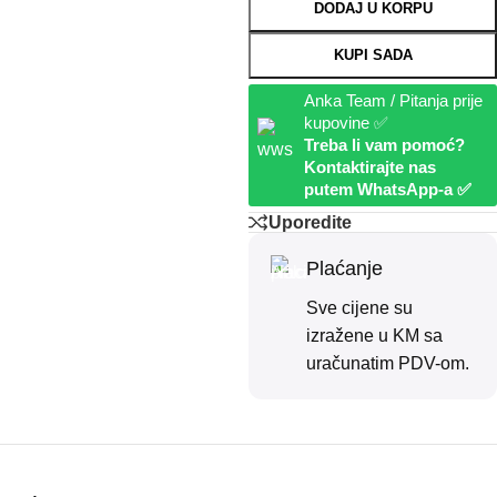
DODAJ U KORPU
KUPI SADA
Anka Team / Pitanja prije
kupovine ✅
Treba li vam pomoć?
Kontaktirajte nas
putem WhatsApp-a ✅
Uporedite
Plaćanje
Sve cijene su
izražene u KM sa
uračunatim PDV-om.