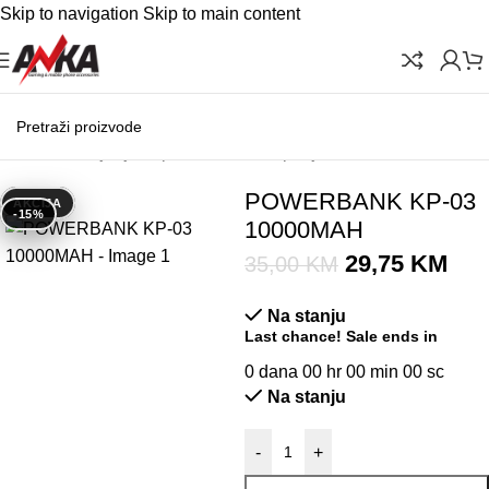
Skip to navigation
Skip to main content
Početna
/
Punjenje i oprema
/
Eksterni punjači
POWERBANK KP-03
AKCIJA
-15%
10000MAH
29,75
KM
35,00
KM
Na stanju
Last chance! Sale ends in
0
dana
00
hr
00
min
00
sc
Na stanju
-
+