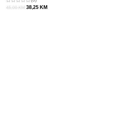
E
38,25
KM
45,00
KM
4