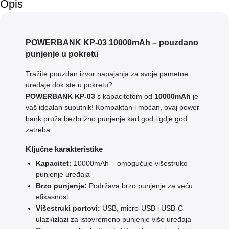
Opis
POWERBANK KP-03 10000mAh – pouzdano
punjenje u pokretu
Tražite pouzdan izvor napajanja za svoje pametne
uređaje dok ste u pokretu?
POWERBANK KP-03
s kapacitetom od
10000mAh
je
vaš idealan suputnik! Kompaktan i moćan, ovaj power
bank pruža bezbrižno punjenje kad god i gdje god
zatreba.
Ključne karakteristike
Kapacitet:
10000mAh – omogućuje višestruko
punjenje uređaja
Brzo punjenje:
Podržava brzo punjenje za veću
efikasnost
Višestruki portovi:
USB, micro-USB i USB-C
ulazi/izlazi za istovremeno punjenje više uređaja