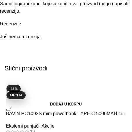
Samo logirani kupci koji su kupili ovaj proizvod mogu napisati
recenziju.
Recenzije
Još nema recenzija.
Slični proizvodi
-15%
AKCIJA
DODAJ U KORPU
BAVIN PC1092S mini powerbank TYPE C 5000MAH crni
B
A
Eksterni punjači
,
Akcije
(0)