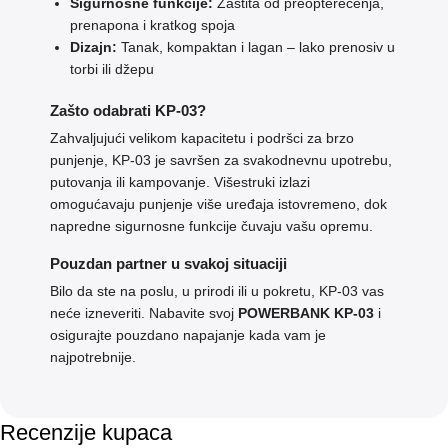
Sigurnosne funkcije:
Zaštita od preopterećenja,
prenapona i kratkog spoja
Dizajn:
Tanak, kompaktan i lagan – lako prenosiv u
torbi ili džepu
Zašto odabrati KP-03?
Zahvaljujući velikom kapacitetu i podršci za brzo
punjenje, KP-03 je savršen za svakodnevnu upotrebu,
putovanja ili kampovanje. Višestruki izlazi
omogućavaju punjenje više uređaja istovremeno, dok
napredne sigurnosne funkcije čuvaju vašu opremu.
Pouzdan partner u svakoj situaciji
Bilo da ste na poslu, u prirodi ili u pokretu, KP-03 vas
neće izneveriti. Nabavite svoj
POWERBANK KP-03
i
osigurajte pouzdano napajanje kada vam je
najpotrebnije.
Recenzije kupaca