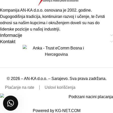
Kompanija AN-KA d.o.o. osnovana je 2002. godine.
Dugogodišnja tradicija, kontinuiran razvoj i učenje, te čvrsti
odnosi sa našim kupcima i okruženjem doveli su nas do
liderske pozicije u našoj industriji.
Informacije
Kontakt
© 2026 – AN-KA d.o.o. – Sarajevo. Sva prava zadržana.
Plaćanje na rate
Uslovi korišćenja
Powered by
KG-NET.COM