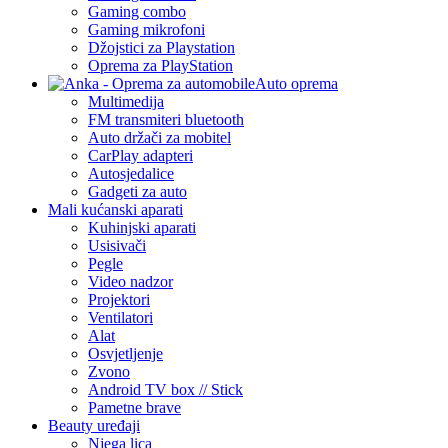
Gaming combo
Gaming mikrofoni
Džojstici za Playstation
Oprema za PlayStation
Auto oprema
Multimedija
FM transmiteri bluetooth
Auto držači za mobitel
CarPlay adapteri
Autosjedalice
Gadgeti za auto
Mali kućanski aparati
Kuhinjski aparati
Usisivači
Pegle
Video nadzor
Projektori
Ventilatori
Alat
Osvjetljenje
Zvono
Android TV box // Stick
Pametne brave
Beauty uređaji
Njega lica