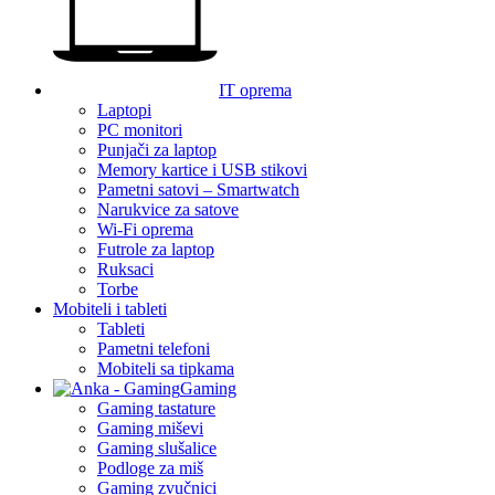
IT oprema
Laptopi
PC monitori
Punjači za laptop
Memory kartice i USB stikovi
Pametni satovi – Smartwatch
Narukvice za satove
Wi-Fi oprema
Futrole za laptop
Ruksaci
Torbe
Mobiteli i tableti
Tableti
Pametni telefoni
Mobiteli sa tipkama
Gaming
Gaming tastature
Gaming miševi
Gaming slušalice
Podloge za miš
Gaming zvučnici