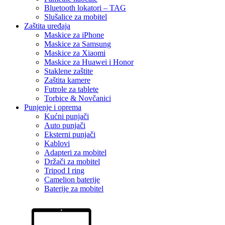
Bluetooth lokatori – TAG
Slušalice za mobitel
Zaštita uređaja
Maskice za iPhone
Maskice za Samsung
Maskice za Xiaomi
Maskice za Huawei i Honor
Staklene zaštite
Zaštita kamere
Futrole za tablete
Torbice & Novčanici
Punjenje i oprema
Kućni punjači
Auto punjači
Eksterni punjači
Kablovi
Adapteri za mobitel
Držači za mobitel
Tripod I ring
Camelion baterije
Baterije za mobitel