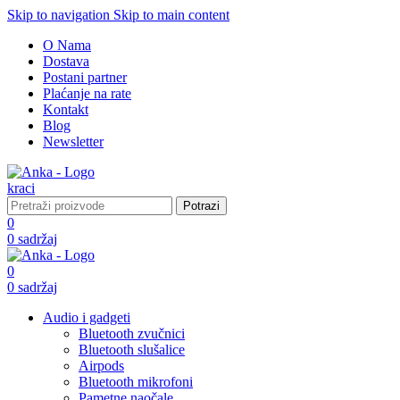
Skip to navigation
Skip to main content
O Nama
Dostava
Postani partner
Plaćanje na rate
Kontakt
Blog
Newsletter
Potrazi
0
0
sadržaj
0
0
sadržaj
Audio i gadgeti
Bluetooth zvučnici
Bluetooth slušalice
Airpods
Bluetooth mikrofoni
Pametne naočale