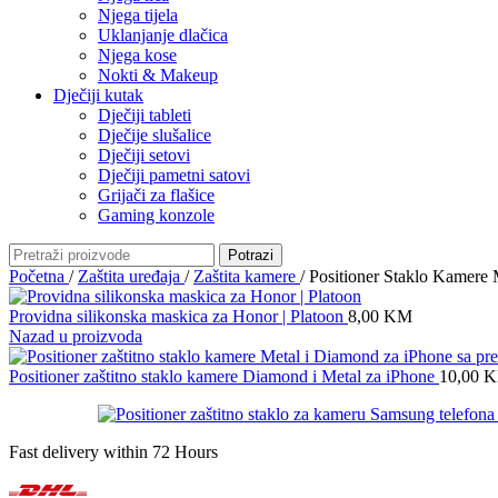
Njega tijela
Uklanjanje dlačica
Njega kose
Nokti & Makeup
Dječiji kutak
Dječiji tableti
Dječije slušalice
Dječiji setovi
Dječiji pametni satovi
Grijači za flašice
Gaming konzole
Potrazi
Početna
/
Zaštita uređaja
/
Zaštita kamere
/
Positioner Staklo Kamere
Providna silikonska maskica za Honor | Platoon
8,00
KM
Nazad u proizvoda
Positioner zaštitno staklo kamere Diamond i Metal za iPhone
10,00
K
Fast delivery within 72 Hours