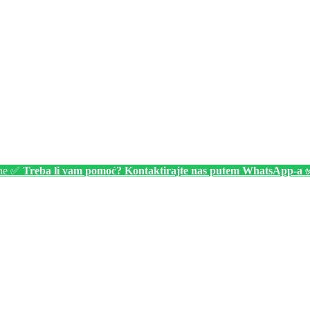
ine ✅
Treba li vam pomoć? Kontaktirajte nas putem WhatsApp-a 