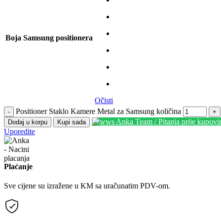
Boja Samsung positionera
Očisti
Positioner Staklo Kamere Metal za Samsung količina
-
+
Anka Team / Pitanja prije kupov
Dodaj u korpu
Kupi sada
Uporedite
Plaćanje
Sve cijene su izražene u KM sa uračunatim PDV-om.