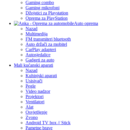
Gaming combo
Gaming mikrofoni
Džojstici za Playstation
Oprema za PlayStation
Auto oprema
Nazad
Multimedija
FM transmiteri bluetooth
Auto držači za mobitel
CarPlay adapteri
Autosjedalice
Gadgeti za auto
Mali kućanski aparati
Nazad
Kuhinjski aparati
Usisivači
Pegle
Video nadzor
Projektori
Ventilatori
Alat
Osvjetljenje
Zvono
Android TV box // Stick
Pametne brave