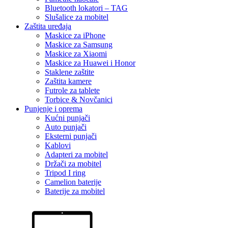
Bluetooth lokatori – TAG
Slušalice za mobitel
Zaštita uređaja
Maskice za iPhone
Maskice za Samsung
Maskice za Xiaomi
Maskice za Huawei i Honor
Staklene zaštite
Zaštita kamere
Futrole za tablete
Torbice & Novčanici
Punjenje i oprema
Kućni punjači
Auto punjači
Eksterni punjači
Kablovi
Adapteri za mobitel
Držači za mobitel
Tripod I ring
Camelion baterije
Baterije za mobitel