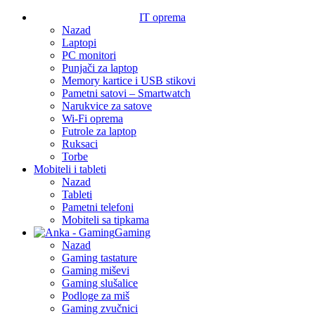
IT oprema
Nazad
Laptopi
PC monitori
Punjači za laptop
Memory kartice i USB stikovi
Pametni satovi – Smartwatch
Narukvice za satove
Wi-Fi oprema
Futrole za laptop
Ruksaci
Torbe
Mobiteli i tableti
Nazad
Tableti
Pametni telefoni
Mobiteli sa tipkama
Gaming
Nazad
Gaming tastature
Gaming miševi
Gaming slušalice
Podloge za miš
Gaming zvučnici