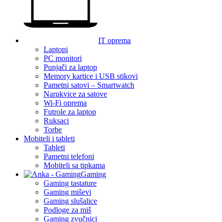
IT oprema
Laptopi
PC monitori
Punjači za laptop
Memory kartice i USB stikovi
Pametni satovi – Smartwatch
Narukvice za satove
Wi-Fi oprema
Futrole za laptop
Ruksaci
Torbe
Mobiteli i tableti
Tableti
Pametni telefoni
Mobiteli sa tipkama
Gaming
Gaming tastature
Gaming miševi
Gaming slušalice
Podloge za miš
Gaming zvučnici