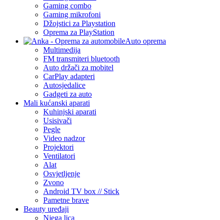
Gaming combo
Gaming mikrofoni
Džojstici za Playstation
Oprema za PlayStation
Auto oprema
Multimedija
FM transmiteri bluetooth
Auto držači za mobitel
CarPlay adapteri
Autosjedalice
Gadgeti za auto
Mali kućanski aparati
Kuhinjski aparati
Usisivači
Pegle
Video nadzor
Projektori
Ventilatori
Alat
Osvjetljenje
Zvono
Android TV box // Stick
Pametne brave
Beauty uređaji
Njega lica