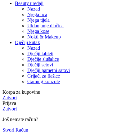
Beauty uređaji
Nazad
Njega lica
Njega tijela
Uklanjanje dlačica
Njega kose
Nokti & Makeup
Dječiji kutak
Nazad
Dječiji tableti
Dječije slušalice
Dječiji setovi
Dječiji pametni satovi
Grijači za flašice
Gaming konzole
Korpa za kupovinu
Zatvori
Prijava
Zatvori
Još nemate račun?
Stvori Račun