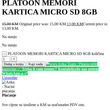
PLATOON MEMORI
KARTICA MICRO SD 8GB
15,00
KM
Original price was: 15,00 KM.
13,00
KM
Current price is:
13,00 KM.
Na stanju
Na stanju
PLATOON MEMORI KARTICA MICRO SD 8GB količina
-
+
Anka Team / Pitanja prije
Dodaj u korpu
Kupi sada
kupovine ✅
Treba li vam pomoć? Kontaktirajte nas putem
WhatsApp-a ✅
Uporedite
Plaćanje
Sve cijene su izražene u KM sa uračunatim PDV-om.