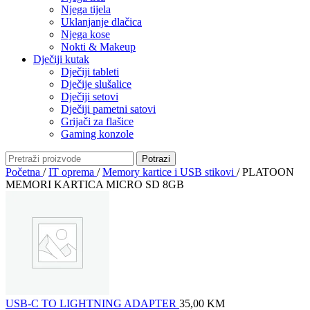
Njega tijela
Uklanjanje dlačica
Njega kose
Nokti & Makeup
Dječiji kutak
Dječiji tableti
Dječije slušalice
Dječiji setovi
Dječiji pametni satovi
Grijači za flašice
Gaming konzole
Potrazi
Početna
/
IT oprema
/
Memory kartice i USB stikovi
/
PLATOON
MEMORI KARTICA MICRO SD 8GB
USB-C TO LIGHTNING ADAPTER
35,00
KM