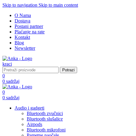
Skip to navigation
Skip to main content
O Nama
Dostava
Postani partner
Plaćanje na rate
Kontakt
Blog
Newsletter
Potrazi
0
0
sadržaj
0
0
sadržaj
Audio i gadgeti
Bluetooth zvučnici
Bluetooth slušalice
Airpods
Bluetooth mikrofoni
Pametne naočale