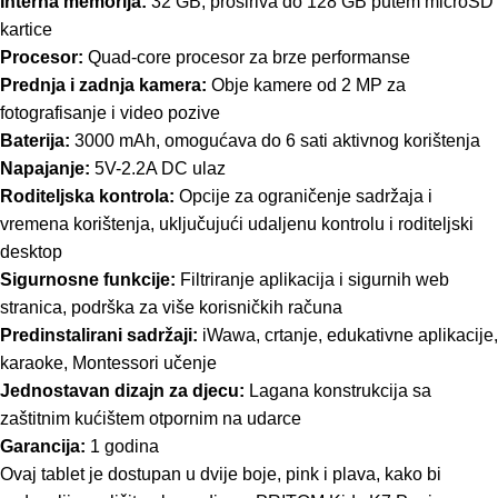
Interna memorija:
32 GB, proširiva do 128 GB putem microSD
kartice
Procesor:
Quad-core procesor za brze performanse
Prednja i zadnja kamera:
Obje kamere od 2 MP za
fotografisanje i video pozive
Baterija:
3000 mAh, omogućava do 6 sati aktivnog korištenja
Napajanje:
5V-2.2A DC ulaz
Roditeljska kontrola:
Opcije za ograničenje sadržaja i
vremena korištenja, uključujući udaljenu kontrolu i roditeljski
desktop
Sigurnosne funkcije:
Filtriranje aplikacija i sigurnih web
stranica, podrška za više korisničkih računa
Predinstalirani sadržaji:
iWawa, crtanje, edukativne aplikacije,
karaoke, Montessori učenje
Jednostavan dizajn za djecu:
Lagana konstrukcija sa
zaštitnim kućištem otpornim na udarce
Garancija:
1 godina
Ovaj tablet je dostupan u dvije boje, pink i plava, kako bi