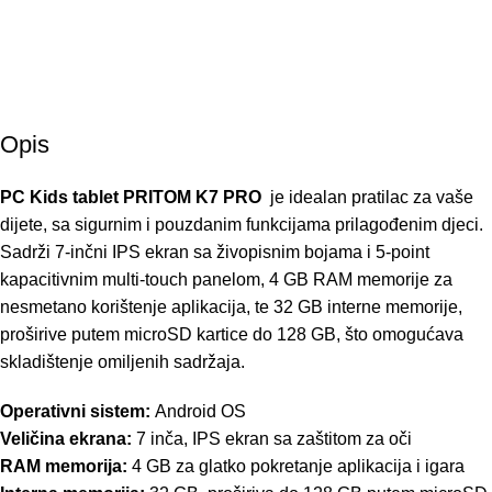
Besplatna dostava
Besplatna dostava za narudžbe iznad 60 KM • 4 KM dostava,
za narudžbe od 30 KM - 60 KM • 8 KM dostava, za narudžbe do
30 KM
Opis
PC Kids tablet PRITOM K7 PRO
je idealan pratilac za vaše
dijete, sa sigurnim i pouzdanim funkcijama prilagođenim djeci.
Sadrži 7-inčni IPS ekran sa živopisnim bojama i 5-point
kapacitivnim multi-touch panelom, 4 GB RAM memorije za
nesmetano korištenje aplikacija, te 32 GB interne memorije,
proširive putem microSD kartice do 128 GB, što omogućava
skladištenje omiljenih sadržaja.
Operativni sistem:
Android OS
Veličina ekrana:
7 inča, IPS ekran sa zaštitom za oči
RAM memorija:
4 GB za glatko pokretanje aplikacija i igara