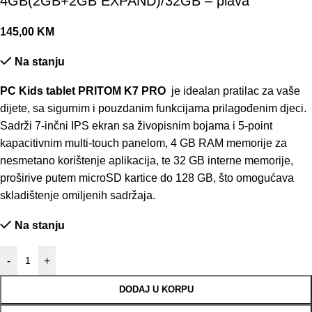
4GB(2GB+2GB EXPAND)/32GB – plava
145,00
KM
Na stanju
PC Kids tablet PRITOM K7 PRO
je idealan pratilac za vaše
dijete, sa sigurnim i pouzdanim funkcijama prilagođenim djeci.
Sadrži 7-inčni IPS ekran sa živopisnim bojama i 5-point
kapacitivnim multi-touch panelom, 4 GB RAM memorije za
nesmetano korištenje aplikacija, te 32 GB interne memorije,
proširive putem microSD kartice do 128 GB, što omogućava
skladištenje omiljenih sadržaja.
Na stanju
-
+
DODAJ U KORPU