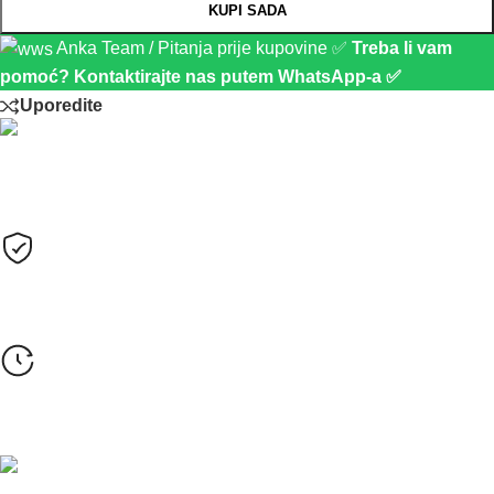
KUPI SADA
Anka Team / Pitanja prije kupovine ✅
Treba li vam
pomoć? Kontaktirajte nas putem WhatsApp-a ✅
Uporedite
Plaćanje
Sve cijene su izražene u KM sa uračunatim PDV-om.
Opcije plaćanja
Gotovinom pri isporuci, Žiralno (virmanski), Karticama
Rok isporuke
24-48h (za robu koja je na stanju)