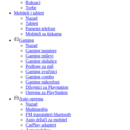
Ruksaci
Torbe
Mobiteli i tableti
Nazad
Tableti
Pametni telefoni
Mobiteli sa tipkama
Gaming
Nazad
Gaming tastature
Gaming miševi
Gaming slušalice
Podloge za miš
Gaming zvučnici
Gaming combo
Gaming mikrofoni
Džojstici za Playstation
Oprema za PlayStation
Auto oprema
Nazad
Multimedija
FM transmiteri bluetooth
Auto držači za mobitel
CarPlay adapteri