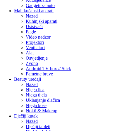
Autosjedalice
Gadgeti za auto
Mali kućanski aparati
Nazad
Kuhinjski aparati
Usisivači
Pegle
Video nadzor
Projektori
Ventilatori
Alat
Osvjetljenje
Zvono
Android TV box // Stick
Pametne brave
Beauty uređaji
Nazad
Njega lica
Njega tijela
Uklanjanje dlačica
Njega kose
Nokti & Makeup
Dječiji kutak
Nazad
Dječiji tableti