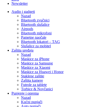
Newsletter
Audio i gadgeti
Nazad
Bluetooth zvučnici
Bluetooth slušalice
Airpods
Bluetooth mikrofoni
Pametne naočale
Bluetooth lokatori – TAG
Slušalice za mobitel
Zaštita uređaja
Nazad
Maskice za iPhone
Maskice za Samsung
Maskice za Xiaomi
Maskice za Huawei i Honor
Staklene zaštite
Zaštita kamere
Futrole za tablete
Torbice & Novčanici
Punjenje i oprema
Nazad
Kućni punjači
Auto punjači