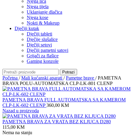
Njega lica
Njega tijela
Uklanjanje dlačica
Njega kose
Nokti & Makeup
Dječiji kutak
Dječiji tableti
Dječije slušalice
Dječiji setovi
Dječiji pametni satovi
Grijači za flašice
Gaming konzole
Potrazi
Početna
/
Mali kućanski aparati
/
Pametne brave
/
PAMETNA
BRAVA POLU-AUTOMATSKA CLP-LK-801 CLENP
PAMETNA BRAVA FULL AUTOMATSKA SA KAMEROM
CLP-LK-602 CLENP
360,00
KM
Nazad u proizvoda
PAMETNA BRAVA ZA VRATA BEZ KLJUCA D280
115,00
KM
Nema na stanju