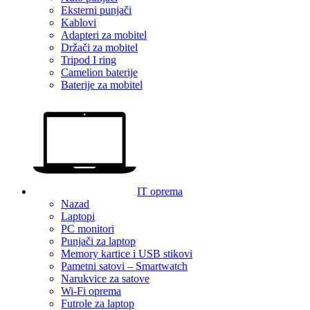
Eksterni punjači
Kablovi
Adapteri za mobitel
Držači za mobitel
Tripod I ring
Camelion baterije
Baterije za mobitel
IT oprema
Nazad
Laptopi
PC monitori
Punjači za laptop
Memory kartice i USB stikovi
Pametni satovi – Smartwatch
Narukvice za satove
Wi-Fi oprema
Futrole za laptop