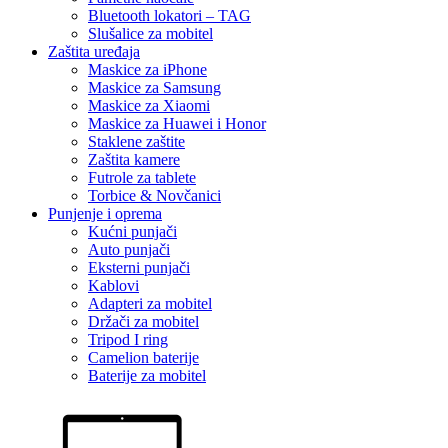
Bluetooth lokatori – TAG
Slušalice za mobitel
Zaštita uređaja
Maskice za iPhone
Maskice za Samsung
Maskice za Xiaomi
Maskice za Huawei i Honor
Staklene zaštite
Zaštita kamere
Futrole za tablete
Torbice & Novčanici
Punjenje i oprema
Kućni punjači
Auto punjači
Eksterni punjači
Kablovi
Adapteri za mobitel
Držači za mobitel
Tripod I ring
Camelion baterije
Baterije za mobitel