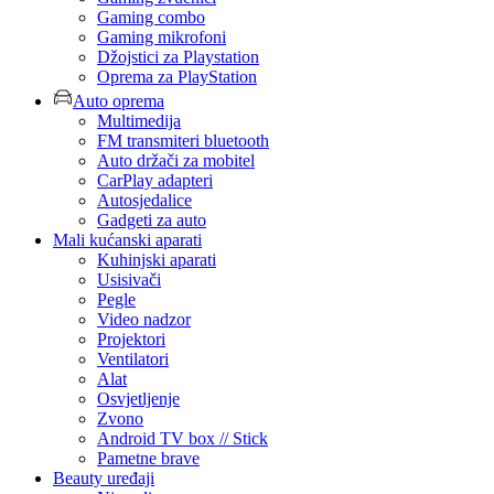
Gaming combo
Gaming mikrofoni
Džojstici za Playstation
Oprema za PlayStation
Auto oprema
Multimedija
FM transmiteri bluetooth
Auto držači za mobitel
CarPlay adapteri
Autosjedalice
Gadgeti za auto
Mali kućanski aparati
Kuhinjski aparati
Usisivači
Pegle
Video nadzor
Projektori
Ventilatori
Alat
Osvjetljenje
Zvono
Android TV box // Stick
Pametne brave
Beauty uređaji