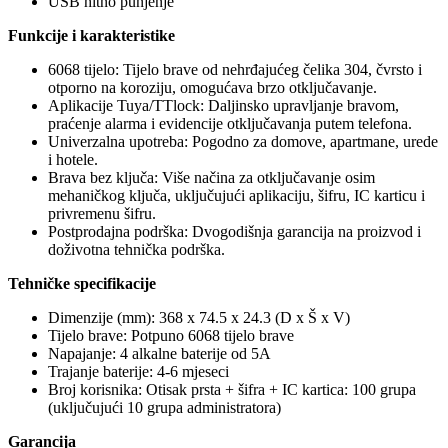
USB hitno punjenje
Funkcije i karakteristike
6068 tijelo: Tijelo brave od nehrđajućeg čelika 304, čvrsto i
otporno na koroziju, omogućava brzo otključavanje.
Aplikacije Tuya/TTlock: Daljinsko upravljanje bravom,
praćenje alarma i evidencije otključavanja putem telefona.
Univerzalna upotreba: Pogodno za domove, apartmane, urede
i hotele.
Brava bez ključa: Više načina za otključavanje osim
mehaničkog ključa, uključujući aplikaciju, šifru, IC karticu i
privremenu šifru.
Postprodajna podrška: Dvogodišnja garancija na proizvod i
doživotna tehnička podrška.
Tehničke specifikacije
Dimenzije (mm): 368 x 74.5 x 24.3 (D x Š x V)
Tijelo brave: Potpuno 6068 tijelo brave
Napajanje: 4 alkalne baterije od 5A
Trajanje baterije: 4-6 mjeseci
Broj korisnika: Otisak prsta + šifra + IC kartica: 100 grupa
(uključujući 10 grupa administratora)
Garancija