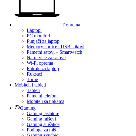
IT oprema
Laptopi
PC monitori
Punjači za laptop
Memory kartice i USB stikovi
Pametni satovi – Smartwatch
Narukvice za satove
Wi-Fi oprema
Futrole za laptop
Ruksaci
Torbe
Mobiteli i tableti
Tableti
Pametni telefoni
Mobiteli sa tipkama
Gaming
Gaming tastature
Gaming miševi
Gaming slušalice
Podloge za miš
Gaming zvučnici