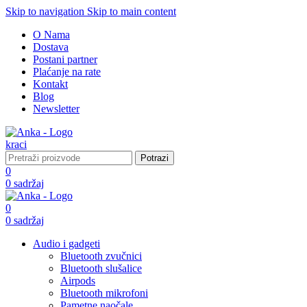
Skip to navigation
Skip to main content
O Nama
Dostava
Postani partner
Plaćanje na rate
Kontakt
Blog
Newsletter
Potrazi
0
0
sadržaj
0
0
sadržaj
Audio i gadgeti
Bluetooth zvučnici
Bluetooth slušalice
Airpods
Bluetooth mikrofoni
Pametne naočale