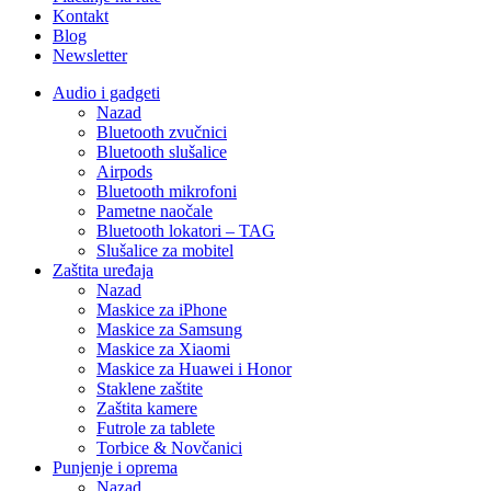
Kontakt
Blog
Newsletter
Audio i gadgeti
Nazad
Bluetooth zvučnici
Bluetooth slušalice
Airpods
Bluetooth mikrofoni
Pametne naočale
Bluetooth lokatori – TAG
Slušalice za mobitel
Zaštita uređaja
Nazad
Maskice za iPhone
Maskice za Samsung
Maskice za Xiaomi
Maskice za Huawei i Honor
Staklene zaštite
Zaštita kamere
Futrole za tablete
Torbice & Novčanici
Punjenje i oprema
Nazad