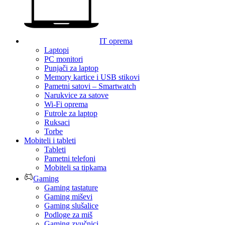
IT oprema
Laptopi
PC monitori
Punjači za laptop
Memory kartice i USB stikovi
Pametni satovi – Smartwatch
Narukvice za satove
Wi-Fi oprema
Futrole za laptop
Ruksaci
Torbe
Mobiteli i tableti
Tableti
Pametni telefoni
Mobiteli sa tipkama
Gaming
Gaming tastature
Gaming miševi
Gaming slušalice
Podloge za miš
Gaming zvučnici