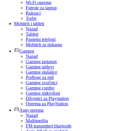
Wi-Fi oprema
Futrole za laptop
Ruksaci
Torbe
Mobiteli i tableti
Nazad
Tableti
Pametni telefoni
Mobiteli sa tipkama
Gaming
Nazad
Gaming tastature
Gaming miševi
Gaming slušalice
Podloge za miš
Gaming zvučnici
Gaming combo
Gaming mikrofoni
Džojstici za Playstation
Oprema za PlayStation
Auto oprema
Nazad
Multimedija
FM transmiteri bluetooth