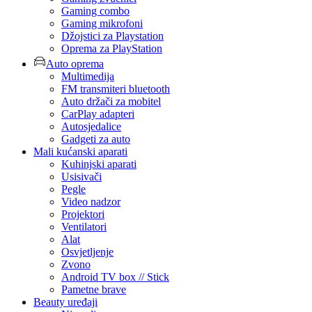
Gaming combo
Gaming mikrofoni
Džojstici za Playstation
Oprema za PlayStation
Auto oprema
Multimedija
FM transmiteri bluetooth
Auto držači za mobitel
CarPlay adapteri
Autosjedalice
Gadgeti za auto
Mali kućanski aparati
Kuhinjski aparati
Usisivači
Pegle
Video nadzor
Projektori
Ventilatori
Alat
Osvjetljenje
Zvono
Android TV box // Stick
Pametne brave
Beauty uređaji