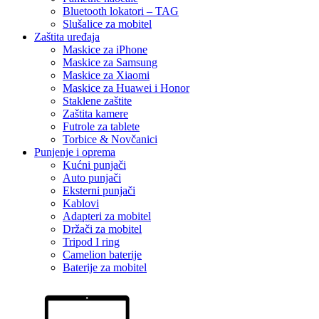
Bluetooth lokatori – TAG
Slušalice za mobitel
Zaštita uređaja
Maskice za iPhone
Maskice za Samsung
Maskice za Xiaomi
Maskice za Huawei i Honor
Staklene zaštite
Zaštita kamere
Futrole za tablete
Torbice & Novčanici
Punjenje i oprema
Kućni punjači
Auto punjači
Eksterni punjači
Kablovi
Adapteri za mobitel
Držači za mobitel
Tripod I ring
Camelion baterije
Baterije za mobitel