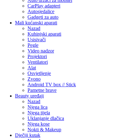
Auto držači za mobitel
CarPlay adapteri
Autosjedalice
Gadgeti za auto
Mali kućanski aparati
Nazad
Kuhinjski aparati
Usisivači
Pegle
Video nadzor
Projektori
Ventilatori
Alat
Osvjetljenje
Zvono
Android TV box // Stick
Pametne brave
Beauty uređaji
Nazad
Njega lica
Njega tijela
Uklanjanje dlačica
Njega kose
Nokti & Makeup
Dječiji kutak