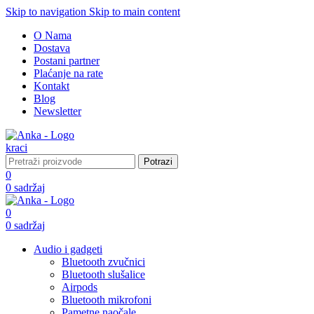
Skip to navigation
Skip to main content
O Nama
Dostava
Postani partner
Plaćanje na rate
Kontakt
Blog
Newsletter
Potrazi
0
0
sadržaj
0
0
sadržaj
Audio i gadgeti
Bluetooth zvučnici
Bluetooth slušalice
Airpods
Bluetooth mikrofoni
Pametne naočale