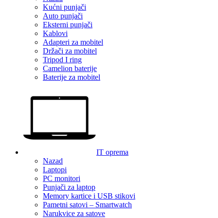
Kućni punjači
Auto punjači
Eksterni punjači
Kablovi
Adapteri za mobitel
Držači za mobitel
Tripod I ring
Camelion baterije
Baterije za mobitel
IT oprema
Nazad
Laptopi
PC monitori
Punjači za laptop
Memory kartice i USB stikovi
Pametni satovi – Smartwatch
Narukvice za satove