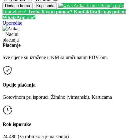
Anka Team / Pitanja prije
Dodaj u korpu
Kupi sada
kupovine ✅
Treba li vam pomoć? Kontaktirajte nas putem
WhatsApp-a ✅
Uporedite
Plaćanje
Sve cijene su izražene u KM sa uračunatim PDV-om.
Opcije plaćanja
Gotovinom pri isporuci, Žiralno (virmanski), Karticama
Rok isporuke
24-48h (za robu koja je na stanju)