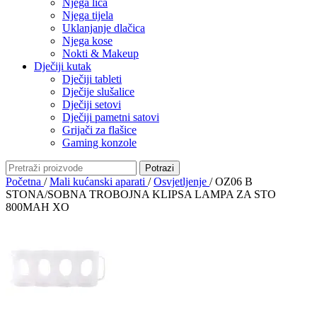
Njega lica
Njega tijela
Uklanjanje dlačica
Njega kose
Nokti & Makeup
Dječiji kutak
Dječiji tableti
Dječije slušalice
Dječiji setovi
Dječiji pametni satovi
Grijači za flašice
Gaming konzole
Potrazi
Početna
/
Mali kućanski aparati
/
Osvjetljenje
/
OZ06 B
STONA/SOBNA TROBOJNA KLIPSA LAMPA ZA STO
800MAH XO