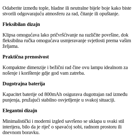
Odaberite između tople, hladne ili neutralne bijele boje kako biste
stvorili odgovarajuću atmosferu za rad, čitanje ili opuštanje.
Fleksibilan dizajn
Klipsa omogućava lako pričvršćivanje na različite površine, dok
fleksibilna ručka omogućava usmjeravanje svjetlosti prema vašim
željama.
Praktična prenosivost
Kompaktne dimenzije i bežični rad čine ovu lampu idealnom za
nošenje i korištenje gdje god vam zatreba.
Dugotrajna baterija
Kapacitet baterije od 800mAh osigurava dugotrajan rad između
punjenja, pružajući stabilno osvjetljenje u svakoj situaciji.
Elegantni dizajn
Minimalistički i moderni izgled savršeno se uklapa u svaki stil
interijera, bilo da je riječ o spavaćoj sobi, radnom prostoru ili
dnevnom boravku.