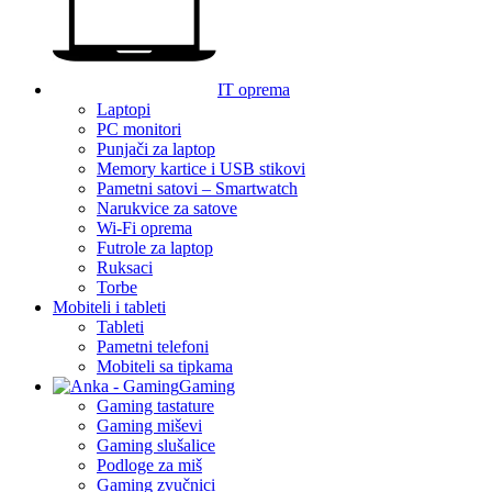
IT oprema
Laptopi
PC monitori
Punjači za laptop
Memory kartice i USB stikovi
Pametni satovi – Smartwatch
Narukvice za satove
Wi-Fi oprema
Futrole za laptop
Ruksaci
Torbe
Mobiteli i tableti
Tableti
Pametni telefoni
Mobiteli sa tipkama
Gaming
Gaming tastature
Gaming miševi
Gaming slušalice
Podloge za miš
Gaming zvučnici