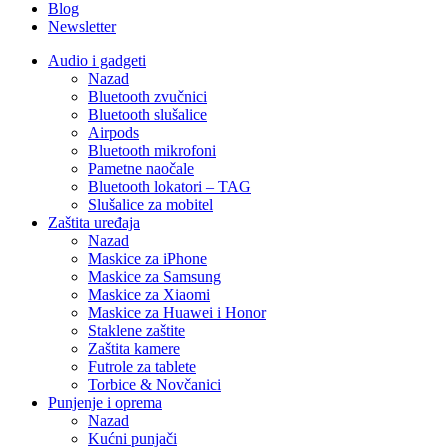
Blog
Newsletter
Audio i gadgeti
Nazad
Bluetooth zvučnici
Bluetooth slušalice
Airpods
Bluetooth mikrofoni
Pametne naočale
Bluetooth lokatori – TAG
Slušalice za mobitel
Zaštita uređaja
Nazad
Maskice za iPhone
Maskice za Samsung
Maskice za Xiaomi
Maskice za Huawei i Honor
Staklene zaštite
Zaštita kamere
Futrole za tablete
Torbice & Novčanici
Punjenje i oprema
Nazad
Kućni punjači