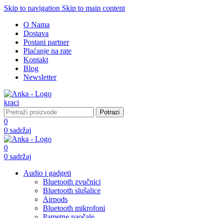
Skip to navigation
Skip to main content
O Nama
Dostava
Postani partner
Plaćanje na rate
Kontakt
Blog
Newsletter
Potrazi
0
0
sadržaj
0
0
sadržaj
Audio i gadgeti
Bluetooth zvučnici
Bluetooth slušalice
Airpods
Bluetooth mikrofoni
Pametne naočale