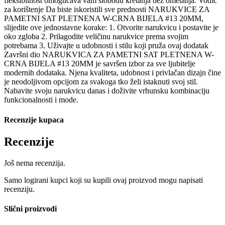
fleksibilnost omogućava vam slobodu kretanja bez ometanja. Vodič
za korištenje Da biste iskoristili sve prednosti NARUKVICE ZA
PAMETNI SAT PLETNENA W-CRNA BIJELA #13 20MM,
slijedite ove jednostavne korake: 1. Otvorite narukvicu i postavite je
oko zgloba 2. Prilagodite veličinu narukvice prema svojim
potrebama 3. Uživajte u udobnosti i stilu koji pruža ovaj dodatak
Završni dio NARUKVICA ZA PAMETNI SAT PLETNENA W-
CRNA BIJELA #13 20MM je savršen izbor za sve ljubitelje
modernih dodataka. Njena kvaliteta, udobnost i privlačan dizajn čine
je neodoljivom opcijom za svakoga tko želi istaknuti svoj stil.
Nabavite svoju narukvicu danas i doživite vrhunsku kombinaciju
funkcionalnosti i mode.
Recenzije kupaca
Recenzije
Još nema recenzija.
Samo logirani kupci koji su kupili ovaj proizvod mogu napisati
recenziju.
Slični proizvodi