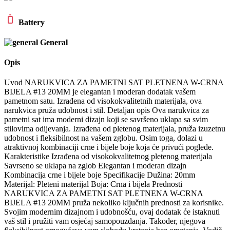
Battery
General
Opis
Uvod NARUKVICA ZA PAMETNI SAT PLETNENA W-CRNA
BIJELA #13 20MM je elegantan i moderan dodatak vašem
pametnom satu. Izrađena od visokokvalitetnih materijala, ova
narukvica pruža udobnost i stil. Detaljan opis Ova narukvica za
pametni sat ima moderni dizajn koji se savršeno uklapa sa svim
stilovima odijevanja. Izrađena od pletenog materijala, pruža izuzetnu
udobnost i fleksibilnost na vašem zglobu. Osim toga, dolazi u
atraktivnoj kombinaciji crne i bijele boje koja će privući poglede.
Karakteristike Izrađena od visokokvalitetnog pletenog materijala
Savrseno se uklapa na zglob Elegantan i moderan dizajn
Kombinacija crne i bijele boje Specifikacije Dužina: 20mm
Materijal: Pleteni materijal Boja: Crna i bijela Prednosti
NARUKVICA ZA PAMETNI SAT PLETNENA W-CRNA
BIJELA #13 20MM pruža nekoliko ključnih prednosti za korisnike.
Svojim modernim dizajnom i udobnošću, ovaj dodatak će istaknuti
vaš stil i pružiti vam osjećaj samopouzdanja. Također, njegova