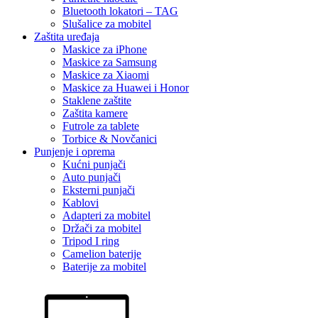
Bluetooth lokatori – TAG
Slušalice za mobitel
Zaštita uređaja
Maskice za iPhone
Maskice za Samsung
Maskice za Xiaomi
Maskice za Huawei i Honor
Staklene zaštite
Zaštita kamere
Futrole za tablete
Torbice & Novčanici
Punjenje i oprema
Kućni punjači
Auto punjači
Eksterni punjači
Kablovi
Adapteri za mobitel
Držači za mobitel
Tripod I ring
Camelion baterije
Baterije za mobitel