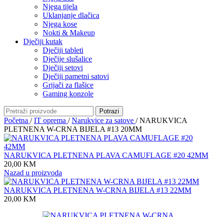
Njega tijela
Uklanjanje dlačica
Njega kose
Nokti & Makeup
Dječiji kutak
Dječiji tableti
Dječije slušalice
Dječiji setovi
Dječiji pametni satovi
Grijači za flašice
Gaming konzole
Potrazi
Početna
/
IT oprema
/
Narukvice za satove
/
NARUKVICA
PLETNENA W-CRNA BIJELA #13 20MM
NARUKVICA PLETNENA PLAVA CAMUFLAGE #20 42MM
20,00
KM
Nazad u proizvoda
NARUKVICA PLETNENA W-CRNA BIJELA #13 22MM
20,00
KM