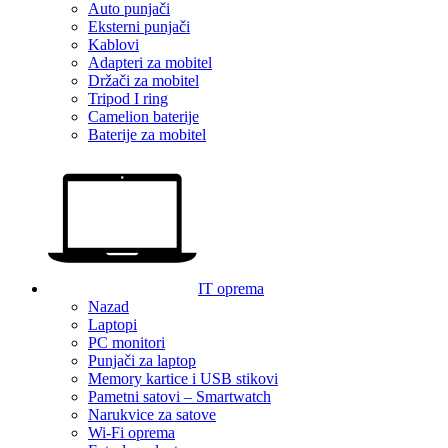
Auto punjači
Eksterni punjači
Kablovi
Adapteri za mobitel
Držači za mobitel
Tripod I ring
Camelion baterije
Baterije za mobitel
IT oprema
Nazad
Laptopi
PC monitori
Punjači za laptop
Memory kartice i USB stikovi
Pametni satovi – Smartwatch
Narukvice za satove
Wi-Fi oprema