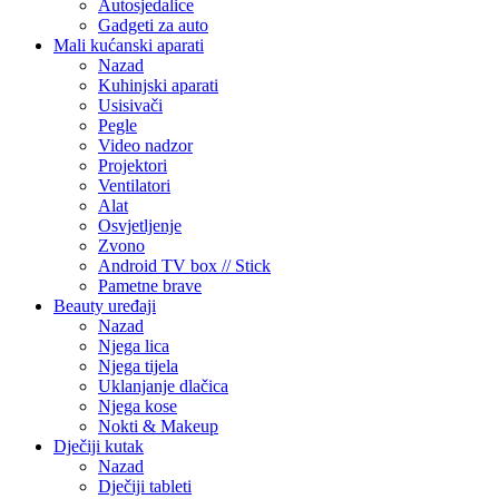
Autosjedalice
Gadgeti za auto
Mali kućanski aparati
Nazad
Kuhinjski aparati
Usisivači
Pegle
Video nadzor
Projektori
Ventilatori
Alat
Osvjetljenje
Zvono
Android TV box // Stick
Pametne brave
Beauty uređaji
Nazad
Njega lica
Njega tijela
Uklanjanje dlačica
Njega kose
Nokti & Makeup
Dječiji kutak
Nazad
Dječiji tableti