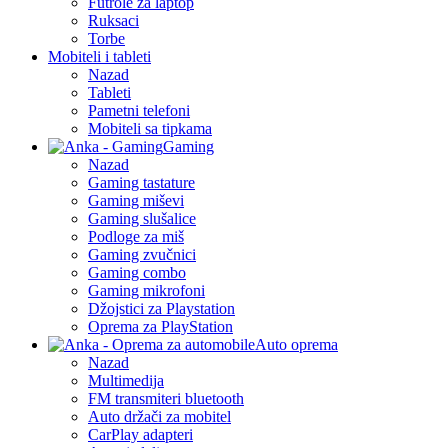
Futrole za laptop
Ruksaci
Torbe
Mobiteli i tableti
Nazad
Tableti
Pametni telefoni
Mobiteli sa tipkama
Gaming
Nazad
Gaming tastature
Gaming miševi
Gaming slušalice
Podloge za miš
Gaming zvučnici
Gaming combo
Gaming mikrofoni
Džojstici za Playstation
Oprema za PlayStation
Auto oprema
Nazad
Multimedija
FM transmiteri bluetooth
Auto držači za mobitel
CarPlay adapteri