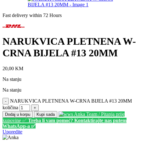
Fast delivery within 72 Hours
NARUKVICA PLETNENA W-
CRNA BIJELA #13 20MM
20,00
KM
Na stanju
Na stanju
NARUKVICA PLETNENA W-CRNA BIJELA #13 20MM
-
količina
+
Anka Team / Pitanja prije
Dodaj u korpu
Kupi sada
kupovine ✅
Treba li vam pomoć? Kontaktirajte nas putem
WhatsApp-a ✅
Uporedite