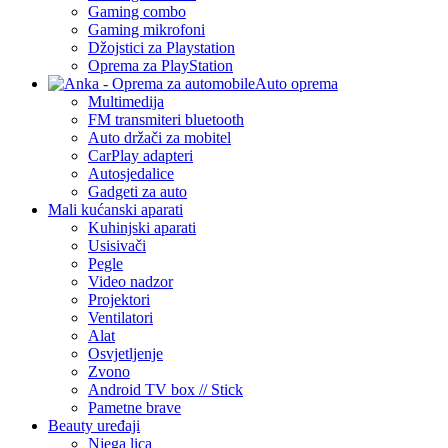
Gaming combo
Gaming mikrofoni
Džojstici za Playstation
Oprema za PlayStation
Auto oprema
Multimedija
FM transmiteri bluetooth
Auto držači za mobitel
CarPlay adapteri
Autosjedalice
Gadgeti za auto
Mali kućanski aparati
Kuhinjski aparati
Usisivači
Pegle
Video nadzor
Projektori
Ventilatori
Alat
Osvjetljenje
Zvono
Android TV box // Stick
Pametne brave
Beauty uređaji
Njega lica