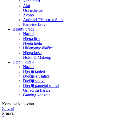
Ventilatori
Alat
Osvjetljenje
Zvono
Android TV box // Stick
Pametne brave
Beauty uređaji
Nazad
Njega lica
Njega tijela
Uklanjanje dlačica
Njega kose
Nokti & Makeup
Dječiji kutak
Nazad
Dječiji tableti
Dječije slušalice
Dječiji setovi
Dječiji pametni satovi
Grijači za flašice
Gaming konzole
Korpa za kupovinu
Zatvori
Prijava