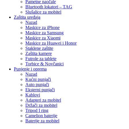
Pametne naočale
Bluetooth lokatori – TAG
Slušalice za mobitel
Zaštita uređaja
Nazad
Maskice za iPhone
Maskice za Samsung
Maskice za Xiaomi
Maskice za Huawei i Honor
Staklene zaštite
Zaštita kamere
Futrole za tablete
Torbice & Novčanici
Punjenje i oprema
Nazad
Kućni punjači
Auto punjači
Eksterni punjači
Kablovi
Adapteri za mobitel
Držači za mobitel
Tripod I ring
Camelion baterije
Baterije za mobitel