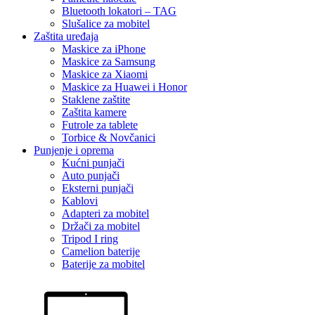
Bluetooth lokatori – TAG
Slušalice za mobitel
Zaštita uređaja
Maskice za iPhone
Maskice za Samsung
Maskice za Xiaomi
Maskice za Huawei i Honor
Staklene zaštite
Zaštita kamere
Futrole za tablete
Torbice & Novčanici
Punjenje i oprema
Kućni punjači
Auto punjači
Eksterni punjači
Kablovi
Adapteri za mobitel
Držači za mobitel
Tripod I ring
Camelion baterije
Baterije za mobitel