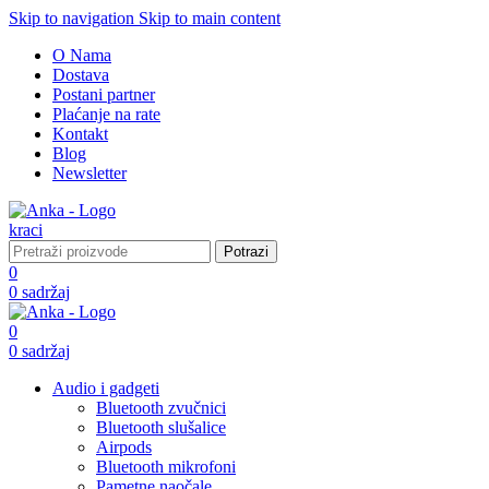
Skip to navigation
Skip to main content
O Nama
Dostava
Postani partner
Plaćanje na rate
Kontakt
Blog
Newsletter
Potrazi
0
0
sadržaj
0
0
sadržaj
Audio i gadgeti
Bluetooth zvučnici
Bluetooth slušalice
Airpods
Bluetooth mikrofoni
Pametne naočale