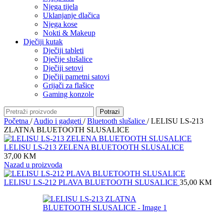
Njega tijela
Uklanjanje dlačica
Njega kose
Nokti & Makeup
Dječiji kutak
Dječiji tableti
Dječije slušalice
Dječiji setovi
Dječiji pametni satovi
Grijači za flašice
Gaming konzole
Potrazi
Početna
/
Audio i gadgeti
/
Bluetooth slušalice
/
LELISU LS-213
ZLATNA BLUETOOTH SLUSALICE
LELISU LS-213 ZELENA BLUETOOTH SLUSALICE
37,00
KM
Nazad u proizvoda
LELISU LS-212 PLAVA BLUETOOTH SLUSALICE
35,00
KM