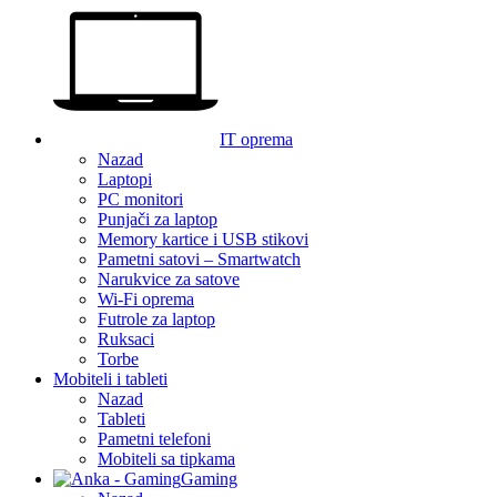
IT oprema
Nazad
Laptopi
PC monitori
Punjači za laptop
Memory kartice i USB stikovi
Pametni satovi – Smartwatch
Narukvice za satove
Wi-Fi oprema
Futrole za laptop
Ruksaci
Torbe
Mobiteli i tableti
Nazad
Tableti
Pametni telefoni
Mobiteli sa tipkama
Gaming