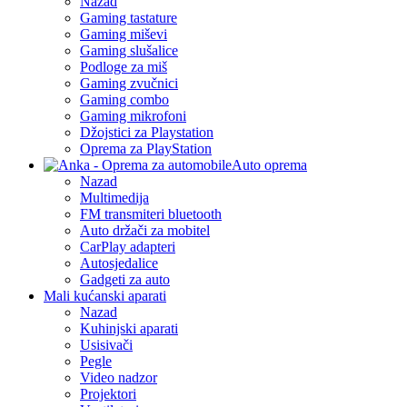
Nazad
Gaming tastature
Gaming miševi
Gaming slušalice
Podloge za miš
Gaming zvučnici
Gaming combo
Gaming mikrofoni
Džojstici za Playstation
Oprema za PlayStation
Auto oprema
Nazad
Multimedija
FM transmiteri bluetooth
Auto držači za mobitel
CarPlay adapteri
Autosjedalice
Gadgeti za auto
Mali kućanski aparati
Nazad
Kuhinjski aparati
Usisivači
Pegle
Video nadzor
Projektori