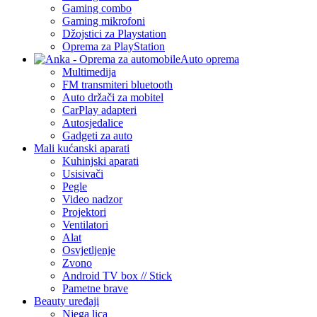
Gaming combo
Gaming mikrofoni
Džojstici za Playstation
Oprema za PlayStation
Auto oprema
Multimedija
FM transmiteri bluetooth
Auto držači za mobitel
CarPlay adapteri
Autosjedalice
Gadgeti za auto
Mali kućanski aparati
Kuhinjski aparati
Usisivači
Pegle
Video nadzor
Projektori
Ventilatori
Alat
Osvjetljenje
Zvono
Android TV box // Stick
Pametne brave
Beauty uređaji
Njega lica