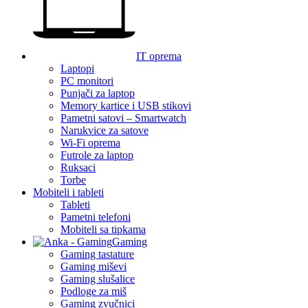
IT oprema
Laptopi
PC monitori
Punjači za laptop
Memory kartice i USB stikovi
Pametni satovi – Smartwatch
Narukvice za satove
Wi-Fi oprema
Futrole za laptop
Ruksaci
Torbe
Mobiteli i tableti
Tableti
Pametni telefoni
Mobiteli sa tipkama
Gaming
Gaming tastature
Gaming miševi
Gaming slušalice
Podloge za miš
Gaming zvučnici