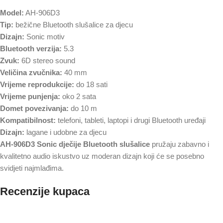
Model:
AH-906D3
Tip:
bežične Bluetooth slušalice za djecu
Dizajn:
Sonic motiv
Bluetooth verzija:
5.3
Zvuk:
6D stereo sound
Veličina zvučnika:
40 mm
Vrijeme reprodukcije:
do 18 sati
Vrijeme punjenja:
oko 2 sata
Domet povezivanja:
do 10 m
Kompatibilnost:
telefoni, tableti, laptopi i drugi Bluetooth uređaji
Dizajn:
lagane i udobne za djecu
AH-906D3 Sonic dječije Bluetooth slušalice
pružaju zabavno i
kvalitetno audio iskustvo uz moderan dizajn koji će se posebno
svidjeti najmlađima.
Recenzije kupaca