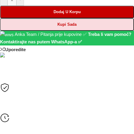
Dodaj U Korpu
Kupi Sada
Anka Team / Pitanja prije kupovine ✅
Treba li vam pomoć?
Kontaktirajte nas putem WhatsApp-a ✅
Uporedite
Plaćanje
Sve cijene su izražene u KM sa uračunatim PDV-om.
Opcije plaćanja
Gotovinom pri isporuci, Žiralno (virmanski), Karticama
Rok isporuke