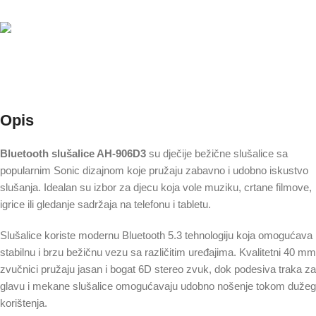
24-48h (za robu koja je na stanju)
Besplatna dostava
Besplatna dostava za narudžbe iznad 60 KM • 4 KM dostava, za
narudžbe od 30 KM - 60 KM • 8 KM dostava, za narudžbe do 30 KM
Opis
Bluetooth slušalice AH-906D3
su dječije bežične slušalice sa
popularnim Sonic dizajnom koje pružaju zabavno i udobno iskustvo
slušanja. Idealan su izbor za djecu koja vole muziku, crtane filmove,
igrice ili gledanje sadržaja na telefonu i tabletu.
Slušalice koriste modernu Bluetooth 5.3 tehnologiju koja omogućava
stabilnu i brzu bežičnu vezu sa različitim uređajima. Kvalitetni 40 mm
zvučnici pružaju jasan i bogat 6D stereo zvuk, dok podesiva traka za
glavu i mekane slušalice omogućavaju udobno nošenje tokom dužeg
korištenja.