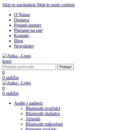
Skip to navigation
Skip to main content
O Nama
Dostava
Postani partner
Plaćanje na rate
Kontakt
Blog
Newsletter
Potrazi
0
0
sadržaj
0
0
sadržaj
Audio i gadgeti
Bluetooth zvučnici
Bluetooth slušalice
Airpods
Bluetooth mikrofoni
Pametne naočale