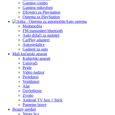
Gaming combo
Gaming mikrofoni
Džojstici za Playstation
Oprema za PlayStation
Auto oprema
Multimedija
FM transmiteri bluetooth
Auto držači za mobitel
CarPlay adapteri
Autosjedalice
Gadgeti za auto
Mali kućanski aparati
Kuhinjski aparati
Usisivači
Pegle
Video nadzor
Projektori
Ventilatori
Alat
Osvjetljenje
Zvono
Android TV box // Stick
Pametne brave
Beauty uređaji
Njega lica