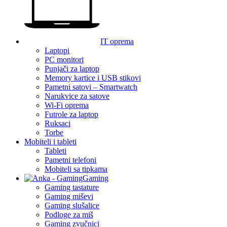
IT oprema
Laptopi
PC monitori
Punjači za laptop
Memory kartice i USB stikovi
Pametni satovi – Smartwatch
Narukvice za satove
Wi-Fi oprema
Futrole za laptop
Ruksaci
Torbe
Mobiteli i tableti
Tableti
Pametni telefoni
Mobiteli sa tipkama
Gaming
Gaming tastature
Gaming miševi
Gaming slušalice
Podloge za miš
Gaming zvučnici