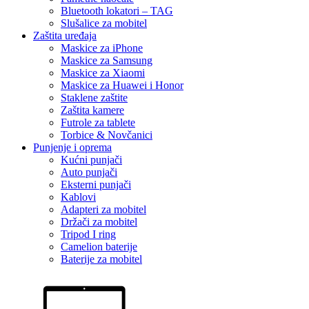
Bluetooth lokatori – TAG
Slušalice za mobitel
Zaštita uređaja
Maskice za iPhone
Maskice za Samsung
Maskice za Xiaomi
Maskice za Huawei i Honor
Staklene zaštite
Zaštita kamere
Futrole za tablete
Torbice & Novčanici
Punjenje i oprema
Kućni punjači
Auto punjači
Eksterni punjači
Kablovi
Adapteri za mobitel
Držači za mobitel
Tripod I ring
Camelion baterije
Baterije za mobitel