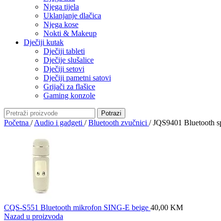
Njega tijela
Uklanjanje dlačica
Njega kose
Nokti & Makeup
Dječiji kutak
Dječiji tableti
Dječije slušalice
Dječiji setovi
Dječiji pametni satovi
Grijači za flašice
Gaming konzole
Potrazi
Početna
/
Audio i gadgeti
/
Bluetooth zvučnici
/
JQS9401 Bluetooth
CQS-S551 Bluetooth mikrofon SING-E beige
40,00
KM
Nazad u proizvoda