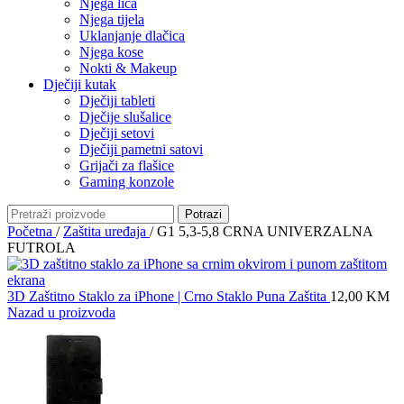
Njega lica
Njega tijela
Uklanjanje dlačica
Njega kose
Nokti & Makeup
Dječiji kutak
Dječiji tableti
Dječije slušalice
Dječiji setovi
Dječiji pametni satovi
Grijači za flašice
Gaming konzole
Potrazi
Početna
/
Zaštita uređaja
/
G1 5,3-5,8 CRNA UNIVERZALNA
FUTROLA
3D Zaštitno Staklo za iPhone | Crno Staklo Puna Zaštita
12,00
KM
Nazad u proizvoda