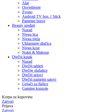
Alat
Osvjetljenje
Zvono
Android TV box // Stick
Pametne brave
Beauty uređaji
Nazad
Njega lica
Njega tijela
Uklanjanje dlačica
Njega kose
Nokti & Makeup
Dječiji kutak
Nazad
Dječiji tableti
Dječije slušalice
Dječiji setovi
Dječiji pametni satovi
Grijači za flašice
Gaming konzole
Korpa za kupovinu
Zatvori
Prijava
Zatvori