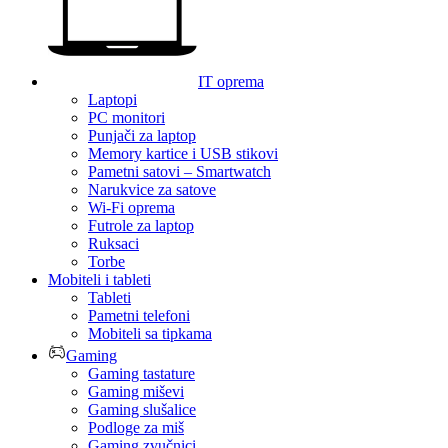
IT oprema
Laptopi
PC monitori
Punjači za laptop
Memory kartice i USB stikovi
Pametni satovi – Smartwatch
Narukvice za satove
Wi-Fi oprema
Futrole za laptop
Ruksaci
Torbe
Mobiteli i tableti
Tableti
Pametni telefoni
Mobiteli sa tipkama
Gaming
Gaming tastature
Gaming miševi
Gaming slušalice
Podloge za miš
Gaming zvučnici