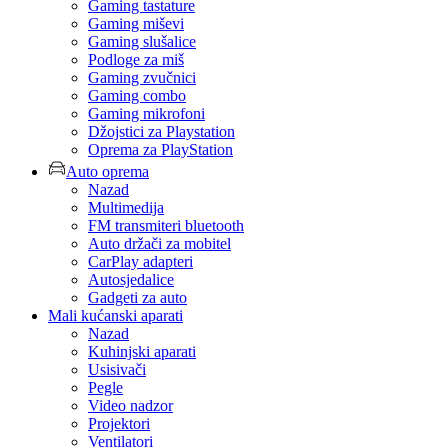
Gaming tastature
Gaming miševi
Gaming slušalice
Podloge za miš
Gaming zvučnici
Gaming combo
Gaming mikrofoni
Džojstici za Playstation
Oprema za PlayStation
Auto oprema
Nazad
Multimedija
FM transmiteri bluetooth
Auto držači za mobitel
CarPlay adapteri
Autosjedalice
Gadgeti za auto
Mali kućanski aparati
Nazad
Kuhinjski aparati
Usisivači
Pegle
Video nadzor
Projektori
Ventilatori