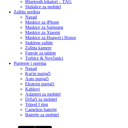
Bluetooth lokatori – TAG
Slušalice za mobitel
Zaštita uređaja
Nazad
Maskice za iPhone
Maskice za Samsung
Maskice za Xiaomi
Maskice za Huawei i Honor
Staklene zaštite
Zaštita kamere
Futrole za tablete
Torbice & Novčanici
Punjenje i oprema
Nazad
Kućni punjači
Auto punjači
Eksterni punjači
Kablovi
Adapteri za mobitel
Držači za mobitel
Tripod I ring
Camelion baterije
Baterije za mobitel