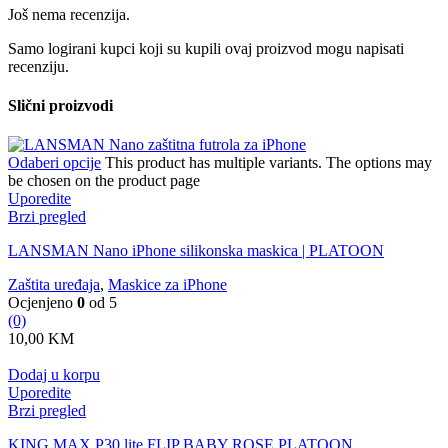
Još nema recenzija.
Samo logirani kupci koji su kupili ovaj proizvod mogu napisati
recenziju.
Slični proizvodi
Odaberi opcije
This product has multiple variants. The options may
be chosen on the product page
Uporedite
Brzi pregled
LANSMAN Nano iPhone silikonska maskica | PLATOON
Zaštita uređaja
,
Maskice za iPhone
Ocjenjeno
0
od 5
(0)
10,00
KM
Dodaj u korpu
Uporedite
Brzi pregled
KING MAX P30 lite FLIP BABY ROSE PLATOON