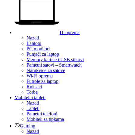
IT oprema
Nazad
Laptopi
PC monitori
Punjači za laptop
Memory kartice i USB stikovi
Pametni satovi – Smartwatch
Narukvice za satove
Wi-Fi oprema
Futrole za laptop
Ruksaci
Torbe
Mobiteli i tableti
Nazad
Tableti
Pametni telefoni
Mobiteli sa tipkama
Gaming
Nazad