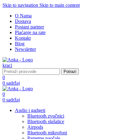
Skip to navigation
Skip to main content
O Nama
Dostava
Postani partner
Plaćanje na rate
Kontakt
Blog
Newsletter
Potrazi
0
0
sadržaj
0
0
sadržaj
Audio i gadgeti
Bluetooth zvučnici
Bluetooth slušalice
Airpods
Bluetooth mikrofoni
Pametne naočale