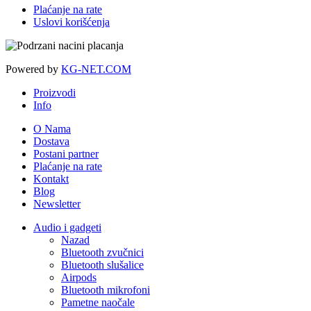
Plaćanje na rate
Uslovi korišćenja
Powered by
KG-NET.COM
Proizvodi
Info
O Nama
Dostava
Postani partner
Plaćanje na rate
Kontakt
Blog
Newsletter
Audio i gadgeti
Nazad
Bluetooth zvučnici
Bluetooth slušalice
Airpods
Bluetooth mikrofoni
Pametne naočale