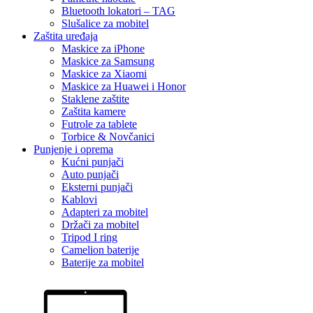
Bluetooth lokatori – TAG
Slušalice za mobitel
Zaštita uređaja
Maskice za iPhone
Maskice za Samsung
Maskice za Xiaomi
Maskice za Huawei i Honor
Staklene zaštite
Zaštita kamere
Futrole za tablete
Torbice & Novčanici
Punjenje i oprema
Kućni punjači
Auto punjači
Eksterni punjači
Kablovi
Adapteri za mobitel
Držači za mobitel
Tripod I ring
Camelion baterije
Baterije za mobitel