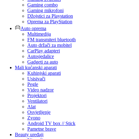
Gaming combo
Gaming mikrofoni
Džojstici za Playstation
Oprema za PlayStation
Auto oprema
Multimedija
FM transmiteri bluetooth
Auto držači za mobitel
CarPlay adapteri
Autosjedalice
Gadgeti za auto
Mali kućanski aparati
Kuhinjski aparati
Usisivači
Pegle
Video nadzor
Projektori
Ventilatori
Alat
Osvjetljenje
Zvono
Android TV box // Stick
Pametne brave
Beauty uređaji