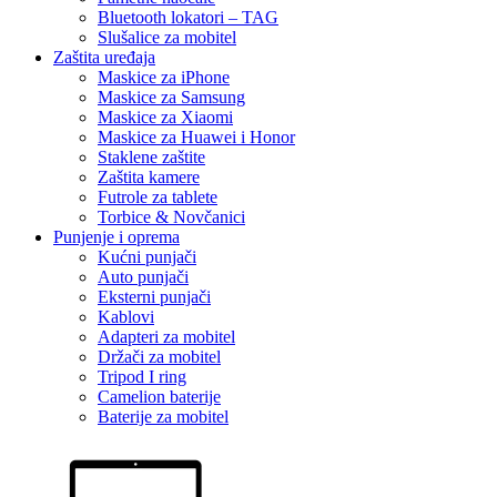
Bluetooth lokatori – TAG
Slušalice za mobitel
Zaštita uređaja
Maskice za iPhone
Maskice za Samsung
Maskice za Xiaomi
Maskice za Huawei i Honor
Staklene zaštite
Zaštita kamere
Futrole za tablete
Torbice & Novčanici
Punjenje i oprema
Kućni punjači
Auto punjači
Eksterni punjači
Kablovi
Adapteri za mobitel
Držači za mobitel
Tripod I ring
Camelion baterije
Baterije za mobitel