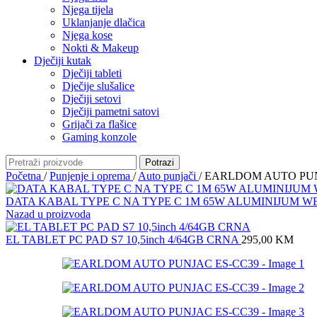
Njega tijela
Uklanjanje dlačica
Njega kose
Nokti & Makeup
Dječiji kutak
Dječiji tableti
Dječije slušalice
Dječiji setovi
Dječiji pametni satovi
Grijači za flašice
Gaming konzole
Potrazi
Početna
/
Punjenje i oprema
/
Auto punjači
/
EARLDOM AUTO PUN
DATA KABAL TYPE C NA TYPE C 1M 65W ALUMINIJUM 
Nazad u proizvoda
EL TABLET PC PAD S7 10,5inch 4/64GB CRNA
295,00
KM