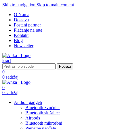
Skip to navigation
Skip to main content
O Nama
Dostava
Postani partner
Plaćanje na rate
Kontakt
Blog
Newsletter
Potrazi
0
0
sadržaj
0
0
sadržaj
Audio i gadgeti
Bluetooth zvučnici
Bluetooth slušalice
Airpods
Bluetooth mikrofoni
Pametne naočale