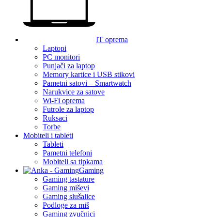
IT oprema
Laptopi
PC monitori
Punjači za laptop
Memory kartice i USB stikovi
Pametni satovi – Smartwatch
Narukvice za satove
Wi-Fi oprema
Futrole za laptop
Ruksaci
Torbe
Mobiteli i tableti
Tableti
Pametni telefoni
Mobiteli sa tipkama
Gaming
Gaming tastature
Gaming miševi
Gaming slušalice
Podloge za miš
Gaming zvučnici