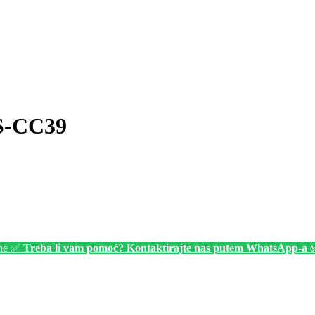
-CC39
ine ✅
Treba li vam pomoć? Kontaktirajte nas putem WhatsApp-a 