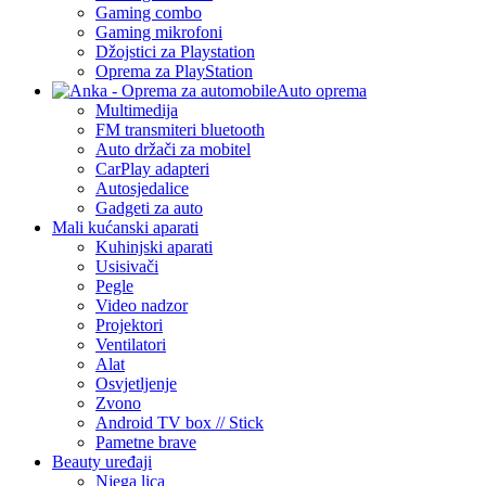
Gaming combo
Gaming mikrofoni
Džojstici za Playstation
Oprema za PlayStation
Auto oprema
Multimedija
FM transmiteri bluetooth
Auto držači za mobitel
CarPlay adapteri
Autosjedalice
Gadgeti za auto
Mali kućanski aparati
Kuhinjski aparati
Usisivači
Pegle
Video nadzor
Projektori
Ventilatori
Alat
Osvjetljenje
Zvono
Android TV box // Stick
Pametne brave
Beauty uređaji
Njega lica