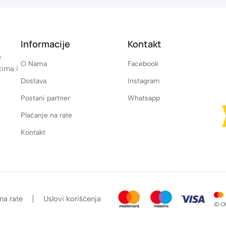
Informacije
Kontakt
a
O Nama
Facebook
cima i