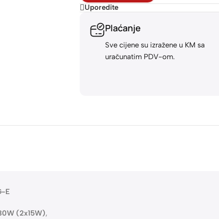
Uporedite
Plaćanje
Sve cijene su izražene u KM sa
uračunatim PDV-om.