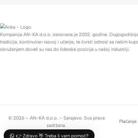
Gaming
Auto oprema
Kompanija AN-KA d.o.o. osnovana je 2002. godine. Dugogodišnj
👉 Zdravo 👋 Treba li vam pomoć?
tradicija, kontinuiran razvoj i učenje, te čvrsti odnosi sa našim kup