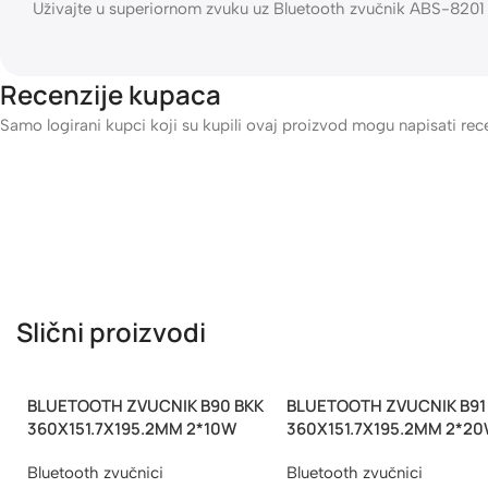
Bluetooth konekcija:
Stabilna i pouzdana – omogućava besprek
Dizajn:
Moderan i visok – lako se uklapa u različite prostore
Funkcionalnost:
Više opcija povezivanja – Bluetooth, AUX i 
Baterija:
Dugotrajna – omogućava produženo uživanje u muzic
Prednosti:
Bluetooth zvučnik
ABS-8201 SING-E
pruža snažan i kristalno
Njegov moderan i visok dizajn savršeno se uklapa u svaki pro
Dugotrajna baterija omogućava da uživate u omiljenoj muzici
Zašto izabrati Bluetooth zvučnik ABS-8201 SING-E?
Ovaj zvučnik je idealan izbor za sve koji traže kombinaciju sn
Sa ukupnom snagom od 30W, stabilnom Bluetooth vezom i fle
ABS-8201 SING-E
je savršen za svakodnevnu upotrebu – bilo d
Uživajte u superiornom zvuku uz Bluetooth zvučnik ABS-820
Recenzije kupaca
Samo logirani kupci koji su kupili ovaj proizvod mogu napisati rece