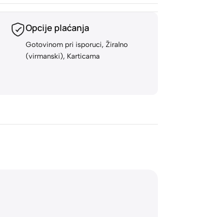
Opcije plaćanja
Rok isporuk
Gotovinom pri isporuci, Žiralno
24-48h (za robu
(virmanski), Karticama