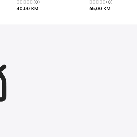
Još nema recenzija.
 BKK
BLUETOOTH ZVUCNIK G
EARLDOM BEZICNA A
0W
BT2301 10W
LAMPA A33 / YY-45
Bluetooth zvučnici
Bluetooth zvučnici
(0)
(0)
40,00
KM
65,00
KM