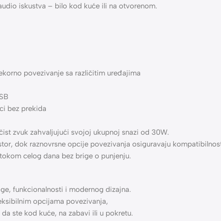
G-E
30W (2x15W)
,
audio iskustva – bilo kod kuće ili na otvorenom.