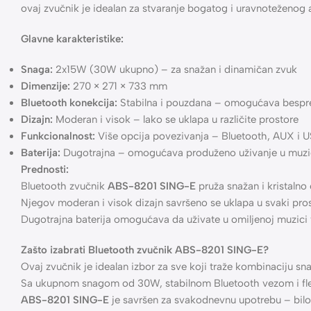
Opis
Doživite snažan zvuk sa Bluetooth zvučnikom ABS-8201 SIN
Sa dimenzijama od
270x271x733 mm
i ukupnom snagom od
ovaj zvučnik je idealan za stvaranje bogatog i uravnoteženog 
Glavne karakteristike:
Snaga:
2x15W (30W ukupno) – za snažan i dinamičan zvuk
Dimenzije:
270 × 271 × 733 mm