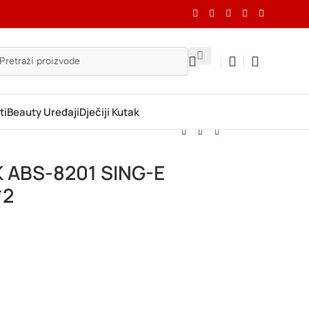
ti
Beauty Uređaji
Dječiji Kutak
 ABS-8201 SING-E
*2