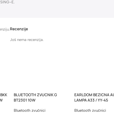
orno povezivanje sa različitim uređajima
USB
i bez prekida
 čist zvuk zahvaljujući svojoj ukupnoj snazi od 30W.
stor, dok raznovrsne opcije povezivanja osiguravaju kompatibilnos
 tokom celog dana bez brige o punjenju.
age, funkcionalnosti i modernog dizajna.
ksibilnim opcijama povezivanja,
a ste kod kuće, na zabavi ili u pokretu.
1 SING-E.
Recenzije
nziju.