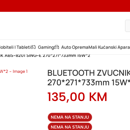
obiteli I Tableti
Gaming
Auto Oprema
Mali Kućanski Apara
 ABS-8201 SING-E 270*271*733mm 15W*2
BLUETOOTH ZVUCNIK
270*271*733mm 15W
135,00
KM
NEMA NA STANJU
NEMA NA STANJU