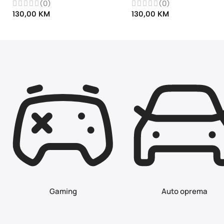
Slični proizvodi
BLUETOOTH ZVUCNIK B90 BKK
BLUETOOTH ZVUCNIK B91
360X151.7X195.2MM 2*10W
360X151.7X195.2MM 2*2
Bluetooth zvučnici
Bluetooth zvučnici
(0)
(0)
130,00
KM
130,00
KM