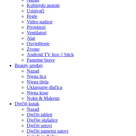
Kuhinjski aparati
Usisivači
Pegle
Video nadzor
Projektori
Ventilatori
Alat
Osvjetljenje
Zvono
Android TV box // Stick
Pametne brave
Beauty uređaji
Nazad
Njega lica
Njega tijela
Uklanjanje dlačica
Njega kose
Nokti & Makeup
Dječiji kutak
Nazad
Dječiji tableti
Dječije slušalice
Dječiji setovi
Dječiji pametni satovi