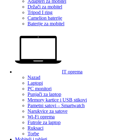
Adapteri za mobitel
Držači za mobitel
Tripod I ring
Camelion baterije
Baterije za mobitel
IT oprema
Nazad
Laptopi
PC monitori
Punjači za laptop
Memory kartice i USB stikovi
Pametni satovi – Smartwatch
Narukvice za satove
Wi-Fi oprema
Futrole za laptop
Ruksaci
Torbe
Mobiteli i tableti