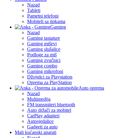
Nazad
Tableti
Pametni telefoni
Mobiteli sa tipkama
Gaming
Nazad
Gaming tastature
Gaming miševi
Gaming slušalice
Podloge za miš
Gaming zvučnici
Gaming combo
Gaming mikrofoni
Džojstici za Playstation
Oprema za PlayStation
Auto oprema
Nazad
Multimedija
FM transmiteri bluetooth
Auto držači za mobitel
CarPlay adapteri
Autosjedalice
Gadgeti za auto
Mali kućanski aparati
Nazad