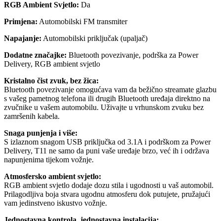
RGB Ambient Svjetlo:
Da
Primjena:
Automobilski FM transmiter
Napajanje:
Automobilski priključak (upaljač)
Dodatne značajke:
Bluetooth povezivanje, podrška za Power
Delivery, RGB ambient svjetlo
Kristalno čist zvuk, bez žica:
Bluetooth povezivanje omogućava vam da bežično streamate glazbu
s vašeg pametnog telefona ili drugih Bluetooth uređaja direktno na
zvučnike u vašem automobilu. Uživajte u vrhunskom zvuku bez
zamršenih kabela.
Snaga punjenja i više:
S izlaznom snagom USB priključka od 3.1A i podrškom za Power
Delivery, T11 ne samo da puni vaše uređaje brzo, već ih i održava
napunjenima tijekom vožnje.
Atmosfersko ambient svjetlo:
RGB ambient svjetlo dodaje dozu stila i ugodnosti u vaš automobil.
Prilagodljiva boja stvara ugodnu atmosferu dok putujete, pružajući
vam jedinstveno iskustvo vožnje.
Jednostavna kontrola, jednostavna instalacija: