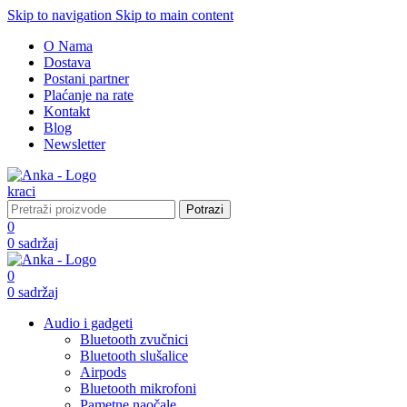
Skip to navigation
Skip to main content
O Nama
Dostava
Postani partner
Plaćanje na rate
Kontakt
Blog
Newsletter
Potrazi
0
0
sadržaj
0
0
sadržaj
Audio i gadgeti
Bluetooth zvučnici
Bluetooth slušalice
Airpods
Bluetooth mikrofoni
Pametne naočale