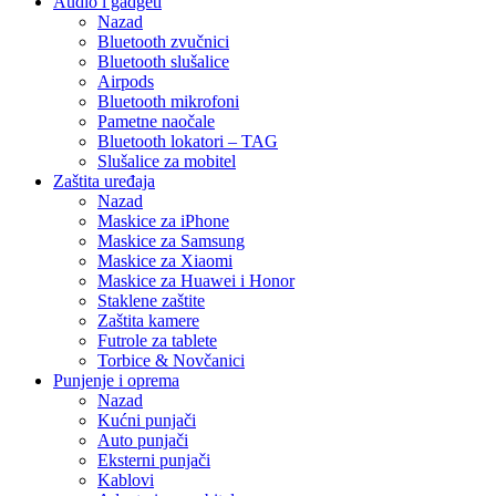
Audio i gadgeti
Nazad
Bluetooth zvučnici
Bluetooth slušalice
Airpods
Bluetooth mikrofoni
Pametne naočale
Bluetooth lokatori – TAG
Slušalice za mobitel
Zaštita uređaja
Nazad
Maskice za iPhone
Maskice za Samsung
Maskice za Xiaomi
Maskice za Huawei i Honor
Staklene zaštite
Zaštita kamere
Futrole za tablete
Torbice & Novčanici
Punjenje i oprema
Nazad
Kućni punjači
Auto punjači
Eksterni punjači
Kablovi