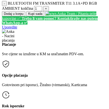
BLUETOOTH FM TRANSMITER T11 3.1A+PD RGB
-
AMBIENT količina
+
Anka Team / Pitanja prije
Dodaj u korpu
Kupi sada
kupovine ✅
Treba li vam pomoć? Kontaktirajte nas putem
WhatsApp-a ✅
Uporedite
Plaćanje
Sve cijene su izražene u KM sa uračunatim PDV-om.
Opcije plaćanja
Gotovinom pri isporuci, Žiralno (virmanski), Karticama
Rok isporuke