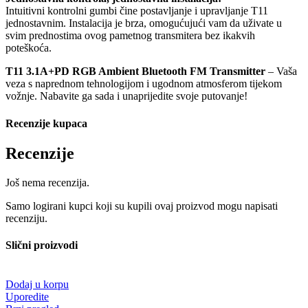
Intuitivni kontrolni gumbi čine postavljanje i upravljanje T11
jednostavnim. Instalacija je brza, omogućujući vam da uživate u
svim prednostima ovog pametnog transmitera bez ikakvih
poteškoća.
T11 3.1A+PD RGB Ambient Bluetooth FM Transmitter
– Vaša
veza s naprednom tehnologijom i ugodnom atmosferom tijekom
vožnje. Nabavite ga sada i unaprijedite svoje putovanje!
Recenzije kupaca
Recenzije
Još nema recenzija.
Samo logirani kupci koji su kupili ovaj proizvod mogu napisati
recenziju.
Slični proizvodi
Dodaj u korpu
Uporedite