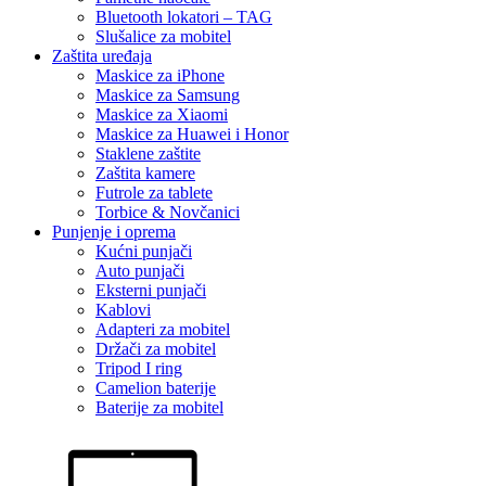
Bluetooth lokatori – TAG
Slušalice za mobitel
Zaštita uređaja
Maskice za iPhone
Maskice za Samsung
Maskice za Xiaomi
Maskice za Huawei i Honor
Staklene zaštite
Zaštita kamere
Futrole za tablete
Torbice & Novčanici
Punjenje i oprema
Kućni punjači
Auto punjači
Eksterni punjači
Kablovi
Adapteri za mobitel
Držači za mobitel
Tripod I ring
Camelion baterije
Baterije za mobitel