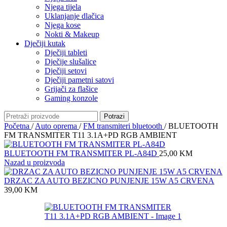
Njega tijela
Uklanjanje dlačica
Njega kose
Nokti & Makeup
Dječiji kutak
Dječiji tableti
Dječije slušalice
Dječiji setovi
Dječiji pametni satovi
Grijači za flašice
Gaming konzole
Potrazi
Početna
/
Auto oprema
/
FM transmiteri bluetooth
/
BLUETOOTH
FM TRANSMITER T11 3.1A+PD RGB AMBIENT
BLUETOOTH FM TRANSMITER PL-A84D
25,00
KM
Nazad u proizvoda
DRZAC ZA AUTO BEZICNO PUNJENJE 15W A5 CRVENA
39,00
KM