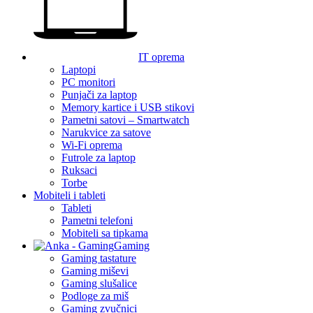
IT oprema
Laptopi
PC monitori
Punjači za laptop
Memory kartice i USB stikovi
Pametni satovi – Smartwatch
Narukvice za satove
Wi-Fi oprema
Futrole za laptop
Ruksaci
Torbe
Mobiteli i tableti
Tableti
Pametni telefoni
Mobiteli sa tipkama
Gaming
Gaming tastature
Gaming miševi
Gaming slušalice
Podloge za miš
Gaming zvučnici