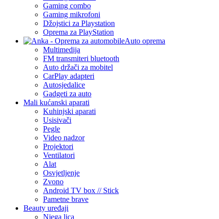
Gaming combo
Gaming mikrofoni
Džojstici za Playstation
Oprema za PlayStation
Auto oprema
Multimedija
FM transmiteri bluetooth
Auto držači za mobitel
CarPlay adapteri
Autosjedalice
Gadgeti za auto
Mali kućanski aparati
Kuhinjski aparati
Usisivači
Pegle
Video nadzor
Projektori
Ventilatori
Alat
Osvjetljenje
Zvono
Android TV box // Stick
Pametne brave
Beauty uređaji
Njega lica