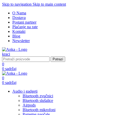
Skip to navigation
Skip to main content
O Nama
Dostava
Postani partner
Plaćanje na rate
Kontakt
Blog
Newsletter
Potrazi
0
0
sadržaj
0
0
sadržaj
Audio i gadgeti
Bluetooth zvučnici
Bluetooth slušalice
Airpods
Bluetooth mikrofoni
Pametne naočale