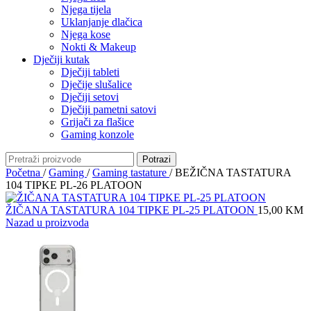
Njega tijela
Uklanjanje dlačica
Njega kose
Nokti & Makeup
Dječiji kutak
Dječiji tableti
Dječije slušalice
Dječiji setovi
Dječiji pametni satovi
Grijači za flašice
Gaming konzole
Potrazi
Početna
/
Gaming
/
Gaming tastature
/
BEŽIČNA TASTATURA
104 TIPKE PL-26 PLATOON
ŽIČANA TASTATURA 104 TIPKE PL-25 PLATOON
15,00
KM
Nazad u proizvoda