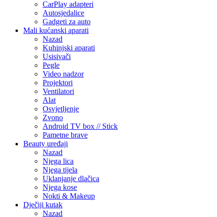
CarPlay adapteri
Autosjedalice
Gadgeti za auto
Mali kućanski aparati
Nazad
Kuhinjski aparati
Usisivači
Pegle
Video nadzor
Projektori
Ventilatori
Alat
Osvjetljenje
Zvono
Android TV box // Stick
Pametne brave
Beauty uređaji
Nazad
Njega lica
Njega tijela
Uklanjanje dlačica
Njega kose
Nokti & Makeup
Dječiji kutak
Nazad