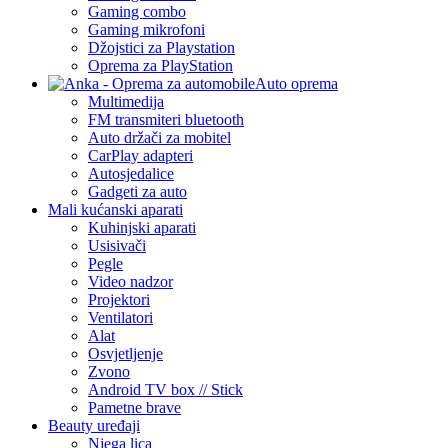
Gaming combo
Gaming mikrofoni
Džojstici za Playstation
Oprema za PlayStation
Auto oprema
Multimedija
FM transmiteri bluetooth
Auto držači za mobitel
CarPlay adapteri
Autosjedalice
Gadgeti za auto
Mali kućanski aparati
Kuhinjski aparati
Usisivači
Pegle
Video nadzor
Projektori
Ventilatori
Alat
Osvjetljenje
Zvono
Android TV box // Stick
Pametne brave
Beauty uređaji
Njega lica