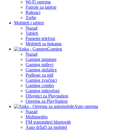
Wi-Fi oprema
Futrole za laptop
Ruksaci
Torbe
Mobiteli i tableti
Nazad
Tableti
Pametni telefoni
Mobiteli sa tipkama
Gaming
Nazad
Gaming tastature
Gaming miševi
Gaming slušalice
Podloge za miš
Gaming zvučnici
Gaming combo
Gaming mikrofoni
Džojstici za Playstation
Oprema za PlayStation
Auto oprema
Nazad
Multimedija
FM transmiteri bluetooth
Auto držači za mobitel