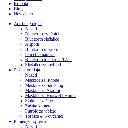
Kontakt
Blog
Newsletter
Audio i gadgeti
Nazad
Bluetooth zvučnici
Bluetooth slušalice
Airpods
Bluetooth mikrofoni
Pametne naočale
Bluetooth lokatori – TAG
Slušalice za mobitel
Zaštita uređaja
Nazad
Maskice za iPhone
Maskice za Samsung
Maskice za Xiaomi
Maskice za Huawei i Honor
Staklene zaštite
Zaštita kamere
Futrole za tablete
Torbice & Novčanici
Punjenje i oprema
Nazad