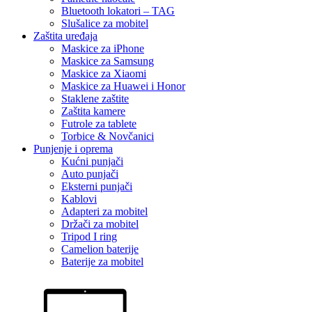
Bluetooth lokatori – TAG
Slušalice za mobitel
Zaštita uređaja
Maskice za iPhone
Maskice za Samsung
Maskice za Xiaomi
Maskice za Huawei i Honor
Staklene zaštite
Zaštita kamere
Futrole za tablete
Torbice & Novčanici
Punjenje i oprema
Kućni punjači
Auto punjači
Eksterni punjači
Kablovi
Adapteri za mobitel
Držači za mobitel
Tripod I ring
Camelion baterije
Baterije za mobitel