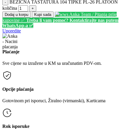
BEŽIČNA TASTATURA 104 TIPKE PL-26 PLATOON
-
količina
+
Anka Team / Pitanja prije
Dodaj u korpu
Kupi sada
kupovine ✅
Treba li vam pomoć? Kontaktirajte nas putem
WhatsApp-a ✅
Uporedite
Plaćanje
Sve cijene su izražene u KM sa uračunatim PDV-om.
Opcije plaćanja
Gotovinom pri isporuci, Žiralno (virmanski), Karticama
Rok isporuke