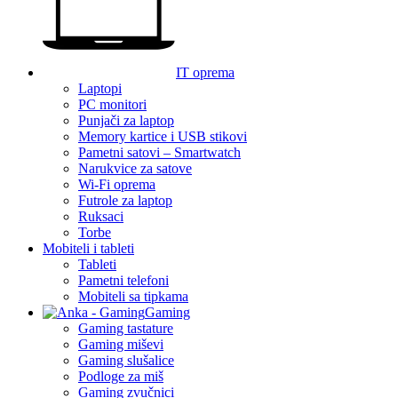
IT oprema
Laptopi
PC monitori
Punjači za laptop
Memory kartice i USB stikovi
Pametni satovi – Smartwatch
Narukvice za satove
Wi-Fi oprema
Futrole za laptop
Ruksaci
Torbe
Mobiteli i tableti
Tableti
Pametni telefoni
Mobiteli sa tipkama
Gaming
Gaming tastature
Gaming miševi
Gaming slušalice
Podloge za miš
Gaming zvučnici