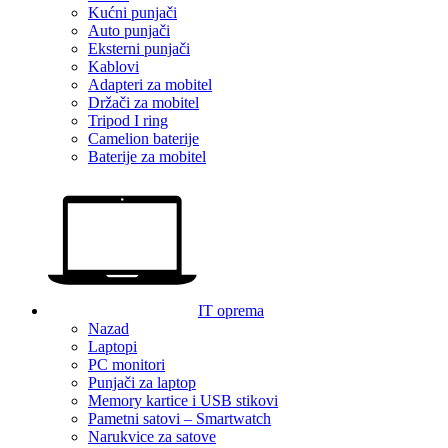
Kućni punjači
Auto punjači
Eksterni punjači
Kablovi
Adapteri za mobitel
Držači za mobitel
Tripod I ring
Camelion baterije
Baterije za mobitel
IT oprema
Nazad
Laptopi
PC monitori
Punjači za laptop
Memory kartice i USB stikovi
Pametni satovi – Smartwatch
Narukvice za satove