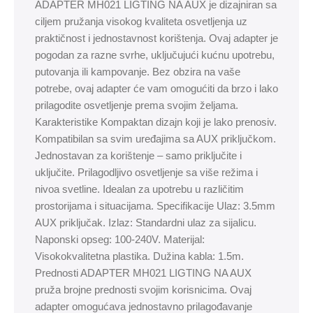
ADAPTER MH021 LIGTING NA AUX je dizajniran sa
ciljem pružanja visokog kvaliteta osvetljenja uz
praktičnost i jednostavnost korištenja. Ovaj adapter je
pogodan za razne svrhe, uključujući kućnu upotrebu,
putovanja ili kampovanje. Bez obzira na vaše
potrebe, ovaj adapter će vam omogućiti da brzo i lako
prilagodite osvetljenje prema svojim željama.
Karakteristike Kompaktan dizajn koji je lako prenosiv.
Kompatibilan sa svim uređajima sa AUX priključkom.
Jednostavan za korištenje – samo priključite i
uključite. Prilagodljivo osvetljenje sa više režima i
nivoa svetline. Idealan za upotrebu u različitim
prostorijama i situacijama. Specifikacije Ulaz: 3.5mm
AUX priključak. Izlaz: Standardni ulaz za sijalicu.
Naponski opseg: 100-240V. Materijal:
Visokokvalitetna plastika. Dužina kabla: 1.5m.
Prednosti ADAPTER MH021 LIGTING NA AUX
pruža brojne prednosti svojim korisnicima. Ovaj
adapter omogućava jednostavno prilagođavanje