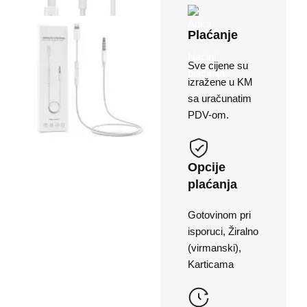
Plaćanje
Sve cijene su
izražene u KM
sa uračunatim
PDV-om.
Opcije
plaćanja
Gotovinom pri
isporuci, Žiralno
(virmanski),
Karticama