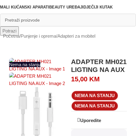
MALI KUĆANSKI APARATI
BEAUTY UREĐAJI
DJEČIJI KUTAK
Potrazi
Početna
/
Punjenje i oprema
/
Adapteri za mobitel
ADAPTER MH021
Nema na stanju
LIGTING NA AUX
15,00
KM
NEMA NA STANJU
NEMA NA STANJU
Uporedite