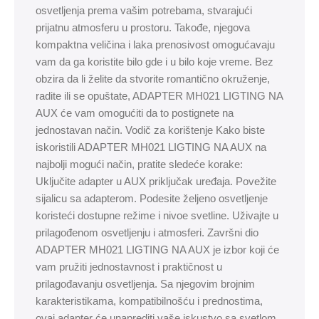
osvetljenja prema vašim potrebama, stvarajući
prijatnu atmosferu u prostoru. Takođe, njegova
kompaktna veličina i laka prenosivost omogućavaju
vam da ga koristite bilo gde i u bilo koje vreme. Bez
obzira da li želite da stvorite romantično okruženje,
radite ili se opuštate, ADAPTER MH021 LIGTING NA
AUX će vam omogućiti da to postignete na
jednostavan način. Vodič za korištenje Kako biste
iskoristili ADAPTER MH021 LIGTING NA AUX na
najbolji mogući način, pratite sledeće korake:
Uključite adapter u AUX priključak uređaja. Povežite
sijalicu sa adapterom. Podesite željeno osvetljenje
koristeći dostupne režime i nivoe svetline. Uživajte u
prilagođenom osvetljenju i atmosferi. Završni dio
ADAPTER MH021 LIGTING NA AUX je izbor koji će
vam pružiti jednostavnost i praktičnost u
prilagođavanju osvetljenja. Sa njegovim brojnim
karakteristikama, kompatibilnošću i prednostima,
ovaj adapter će unaprediti vaše iskustvo sa svetlom.