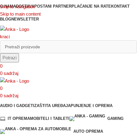
Skip to navigation
O NAMA
DOSTAVA
POSTANI PARTNER
PLAĆANJE NA RATE
KONTAKT
Skip to main content
BLOG
NEWSLETTER
Potrazi
0
0
sadržaj
0
0
sadržaj
AUDIO I GADGETI
ZAŠTITA UREĐAJA
PUNJENJE I OPREMA
IT OPREMA
MOBITELI I TABLETI
GAMING
AUTO OPREMA