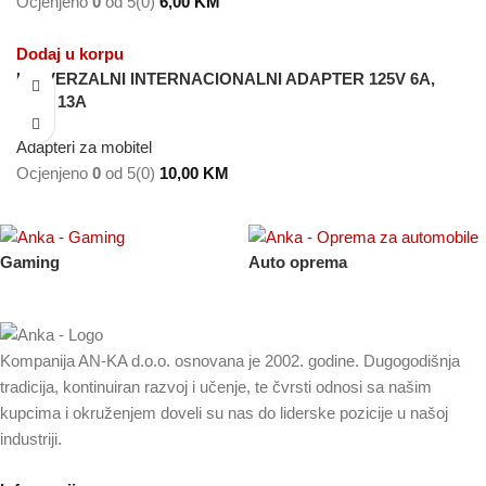
Ocjenjeno
0
od 5
(0)
6,00
KM
Dodaj u korpu
UNIVERZALNI INTERNACIONALNI ADAPTER 125V 6A,
250V 13A
Adapteri za mobitel
Ocjenjeno
0
od 5
(0)
10,00
KM
Gaming
Auto oprema
Kompanija AN-KA d.o.o. osnovana je 2002. godine. Dugogodišnja
tradicija, kontinuiran razvoj i učenje, te čvrsti odnosi sa našim
kupcima i okruženjem doveli su nas do liderske pozicije u našoj
industriji.