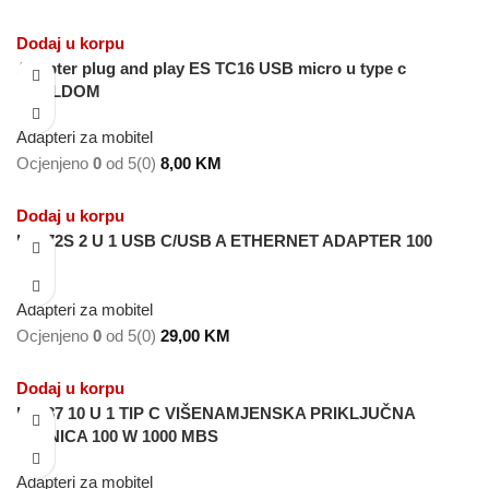
Dodaj u korpu
Adapter plug and play ES TC16 USB micro u type c
EARLDOM
Adapteri za mobitel
Ocjenjeno
0
od 5
(0)
8,00
KM
Dodaj u korpu
HC-72S 2 U 1 USB C/USB A ETHERNET ADAPTER 100
MBS
Adapteri za mobitel
Ocjenjeno
0
od 5
(0)
29,00
KM
Dodaj u korpu
HC-87 10 U 1 TIP C VIŠENAMJENSKA PRIKLJUČNA
STANICA 100 W 1000 MBS
Adapteri za mobitel