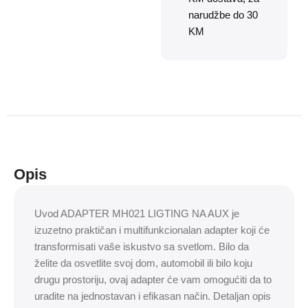
narudžbe do 30
KM
Opis
Uvod ADAPTER MH021 LIGTING NA AUX je
izuzetno praktičan i multifunkcionalan adapter koji će
transformisati vaše iskustvo sa svetlom. Bilo da
želite da osvetlite svoj dom, automobil ili bilo koju
drugu prostoriju, ovaj adapter će vam omogućiti da to
uradite na jednostavan i efikasan način. Detaljan opis