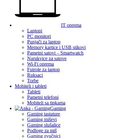
IT oprema
Laptopi
PC monitori
Punjači za laptop
Memory kartice i USB stikovi
Pametni satovi – Smartwatch
Narukvice za satove
Wi-Fi oprema
Futrole za laptop
Ruksaci
Torbe
Mobiteli i tableti
Tableti
Pametni telefoni
Mobiteli sa tipkama
Gaming
Gaming tastature
Gaming miševi
Gaming slušalice
Podloge za miš
Gaming zvučnici