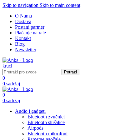
Skip to navigation
Skip to main content
O Nama
Dostava
Postani partner
Plaćanje na rate
Kontakt
Blog
Newsletter
Potrazi
0
0
sadržaj
0
0
sadržaj
Audio i gadgeti
Bluetooth zvučnici
Bluetooth slušalice
Airpods
Bluetooth mikrofoni
Pametne naočale