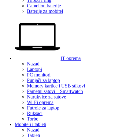
Tripod I ring
Camelion baterije
Baterije za mobitel
IT oprema
Nazad
Laptopi
PC monitori
Punjači za laptop
Memory kartice i USB stikovi
Pametni satovi – Smartwatch
Narukvice za satove
Wi-Fi oprema
Futrole za laptop
Ruksaci
Torbe
Mobiteli i tableti
Nazad
Tableti