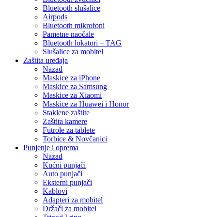
Bluetooth slušalice
Airpods
Bluetooth mikrofoni
Pametne naočale
Bluetooth lokatori – TAG
Slušalice za mobitel
Zaštita uređaja
Nazad
Maskice za iPhone
Maskice za Samsung
Maskice za Xiaomi
Maskice za Huawei i Honor
Staklene zaštite
Zaštita kamere
Futrole za tablete
Torbice & Novčanici
Punjenje i oprema
Nazad
Kućni punjači
Auto punjači
Eksterni punjači
Kablovi
Adapteri za mobitel
Držači za mobitel