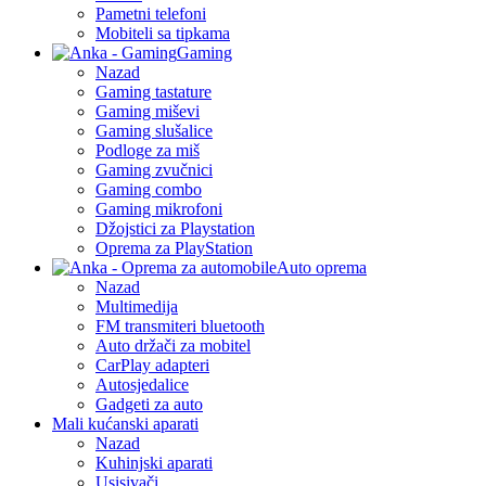
Pametni telefoni
Mobiteli sa tipkama
Gaming
Nazad
Gaming tastature
Gaming miševi
Gaming slušalice
Podloge za miš
Gaming zvučnici
Gaming combo
Gaming mikrofoni
Džojstici za Playstation
Oprema za PlayStation
Auto oprema
Nazad
Multimedija
FM transmiteri bluetooth
Auto držači za mobitel
CarPlay adapteri
Autosjedalice
Gadgeti za auto
Mali kućanski aparati
Nazad
Kuhinjski aparati
Usisivači