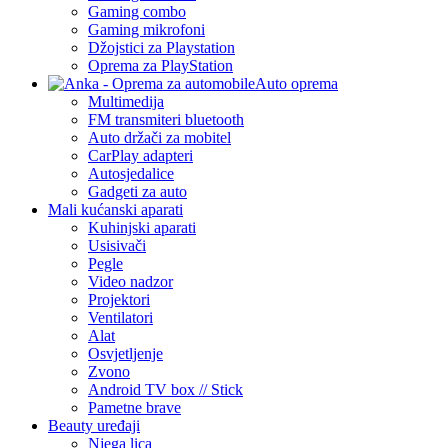
Gaming combo
Gaming mikrofoni
Džojstici za Playstation
Oprema za PlayStation
Auto oprema
Multimedija
FM transmiteri bluetooth
Auto držači za mobitel
CarPlay adapteri
Autosjedalice
Gadgeti za auto
Mali kućanski aparati
Kuhinjski aparati
Usisivači
Pegle
Video nadzor
Projektori
Ventilatori
Alat
Osvjetljenje
Zvono
Android TV box // Stick
Pametne brave
Beauty uređaji
Njega lica