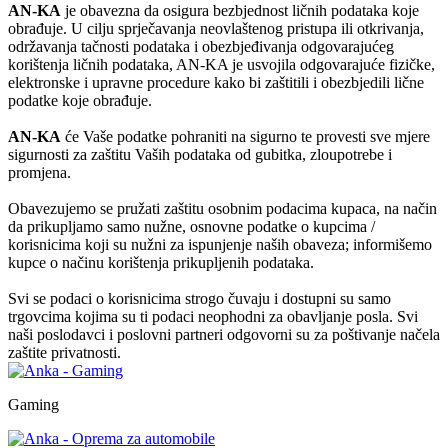
AN-KA
je obavezna da osigura bezbjednost ličnih podataka koje
obrađuje. U cilju sprječavanja neovlaštenog pristupa ili otkrivanja,
održavanja tačnosti podataka i obezbjeđivanja odgovarajućeg
korištenja ličnih podataka, AN-KA je usvojila odgovarajuće fizičke,
elektronske i upravne procedure kako bi zaštitili i obezbjedili lične
podatke koje obrađuje.
AN-KA
će Vaše podatke pohraniti na sigurno te provesti sve mjere
sigurnosti za zaštitu Vaših podataka od gubitka, zloupotrebe i
promjena.
Obavezujemo se pružati zaštitu osobnim podacima kupaca, na način
da prikupljamo samo nužne, osnovne podatke o kupcima /
korisnicima koji su nužni za ispunjenje naših obaveza; informišemo
kupce o načinu korištenja prikupljenih podataka.
Svi se podaci o korisnicima strogo čuvaju i dostupni su samo
trgovcima kojima su ti podaci neophodni za obavljanje posla. Svi
naši poslodavci i poslovni partneri odgovorni su za poštivanje načela
zaštite privatnosti.
Gaming