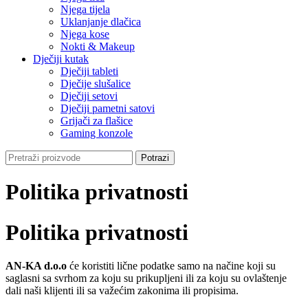
Njega tijela
Uklanjanje dlačica
Njega kose
Nokti & Makeup
Dječiji kutak
Dječiji tableti
Dječije slušalice
Dječiji setovi
Dječiji pametni satovi
Grijači za flašice
Gaming konzole
Potrazi
Politika privatnosti
Politika privatnosti
AN-KA d.o.o
će koristiti lične podatke samo na načine koji su
saglasni sa svrhom za koju su prikupljeni ili za koju su ovlaštenje
dali naši klijenti ili sa važećim zakonima ili propisima.