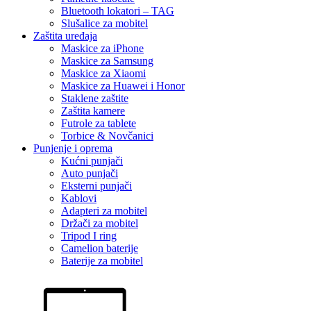
Bluetooth lokatori – TAG
Slušalice za mobitel
Zaštita uređaja
Maskice za iPhone
Maskice za Samsung
Maskice za Xiaomi
Maskice za Huawei i Honor
Staklene zaštite
Zaštita kamere
Futrole za tablete
Torbice & Novčanici
Punjenje i oprema
Kućni punjači
Auto punjači
Eksterni punjači
Kablovi
Adapteri za mobitel
Držači za mobitel
Tripod I ring
Camelion baterije
Baterije za mobitel