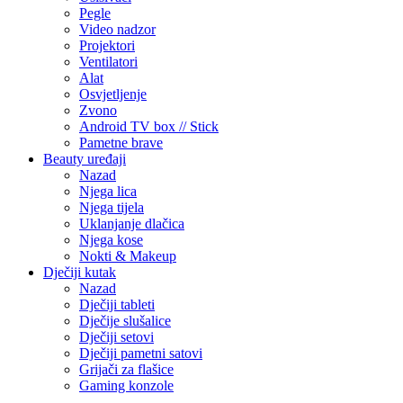
Pegle
Video nadzor
Projektori
Ventilatori
Alat
Osvjetljenje
Zvono
Android TV box // Stick
Pametne brave
Beauty uređaji
Nazad
Njega lica
Njega tijela
Uklanjanje dlačica
Njega kose
Nokti & Makeup
Dječiji kutak
Nazad
Dječiji tableti
Dječije slušalice
Dječiji setovi
Dječiji pametni satovi
Grijači za flašice
Gaming konzole