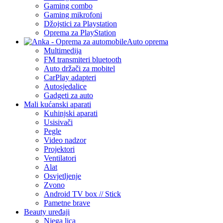
Gaming combo
Gaming mikrofoni
Džojstici za Playstation
Oprema za PlayStation
Auto oprema
Multimedija
FM transmiteri bluetooth
Auto držači za mobitel
CarPlay adapteri
Autosjedalice
Gadgeti za auto
Mali kućanski aparati
Kuhinjski aparati
Usisivači
Pegle
Video nadzor
Projektori
Ventilatori
Alat
Osvjetljenje
Zvono
Android TV box // Stick
Pametne brave
Beauty uređaji
Njega lica