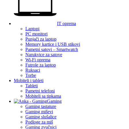
IT oprema
Laptopi
PC monitori
Punjači za laptop
Memory kartice i USB stikovi
Pametni satovi – Smartwatch
Narukvice za satove
Wi-Fi oprema
Futrole za laptop
Ruksaci
Torbe
Mobiteli i tableti
Tableti
Pametni telefoni
Mobiteli sa tipkama
Gaming
Gaming tastature
Gaming miševi
Gaming slušalice
Podloge za miš
Gaming zvučnici