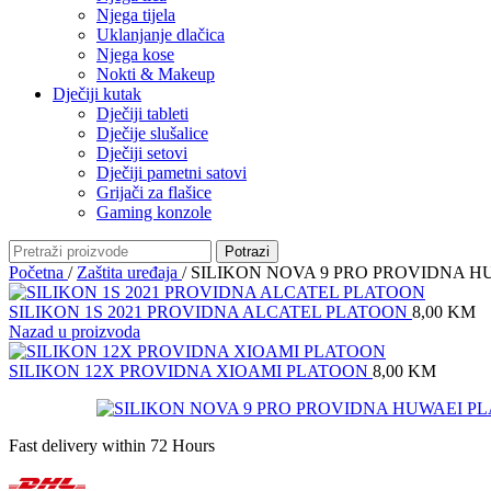
Njega tijela
Uklanjanje dlačica
Njega kose
Nokti & Makeup
Dječiji kutak
Dječiji tableti
Dječije slušalice
Dječiji setovi
Dječiji pametni satovi
Grijači za flašice
Gaming konzole
Potrazi
Početna
/
Zaštita uređaja
/
SILIKON NOVA 9 PRO PROVIDNA 
SILIKON 1S 2021 PROVIDNA ALCATEL PLATOON
8,00
KM
Nazad u proizvoda
SILIKON 12X PROVIDNA XIOAMI PLATOON
8,00
KM
Fast delivery within 72 Hours