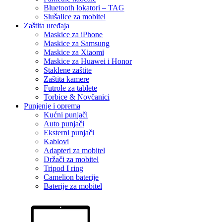
Bluetooth lokatori – TAG
Slušalice za mobitel
Zaštita uređaja
Maskice za iPhone
Maskice za Samsung
Maskice za Xiaomi
Maskice za Huawei i Honor
Staklene zaštite
Zaštita kamere
Futrole za tablete
Torbice & Novčanici
Punjenje i oprema
Kućni punjači
Auto punjači
Eksterni punjači
Kablovi
Adapteri za mobitel
Držači za mobitel
Tripod I ring
Camelion baterije
Baterije za mobitel