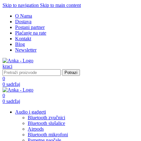
Skip to navigation
Skip to main content
O Nama
Dostava
Postani partner
Plaćanje na rate
Kontakt
Blog
Newsletter
Potrazi
0
0
sadržaj
0
0
sadržaj
Audio i gadgeti
Bluetooth zvučnici
Bluetooth slušalice
Airpods
Bluetooth mikrofoni
Pametne naočale