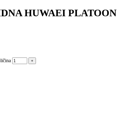
VIDNA HUWAEI PLATOON
čina
+