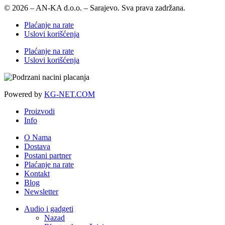
© 2026 – AN-KA d.o.o. – Sarajevo. Sva prava zadržana.
Plaćanje na rate
Uslovi korišćenja
Plaćanje na rate
Uslovi korišćenja
Powered by
KG-NET.COM
Proizvodi
Info
O Nama
Dostava
Postani partner
Plaćanje na rate
Kontakt
Blog
Newsletter
Audio i gadgeti
Nazad