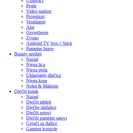
Usisivači
Pegle
Video nadzor
Projektori
Ventilatori
Alat
Osvjetljenje
Zvono
Android TV box // Stick
Pametne brave
Beauty uređaji
Nazad
Njega lica
Njega tijela
Uklanjanje dlačica
Njega kose
Nokti & Makeup
Dječiji kutak
Nazad
Dječiji tableti
Dječije slušalice
Dječiji setovi
Dječiji pametni satovi
Grijači za flašice
Gaming konzole