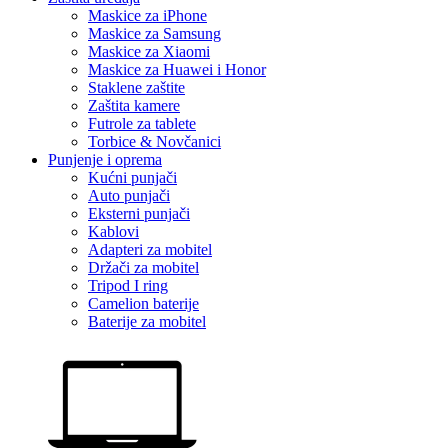
Maskice za iPhone
Maskice za Samsung
Maskice za Xiaomi
Maskice za Huawei i Honor
Staklene zaštite
Zaštita kamere
Futrole za tablete
Torbice & Novčanici
Punjenje i oprema
Kućni punjači
Auto punjači
Eksterni punjači
Kablovi
Adapteri za mobitel
Držači za mobitel
Tripod I ring
Camelion baterije
Baterije za mobitel