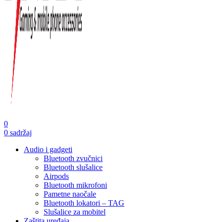
0
0
sadržaj
Audio i gadgeti
Bluetooth zvučnici
Bluetooth slušalice
Airpods
Bluetooth mikrofoni
Pametne naočale
Bluetooth lokatori – TAG
Slušalice za mobitel
Zaštita uređaja