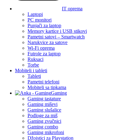
IT oprema
Laptopi
PC monitori
Punjači za laptop
Memory kartice i USB stikovi
Pametni satovi – Smartwatch
Narukvice za satove
Wi-Fi oprema
Futrole za laptop
Ruksaci
Torbe
Mobiteli i tableti
Tableti
Pametni telefoni
Mobiteli sa tipkama
Gaming
Gaming tastature
Gaming miševi
Gaming slušalice
Podloge za miš
Gaming zvučnici
Gaming combo
Gaming mikrofoni
Džojstici za Playstation