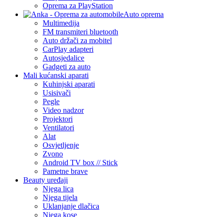
Oprema za PlayStation
Auto oprema
Multimedija
FM transmiteri bluetooth
Auto držači za mobitel
CarPlay adapteri
Autosjedalice
Gadgeti za auto
Mali kućanski aparati
Kuhinjski aparati
Usisivači
Pegle
Video nadzor
Projektori
Ventilatori
Alat
Osvjetljenje
Zvono
Android TV box // Stick
Pametne brave
Beauty uređaji
Njega lica
Njega tijela
Uklanjanje dlačica
Njega kose