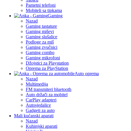
Pametni telefoni
Mobiteli sa tipkama
Gaming
Nazad
Gaming tastature
Gaming miševi
Gaming slušalice
Podloge za miš
Gaming zvučnici
Gaming combo
Gaming mikrofoni
Džojstici za Playstation
Oprema za PlayStation
Auto oprema
Nazad
Multimedija
FM transmiteri bluetooth
Auto držači za mobitel
CarPlay adapteri
Autosjedalice
Gadgeti za auto
Mali kućanski aparati
Nazad
Kuhinjski aparati