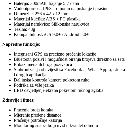
Baterija: 300mAh, trajanje 5-7 dana
Vodootpornost: IP68 – otporan na prskanje i prašinu
Dimenzije: 256 x 42 x 12 mm
Materijal kućišta: ABS + PC plastika
Materijal narukvice: Silikonska narukvica
Težina: 43g
Kompatibilnost: iOS 9.0+ / Android 5.0+
Napredne funkcije:
Integrisani GPS za precizno praćenje lokacije
Bluetooth pozivi i mogućnost biranja brojeva direktno sa sata
Prikaz imena ili broja pozivaoca
Sinhronizacija obavijesti sa Facebook-a, WhatsApp-a, Line-a
i drugih aplikacija
Daljinska kontrola kamere pokretom ruke
Podrška za više jezika
LED osvjetljenje ekrana pokretom ručnog zgloba
Zdravlje i fitnes:
Praćenje broja koraka
Mjerenje pređene distance
Praćenje potrošnje kalorija
Monitoring sna za bolji uvid u kvalitet odmora