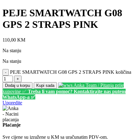
PEJE SMARTWATCH G08
GPS 2 STRAPS PINK
110,00
KM
Na stanju
Na stanju
PEJE SMARTWATCH G08 GPS 2 STRAPS PINK količina
-
+
Anka Team / Pitanja prije
Dodaj u korpu
Kupi sada
kupovine ✅
Treba li vam pomoć? Kontaktirajte nas putem
WhatsApp-a ✅
Uporedite
Plaćanje
Sve cijene su izražene u KM sa uračunatim PDV-om.