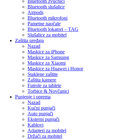
Bluetooth zvučnici
Bluetooth slušalice
Airpods
Bluetooth mikrofoni
Pametne naočale
Bluetooth lokatori – TAG
Slušalice za mobitel
Zaštita uređaja
Nazad
Maskice za iPhone
Maskice za Samsung
Maskice za Xiaomi
Maskice za Huawei i Honor
Staklene zaštite
Zaštita kamere
Futrole za tablete
Torbice & Novčanici
Punjenje i oprema
Nazad
Kućni punjači
Auto punjači
Eksterni punjači
Kablovi
Adapteri za mobitel
Držači za mobitel