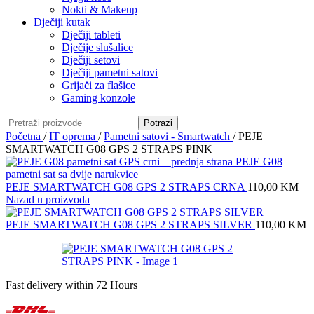
Nokti & Makeup
Dječiji kutak
Dječiji tableti
Dječije slušalice
Dječiji setovi
Dječiji pametni satovi
Grijači za flašice
Gaming konzole
Potrazi
Početna
/
IT oprema
/
Pametni satovi - Smartwatch
/
PEJE
SMARTWATCH G08 GPS 2 STRAPS PINK
PEJE SMARTWATCH G08 GPS 2 STRAPS CRNA
110,00
KM
Nazad u proizvoda
PEJE SMARTWATCH G08 GPS 2 STRAPS SILVER
110,00
KM
Fast delivery within 72 Hours