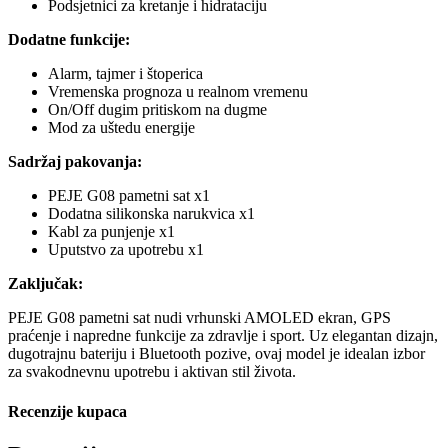
Podsjetnici za kretanje i hidrataciju
Dodatne funkcije:
Alarm, tajmer i štoperica
Vremenska prognoza u realnom vremenu
On/Off dugim pritiskom na dugme
Mod za uštedu energije
Sadržaj pakovanja:
PEJE G08 pametni sat x1
Dodatna silikonska narukvica x1
Kabl za punjenje x1
Uputstvo za upotrebu x1
Zaključak:
PEJE G08 pametni sat nudi vrhunski AMOLED ekran, GPS
praćenje i napredne funkcije za zdravlje i sport. Uz elegantan dizajn,
dugotrajnu bateriju i Bluetooth pozive, ovaj model je idealan izbor
za svakodnevnu upotrebu i aktivan stil života.
Recenzije kupaca