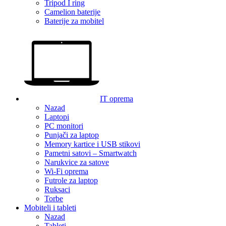
Tripod I ring
Camelion baterije
Baterije za mobitel
IT oprema
Nazad
Laptopi
PC monitori
Punjači za laptop
Memory kartice i USB stikovi
Pametni satovi – Smartwatch
Narukvice za satove
Wi-Fi oprema
Futrole za laptop
Ruksaci
Torbe
Mobiteli i tableti
Nazad
Tableti