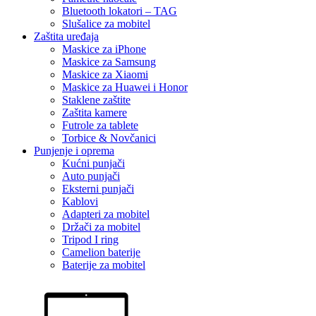
Bluetooth lokatori – TAG
Slušalice za mobitel
Zaštita uređaja
Maskice za iPhone
Maskice za Samsung
Maskice za Xiaomi
Maskice za Huawei i Honor
Staklene zaštite
Zaštita kamere
Futrole za tablete
Torbice & Novčanici
Punjenje i oprema
Kućni punjači
Auto punjači
Eksterni punjači
Kablovi
Adapteri za mobitel
Držači za mobitel
Tripod I ring
Camelion baterije
Baterije za mobitel