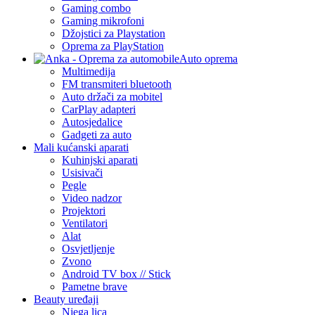
Gaming combo
Gaming mikrofoni
Džojstici za Playstation
Oprema za PlayStation
Auto oprema
Multimedija
FM transmiteri bluetooth
Auto držači za mobitel
CarPlay adapteri
Autosjedalice
Gadgeti za auto
Mali kućanski aparati
Kuhinjski aparati
Usisivači
Pegle
Video nadzor
Projektori
Ventilatori
Alat
Osvjetljenje
Zvono
Android TV box // Stick
Pametne brave
Beauty uređaji
Njega lica