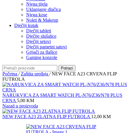
Njega tijela
Uklanjanje dlačica
Njega kose
Nokti & Makeup
Dječiji kutak
Dječiji tableti
Dječije slušalice
Dječiji setovi
Dječiji pametni satovi
Grijači za flašice
Gaming konzole
Potrazi
Početna
/
Zaštita uređaja
/
NEW FACE A23 CRVENA FLIP
FUTROLA
NARUKVICA ZA SMART WATCH PL-N76/Z36/N78 PLUS
CRNA
5,00
KM
Nazad u proizvoda
NEW FACE A23 ZLATNA FLIP FUTROLA
12,00
KM