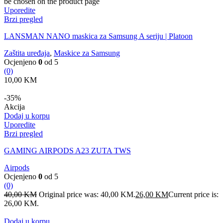
be chosen on the product page
Uporedite
Brzi pregled
LANSMAN NANO maskica za Samsung A seriju | Platoon
Zaštita uređaja
,
Maskice za Samsung
Ocjenjeno
0
od 5
(0)
10,00
KM
-35%
Akcija
Dodaj u korpu
Uporedite
Brzi pregled
GAMING AIRPODS A23 ZUTA TWS
Airpods
Ocjenjeno
0
od 5
(0)
40,00
KM
Original price was: 40,00 KM.
26,00
KM
Current price is:
26,00 KM.
Dodaj u korpu