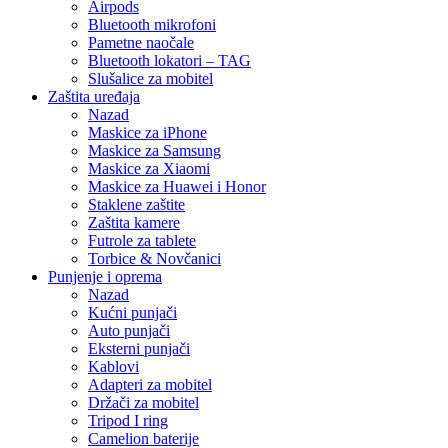
Airpods
Bluetooth mikrofoni
Pametne naočale
Bluetooth lokatori – TAG
Slušalice za mobitel
Zaštita uređaja
Nazad
Maskice za iPhone
Maskice za Samsung
Maskice za Xiaomi
Maskice za Huawei i Honor
Staklene zaštite
Zaštita kamere
Futrole za tablete
Torbice & Novčanici
Punjenje i oprema
Nazad
Kućni punjači
Auto punjači
Eksterni punjači
Kablovi
Adapteri za mobitel
Držači za mobitel
Tripod I ring
Camelion baterije