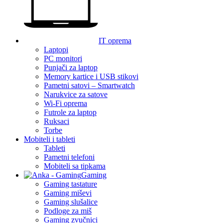
IT oprema
Laptopi
PC monitori
Punjači za laptop
Memory kartice i USB stikovi
Pametni satovi – Smartwatch
Narukvice za satove
Wi-Fi oprema
Futrole za laptop
Ruksaci
Torbe
Mobiteli i tableti
Tableti
Pametni telefoni
Mobiteli sa tipkama
Gaming
Gaming tastature
Gaming miševi
Gaming slušalice
Podloge za miš
Gaming zvučnici