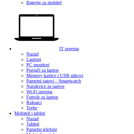
Baterije za mobitel
IT oprema
Nazad
Laptopi
PC monitori
Punjači za laptop
Memory kartice i USB stikovi
Pametni satovi – Smartwatch
Narukvice za satove
Wi-Fi oprema
Futrole za laptop
Ruksaci
Torbe
Mobiteli i tableti
Nazad
Tableti
Pametni telefoni