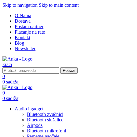
Skip to navigation
Skip to main content
O Nama
Dostava
Postani partner
Plaćanje na rate
Kontakt
Blog
Newsletter
Potrazi
0
0
sadržaj
0
0
sadržaj
Audio i gadgeti
Bluetooth zvučnici
Bluetooth slušalice
Airpods
Bluetooth mikrofoni
Pametne naočale