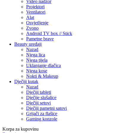
Video nadzor
Projektori
Ventilatori
Alat
Osvjetljenje
Zvono
Android TV box // Stick
Pametne brave
Beauty uređaji
Nazad
Njega lica
Njega tijela
Uklanjanje dlačica
Njega kose
Nokti & Makeup
Dječiji kutak
Nazad
Dječiji tableti
Dječije slušalice
Dječiji setovi
Dječiji pametni satovi
Grijači za flašice
Gaming konzole
Korpa za kupovinu