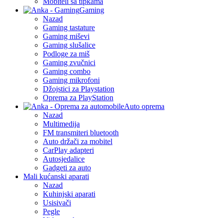
Mobiteli sa tipkama
Gaming
Nazad
Gaming tastature
Gaming miševi
Gaming slušalice
Podloge za miš
Gaming zvučnici
Gaming combo
Gaming mikrofoni
Džojstici za Playstation
Oprema za PlayStation
Auto oprema
Nazad
Multimedija
FM transmiteri bluetooth
Auto držači za mobitel
CarPlay adapteri
Autosjedalice
Gadgeti za auto
Mali kućanski aparati
Nazad
Kuhinjski aparati
Usisivači
Pegle