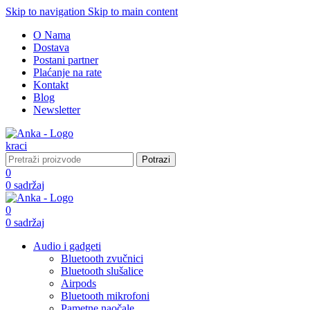
Skip to navigation
Skip to main content
O Nama
Dostava
Postani partner
Plaćanje na rate
Kontakt
Blog
Newsletter
Potrazi
0
0
sadržaj
0
0
sadržaj
Audio i gadgeti
Bluetooth zvučnici
Bluetooth slušalice
Airpods
Bluetooth mikrofoni
Pametne naočale