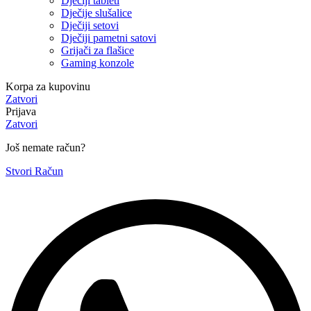
Dječiji tableti
Dječije slušalice
Dječiji setovi
Dječiji pametni satovi
Grijači za flašice
Gaming konzole
Korpa za kupovinu
Zatvori
Prijava
Zatvori
Još nemate račun?
Stvori Račun