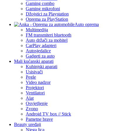
Gaming combo
Gaming mikrofoni
Džojstici za Playstation
Oprema za PlayStation
Auto oprema
Multimedija
FM transmiteri bluetooth
Auto držači za mobitel
CarPlay adapteri
Autosjedalice
Gadgeti za auto
Mali kućanski aparati
Kuhinjski aparati
Usisivači
Pegle
Video nadzor
Projektori
Ventilatori
Alat
Osvjetljenje
Zvono
Android TV box // Stick
Pametne brave
Beauty uređaji
Njega lica