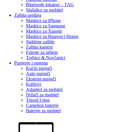
Bluetooth lokatori – TAG
Slušalice za mobitel
Zaštita uređaja
Maskice za iPhone
Maskice za Samsung
Maskice za Xiaomi
Maskice za Huawei i Honor
Staklene zaštite
Zaštita kamere
Futrole za tablete
Torbice & Novčanici
Punjenje i oprema
Kućni punjači
Auto punjači
Eksterni punjači
Kablovi
Adapteri za mobitel
Držači za mobitel
Tripod I ring
Camelion baterije
Baterije za mobitel