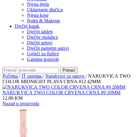
Njega tijela
Uklanjanje dlačica
Njega kose
Nokti & Makeup
Dječiji kutak
Dječiji tableti
Dječije slušalice
Dječiji setovi
Dječiji pametni satovi
Grijači za flašice
Gaming konzole
Potrazi
Početna
/
IT oprema
/
Narukvice za satove
/
NARUKVICA TWO
COLOR MIDNIGHT PLAVA CRNA #12 42MM
NARUKVICA TWO COLOR CRVENA CRNA #9 20MM
12,00
KM
Nazad u proizvoda