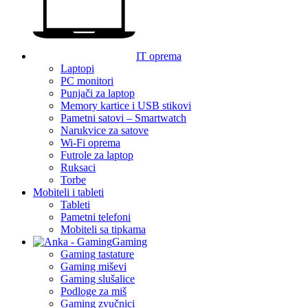
IT oprema
Laptopi
PC monitori
Punjači za laptop
Memory kartice i USB stikovi
Pametni satovi – Smartwatch
Narukvice za satove
Wi-Fi oprema
Futrole za laptop
Ruksaci
Torbe
Mobiteli i tableti
Tableti
Pametni telefoni
Mobiteli sa tipkama
Gaming
Gaming tastature
Gaming miševi
Gaming slušalice
Podloge za miš
Gaming zvučnici