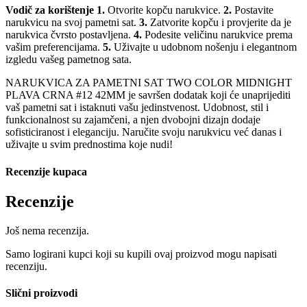
Vodič za korištenje
1.
Otvorite kopču narukvice.
2.
Postavite
narukvicu na svoj pametni sat.
3.
Zatvorite kopču i provjerite da je
narukvica čvrsto postavljena.
4.
Podesite veličinu narukvice prema
vašim preferencijama.
5.
Uživajte u udobnom nošenju i elegantnom
izgledu vašeg pametnog sata.
NARUKVICA ZA PAMETNI SAT TWO COLOR MIDNIGHT
PLAVA CRNA #12 42MM je savršen dodatak koji će unaprijediti
vaš pametni sat i istaknuti vašu jedinstvenost. Udobnost, stil i
funkcionalnost su zajamčeni, a njen dvobojni dizajn dodaje
sofisticiranost i eleganciju. Naručite svoju narukvicu već danas i
uživajte u svim prednostima koje nudi!
Recenzije kupaca
Recenzije
Još nema recenzija.
Samo logirani kupci koji su kupili ovaj proizvod mogu napisati
recenziju.
Slični proizvodi