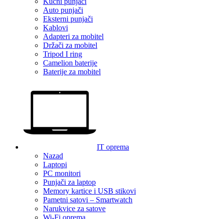
Kućni punjači
Auto punjači
Eksterni punjači
Kablovi
Adapteri za mobitel
Držači za mobitel
Tripod I ring
Camelion baterije
Baterije za mobitel
IT oprema
Nazad
Laptopi
PC monitori
Punjači za laptop
Memory kartice i USB stikovi
Pametni satovi – Smartwatch
Narukvice za satove
Wi-Fi oprema