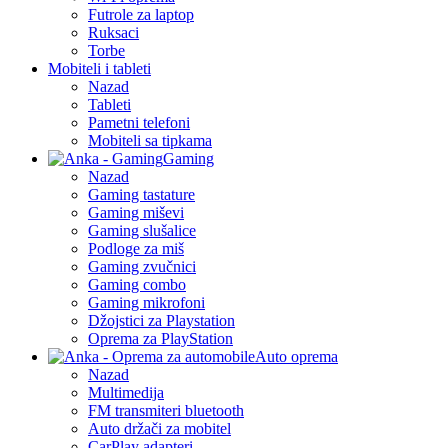
Futrole za laptop
Ruksaci
Torbe
Mobiteli i tableti
Nazad
Tableti
Pametni telefoni
Mobiteli sa tipkama
Gaming
Nazad
Gaming tastature
Gaming miševi
Gaming slušalice
Podloge za miš
Gaming zvučnici
Gaming combo
Gaming mikrofoni
Džojstici za Playstation
Oprema za PlayStation
Auto oprema
Nazad
Multimedija
FM transmiteri bluetooth
Auto držači za mobitel
CarPlay adapteri