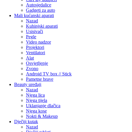
Autosjedalice
Gadgeti za auto
Mali kućanski aparati
Nazad
Kuhinjski aparati
Usisivači
Pegle
Video nadzor
Projektori
Ventilatori
Alat
Osvjetljenje
Zvono
Android TV box // Stick
Pametne brave
Beauty uređaji
Nazad
Njega lica
Njega tijela
Uklanjanje dlačica
Njega kose
Nokti & Makeup
Dječiji kutak
Nazad