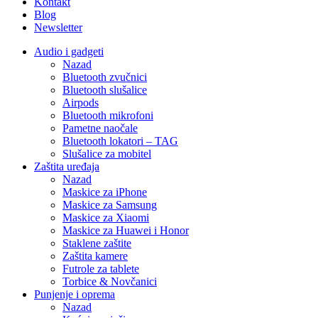
Kontakt
Blog
Newsletter
Audio i gadgeti
Nazad
Bluetooth zvučnici
Bluetooth slušalice
Airpods
Bluetooth mikrofoni
Pametne naočale
Bluetooth lokatori – TAG
Slušalice za mobitel
Zaštita uređaja
Nazad
Maskice za iPhone
Maskice za Samsung
Maskice za Xiaomi
Maskice za Huawei i Honor
Staklene zaštite
Zaštita kamere
Futrole za tablete
Torbice & Novčanici
Punjenje i oprema
Nazad