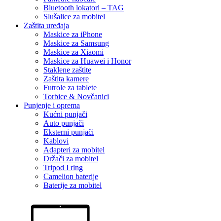
Bluetooth lokatori – TAG
Slušalice za mobitel
Zaštita uređaja
Maskice za iPhone
Maskice za Samsung
Maskice za Xiaomi
Maskice za Huawei i Honor
Staklene zaštite
Zaštita kamere
Futrole za tablete
Torbice & Novčanici
Punjenje i oprema
Kućni punjači
Auto punjači
Eksterni punjači
Kablovi
Adapteri za mobitel
Držači za mobitel
Tripod I ring
Camelion baterije
Baterije za mobitel