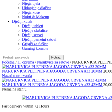
Njega tijela
Uklanjanje dlačica
Njega kose
Nokti & Makeup
Dječiji kutak
Dječiji tableti
Dječije slušalice
Dječiji setovi
Dječiji pametni satovi
Grijači za flašice
Gaming konzole
Potrazi
Početna
/
IT oprema
/
Narukvice za satove
/
NARUKVICA PLETNE
NARUKVICA PLETNENA JAGODA CRVENA #33 20MM
20,0
Nazad u proizvoda
NARUKVICA PLETNENA JAGODA CRVENA #33 42MM
20,0
Nema na stanju
Fast delivery within 72 Hours