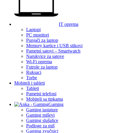
IT oprema
Laptopi
PC monitori
Punjači za laptop
Memory kartice i USB stikovi
Pametni satovi – Smartwatch
Narukvice za satove
Wi-Fi oprema
Futrole za laptop
Ruksaci
Torbe
Mobiteli i tableti
Tableti
Pametni telefoni
Mobiteli sa tipkama
Gaming
Gaming tastature
Gaming miševi
Gaming slušalice
Podloge za miš
Gaming zvučnici