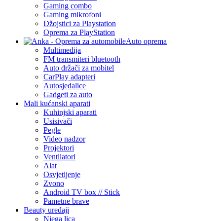
Gaming combo
Gaming mikrofoni
Džojstici za Playstation
Oprema za PlayStation
Auto oprema
Multimedija
FM transmiteri bluetooth
Auto držači za mobitel
CarPlay adapteri
Autosjedalice
Gadgeti za auto
Mali kućanski aparati
Kuhinjski aparati
Usisivači
Pegle
Video nadzor
Projektori
Ventilatori
Alat
Osvjetljenje
Zvono
Android TV box // Stick
Pametne brave
Beauty uređaji
Njega lica