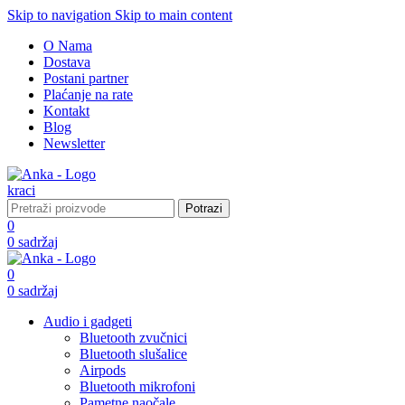
Skip to navigation
Skip to main content
O Nama
Dostava
Postani partner
Plaćanje na rate
Kontakt
Blog
Newsletter
Potrazi
0
0
sadržaj
0
0
sadržaj
Audio i gadgeti
Bluetooth zvučnici
Bluetooth slušalice
Airpods
Bluetooth mikrofoni
Pametne naočale