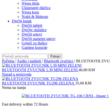
Njega tijela
Uklanjanje dlačica
Njega kose
Nokti & Makeup
Dječiji kutak
Dječiji tableti
Dječije slušalice
Dječiji setovi
Dječiji pametni satovi
Grijači za flašice
Gaming konzole
Potrazi
Početna
/
Audio i gadgeti
/
Bluetooth zvučnici
/
BLUETOOTH ZVUC
BLUETOOTH ZVUCNIK L39 MINI ZELENI
40,00
KM
Nazad u proizvoda
BLUETOOTH ZVUCNIK TG296 ZELENA
35,00
KM
Nema na stanju
Fast delivery within 72 Hours