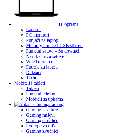
IT oprema
Laptopi
PC monitori
Punjači za laptop
Memory kartice i USB stikovi
Pametni satovi – Smartwatch
Narukvice za satove
Wi-Fi oprema
Futrole za laptop
Ruksaci
Torbe
Mobiteli i tableti
Tableti
Pametni telefoni
Mobiteli sa tipkama
Gaming
Gaming tastature
Gaming miševi
Gaming slušalice
Podloge za miš
Gaming zvučnici