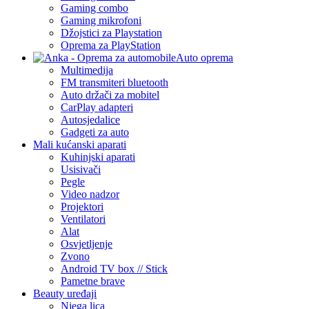
Gaming combo
Gaming mikrofoni
Džojstici za Playstation
Oprema za PlayStation
Auto oprema
Multimedija
FM transmiteri bluetooth
Auto držači za mobitel
CarPlay adapteri
Autosjedalice
Gadgeti za auto
Mali kućanski aparati
Kuhinjski aparati
Usisivači
Pegle
Video nadzor
Projektori
Ventilatori
Alat
Osvjetljenje
Zvono
Android TV box // Stick
Pametne brave
Beauty uređaji
Njega lica