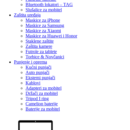
Bluetooth lokatori – TAG
Slušalice za mobitel
Zaštita uređaja
Maskice za iPhone
Maskice za Samsung
Maskice za Xiaomi
Maskice za Huawei i Honor
Staklene zaštite
Zaštita kamere
Futrole za tablete
Torbice & Novčanici
Punjenje i oprema
Kućni punjači
Auto punjači
Eksterni punjači
Kablovi
Adapteri za mobitel
Držači za mobitel
Tripod I ring
Camelion baterije
Baterije za mobitel