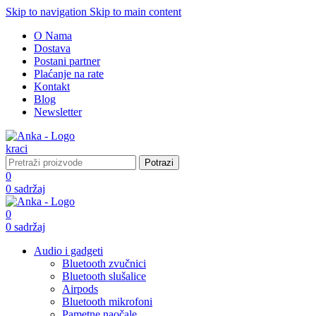
Skip to navigation
Skip to main content
O Nama
Dostava
Postani partner
Plaćanje na rate
Kontakt
Blog
Newsletter
Potrazi
0
0
sadržaj
0
0
sadržaj
Audio i gadgeti
Bluetooth zvučnici
Bluetooth slušalice
Airpods
Bluetooth mikrofoni
Pametne naočale