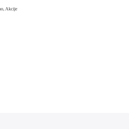
no
,
Akcije