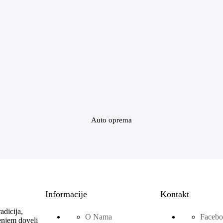
Auto oprema
Informacije
Kontakt
dicija,
O Nama
Faceb
ženjem doveli