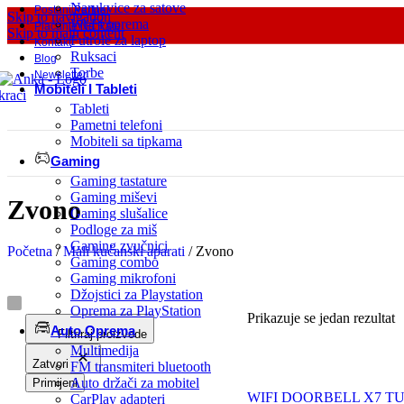
Narukvice za satove
Postani Partner
Skip to navigation
Wi-Fi oprema
Plaćanje Na Rate
Skip to main content
Futrole za laptop
Kontakt
Ruksaci
Blog
Torbe
Newsletter
Mobiteli I Tableti
Tableti
Pametni telefoni
Mobiteli sa tipkama
Gaming
Gaming tastature
Gaming miševi
Zvono
Gaming slušalice
Podloge za miš
Gaming zvučnici
Početna
/
Mali kućanski aparati
/
Zvono
Gaming combo
Gaming mikrofoni
Džojstici za Playstation
Oprema za PlayStation
Prikazuje se jedan rezultat
Auto Oprema
Filtriraj proizvode
Multimedija
Zatvori
FM transmiteri bluetooth
Auto držači za mobitel
Primijeni
WIFI DOORBELL X7 T
CarPlay adapteri