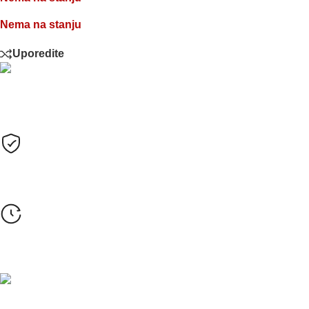
Nema na stanju
Uporedite
Plaćanje
Sve cijene su izražene u KM sa uračunatim PDV-om.
Opcije plaćanja
Gotovinom pri isporuci, Žiralno (virmanski), Karticama
Rok isporuke
24-48h (za robu koja je na stanju)
Besplatna dostava