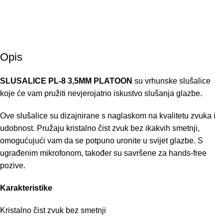
Besplatna dostava za narudžbe iznad 60 KM • 4 KM dostava,
za narudžbe od 30 KM - 60 KM • 8 KM dostava, za narudžbe do
30 KM
Opis
SLUSALICE PL-8 3,5MM PLATOON
su vrhunske slušalice
koje će vam pružiti nevjerojatno iskustvo slušanja glazbe.
Ove slušalice su dizajnirane s naglaskom na kvalitetu zvuka i
udobnost. Pružaju kristalno čist zvuk bez ikakvih smetnji,
omogućujući vam da se potpuno uronite u svijet glazbe. S
ugrađenim mikrofonom, također su savršene za hands-free
pozive.
Karakteristike
Kristalno čist zvuk bez smetnji