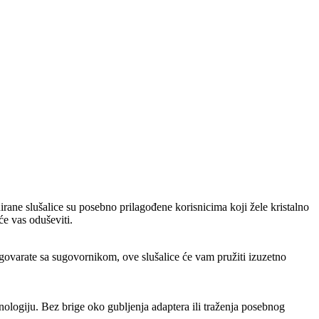
rane slušalice su posebno prilagođene korisnicima koji žele kristalno
će vas oduševiti.
varate sa sugovornikom, ove slušalice će vam pružiti izuzetno
nologiju. Bez brige oko gubljenja adaptera ili traženja posebnog