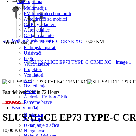
Auto oprema
Multimedija
FM transmiteri bluetooth
Auto držači za mobitel
CarPlay adapteri
Autosjedalice
Gadgeti za auto
Mali kućanski aparati
SLUSALICE EP74 TYPE-C CRNE XO
10,00
KM
Nema na stanju
Kuhinjski aparati
Usisivači
Pegle
Video nadzor
Projektori
Ventilatori
Alat
Osvjetljenje
Zvono
Fast delivery within 72 Hours
Android TV box // Stick
Pametne brave
Beauty uređaji
Njega lica
SLUSALICE EP73 TYPE-C C
Njega tijela
Uklanjanje dlačica
10,00
KM
Njega kose