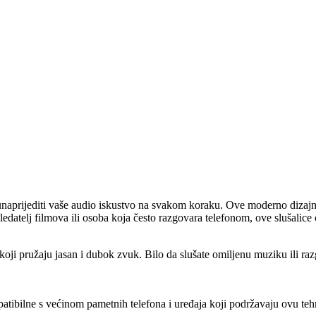
 unaprijediti vaše audio iskustvo na svakom koraku. Ove moderno dizajni
 gledatelj filmova ili osoba koja često razgovara telefonom, ove slušalice 
ružaju jasan i dubok zvuk. Bilo da slušate omiljenu muziku ili razgo
atibilne s većinom pametnih telefona i uređaja koji podržavaju ovu teh