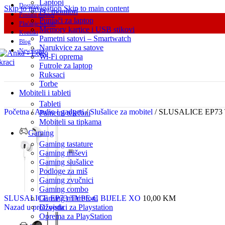
Laptopi
Dostava
Skip to navigation
Skip to main content
PC monitori
Postani partner
Punjači za laptop
Plaćanje na rate
Memory kartice i USB stikovi
Kontakt
Pametni satovi – Smartwatch
Blog
Narukvice za satove
Newsletter
Wi-Fi oprema
Futrole za laptop
Ruksaci
Torbe
Mobiteli i tableti
Tableti
Početna
/
Audio i gadgeti
/
Slušalice za mobitel
/
SLUSALICE EP73
Pametni telefoni
Mobiteli sa tipkama
Gaming
Gaming tastature
Gaming miševi
Gaming slušalice
Podloge za miš
Gaming zvučnici
Gaming combo
SLUSALICE EP73 TYPE-C BIJELE XO
Gaming mikrofoni
10,00
KM
Nazad u proizvoda
Džojstici za Playstation
Oprema za PlayStation