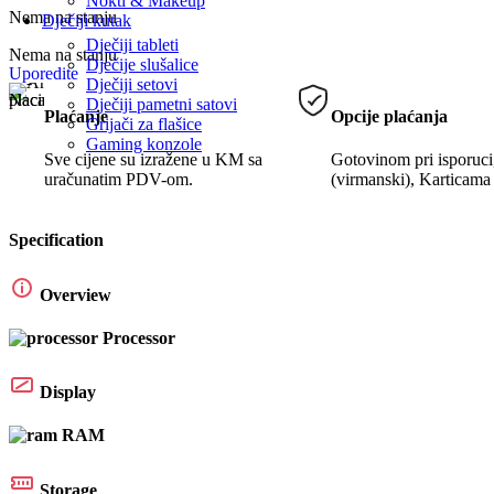
Nokti & Makeup
Nema na stanju
Dječiji kutak
Dječiji tableti
Nema na stanju
Dječije slušalice
Uporedite
Dječiji setovi
Dječiji pametni satovi
Plaćanje
Opcije plaćanja
Grijači za flašice
Gaming konzole
Sve cijene su izražene u KM sa
Gotovinom pri isporuci
uračunatim PDV-om.
(virmanski), Karticama
Specification
Overview
Processor
Display
RAM
Storage