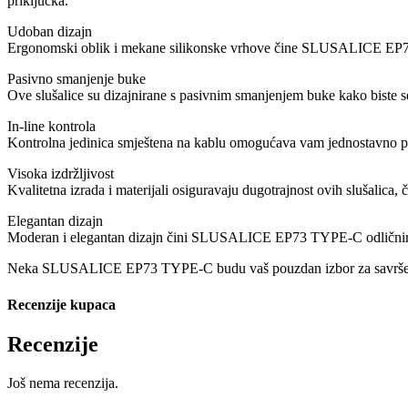
priključka.
Udoban dizajn
Ergonomski oblik i mekane silikonske vrhove čine SLUSALICE EP73
Pasivno smanjenje buke
Ove slušalice su dizajnirane s pasivnim smanjenjem buke kako biste se 
In-line kontrola
Kontrolna jedinica smještena na kablu omogućava vam jednostavno po
Visoka izdržljivost
Kvalitetna izrada i materijali osiguravaju dugotrajnost ovih slušalica
Elegantan dizajn
Moderan i elegantan dizajn čini SLUSALICE EP73 TYPE-C odličnim
Neka SLUSALICE EP73 TYPE-C budu vaš pouzdan izbor za savršeno audi
Recenzije kupaca
Recenzije
Još nema recenzija.