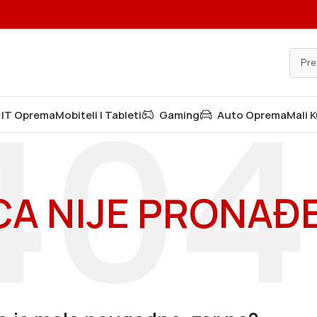
IT Oprema
Mobiteli I Tableti
Gaming
Auto Oprema
Mali 
CA NIJE PRONAĐ