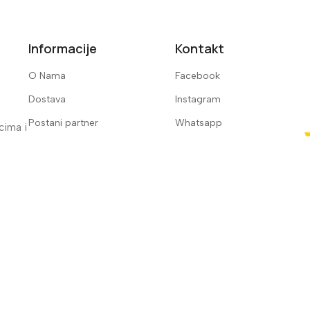
Informacije
Kontakt
O Nama
Facebook
Dostava
Instagram
Postani partner
Whatsapp
pcima i
Plaćanje na rate
Kontakt
na rate
Uslovi korišćenja
Powered by
KG-NET.COM