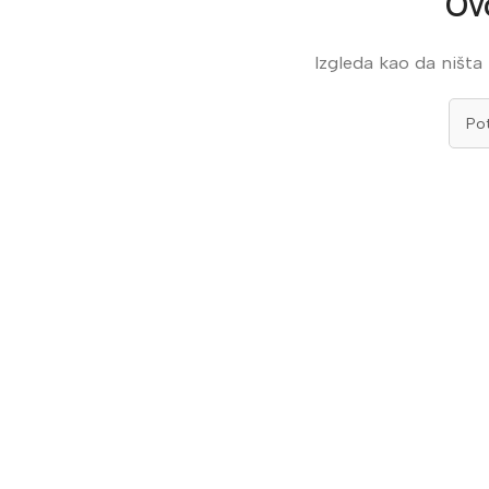
Ov
Izgleda kao da ništa