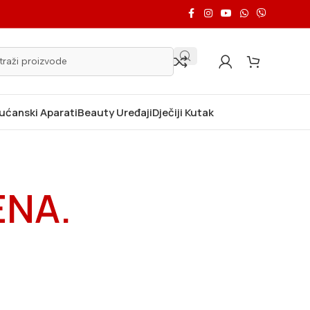
Kućanski Aparati
Beauty Uređaji
Dječiji Kutak
ENA.