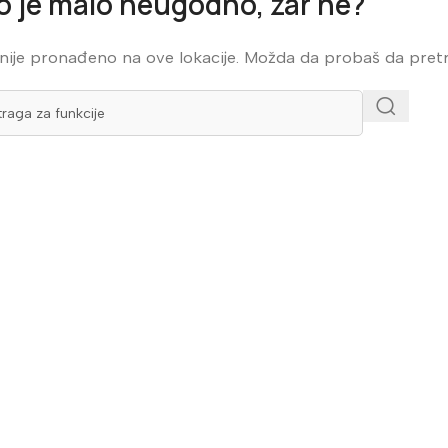
o je malo neugodno, zar ne?
 nije pronađeno na ove lokacije. Možda da probaš da pret