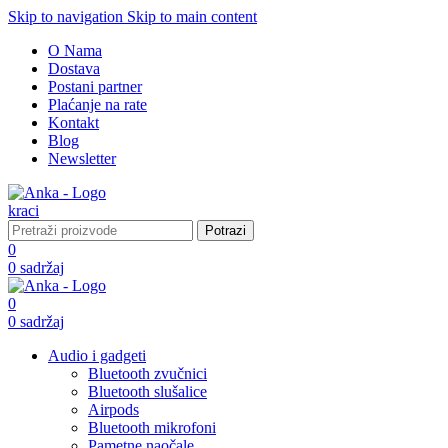
Skip to navigation
Skip to main content
O Nama
Dostava
Postani partner
Plaćanje na rate
Kontakt
Blog
Newsletter
Potrazi
0
0
sadržaj
0
0
sadržaj
Audio i gadgeti
Bluetooth zvučnici
Bluetooth slušalice
Airpods
Bluetooth mikrofoni
Pametne naočale