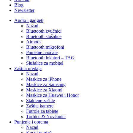
Blog
Newsletter
Audio i gadgeti
Nazad
Bluetooth zvučnici
Bluetooth slušalice
Airpods
Bluetooth mikrofoni
Pametne naočale
Bluetooth lokatori – TAG
Slušalice za mobitel
Zaštita uređaja
Nazad
Maskice za iPhone
Maskice za Samsung
Maskice za Xiaomi
Maskice za Huawei i Honor
Staklene zaštite
Zaštita kamere
Futrole za tablete
Torbice & Novčanici
Punjenje i oprema
Nazad
Kućni punjači