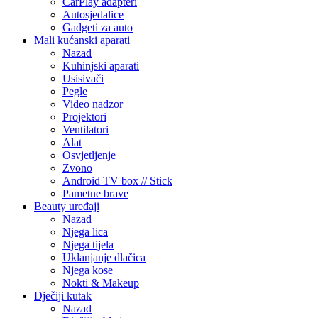
CarPlay adapteri
Autosjedalice
Gadgeti za auto
Mali kućanski aparati
Nazad
Kuhinjski aparati
Usisivači
Pegle
Video nadzor
Projektori
Ventilatori
Alat
Osvjetljenje
Zvono
Android TV box // Stick
Pametne brave
Beauty uređaji
Nazad
Njega lica
Njega tijela
Uklanjanje dlačica
Njega kose
Nokti & Makeup
Dječiji kutak
Nazad