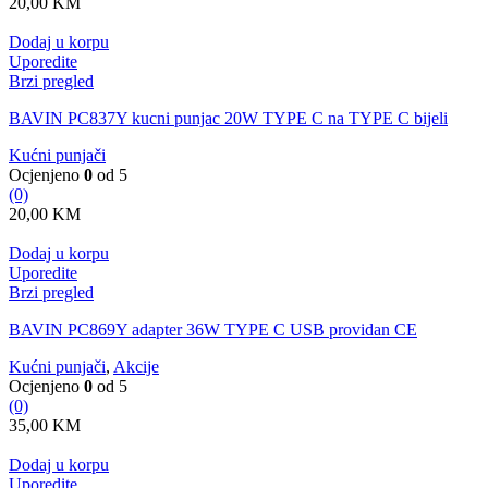
20,00
KM
Dodaj u korpu
Uporedite
Brzi pregled
BAVIN PC837Y kucni punjac 20W TYPE C na TYPE C bijeli
Kućni punjači
Ocjenjeno
0
od 5
(0)
20,00
KM
Dodaj u korpu
Uporedite
Brzi pregled
BAVIN PC869Y adapter 36W TYPE C USB providan CE
Kućni punjači
,
Akcije
Ocjenjeno
0
od 5
(0)
35,00
KM
Dodaj u korpu
Uporedite