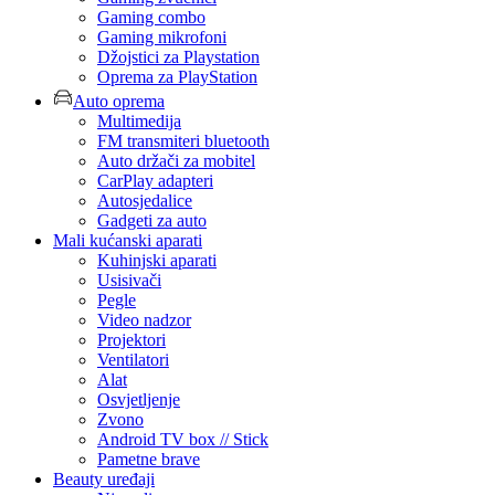
Gaming combo
Gaming mikrofoni
Džojstici za Playstation
Oprema za PlayStation
Auto oprema
Multimedija
FM transmiteri bluetooth
Auto držači za mobitel
CarPlay adapteri
Autosjedalice
Gadgeti za auto
Mali kućanski aparati
Kuhinjski aparati
Usisivači
Pegle
Video nadzor
Projektori
Ventilatori
Alat
Osvjetljenje
Zvono
Android TV box // Stick
Pametne brave
Beauty uređaji