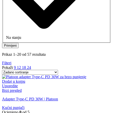
Na stanju
Primijeni
Prikaz 1–20 od 57 rezultata
Filteri
Pokaži
9
12
18
24
Dodaj u korpu
Uporedite
Brzi pregled
Adapter Type-C PD 30W | Platoon
Kućni punjači
Ocjenjeno
0
od 5