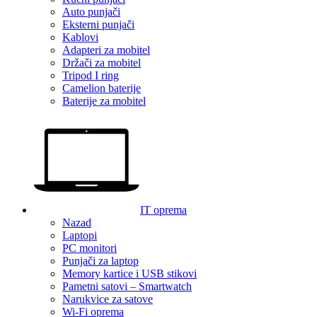
Auto punjači
Eksterni punjači
Kablovi
Adapteri za mobitel
Držači za mobitel
Tripod I ring
Camelion baterije
Baterije za mobitel
IT oprema
Nazad
Laptopi
PC monitori
Punjači za laptop
Memory kartice i USB stikovi
Pametni satovi – Smartwatch
Narukvice za satove
Wi-Fi oprema