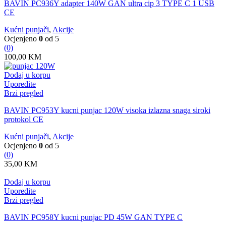
BAVIN PC936Y adapter 140W GAN ultra cip 3 TYPE C 1 USB
CE
Kućni punjači
,
Akcije
Ocjenjeno
0
od 5
(0)
100,00
KM
Dodaj u korpu
Uporedite
Brzi pregled
BAVIN PC953Y kucni punjac 120W visoka izlazna snaga siroki
protokol CE
Kućni punjači
,
Akcije
Ocjenjeno
0
od 5
(0)
35,00
KM
Dodaj u korpu
Uporedite
Brzi pregled
BAVIN PC958Y kucni punjac PD 45W GAN TYPE C