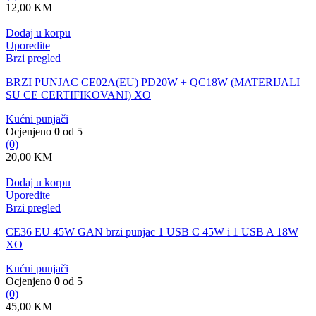
12,00
KM
Dodaj u korpu
Uporedite
Brzi pregled
BRZI PUNJAC CE02A(EU) PD20W + QC18W (MATERIJALI
SU CE CERTIFIKOVANI) XO
Kućni punjači
Ocjenjeno
0
od 5
(0)
20,00
KM
Dodaj u korpu
Uporedite
Brzi pregled
CE36 EU 45W GAN brzi punjac 1 USB C 45W i 1 USB A 18W
XO
Kućni punjači
Ocjenjeno
0
od 5
(0)
45,00
KM