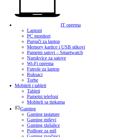
IT oprema
Laptopi
PC monitori
Punjači za laptop
Memory kartice i USB stikovi
Pametni satovi – Smartwatch
Narukvice za satove
Wi-Fi oprema
Futrole za laptop
Ruksaci
Torbe
Mobiteli i tableti
Tableti
Pametni telefoni
Mobiteli sa tipkama
Gaming
Gaming tastature
Gaming miševi
Gaming slušalice
Podloge za miš
Gaming zvučnici