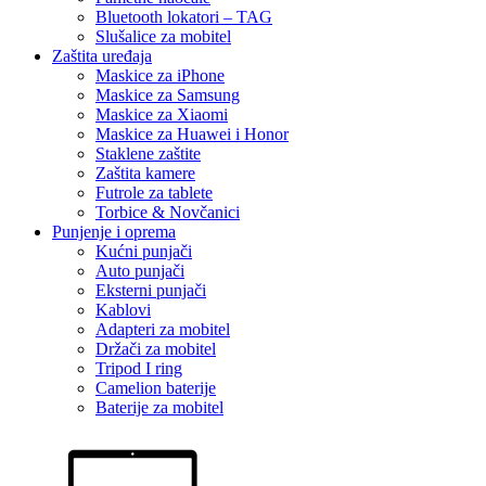
Bluetooth lokatori – TAG
Slušalice za mobitel
Zaštita uređaja
Maskice za iPhone
Maskice za Samsung
Maskice za Xiaomi
Maskice za Huawei i Honor
Staklene zaštite
Zaštita kamere
Futrole za tablete
Torbice & Novčanici
Punjenje i oprema
Kućni punjači
Auto punjači
Eksterni punjači
Kablovi
Adapteri za mobitel
Držači za mobitel
Tripod I ring
Camelion baterije
Baterije za mobitel