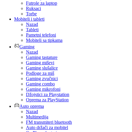
Futrole za laptop
Ruksaci
Torbe
Mobiteli i tableti
Nazad
Tableti
Pametni telefoni
Mobiteli sa tipkama
Gaming
Nazad
Gaming tastature
Gaming miševi
Gaming slušalice
Podloge za miš
Gaming zvučnici
Gaming combo
Gaming mikrofoni
Džojstici za Playstation
Oprema za PlayStation
Auto oprema
Nazad
Multimedija
FM transmiteri bluetooth
Auto držači za mobitel