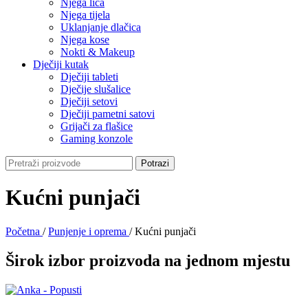
Njega lica
Njega tijela
Uklanjanje dlačica
Njega kose
Nokti & Makeup
Dječiji kutak
Dječiji tableti
Dječije slušalice
Dječiji setovi
Dječiji pametni satovi
Grijači za flašice
Gaming konzole
Potrazi
Kućni punjači
Početna
/
Punjenje i oprema
/
Kućni punjači
Širok izbor proizvoda na jednom mjestu