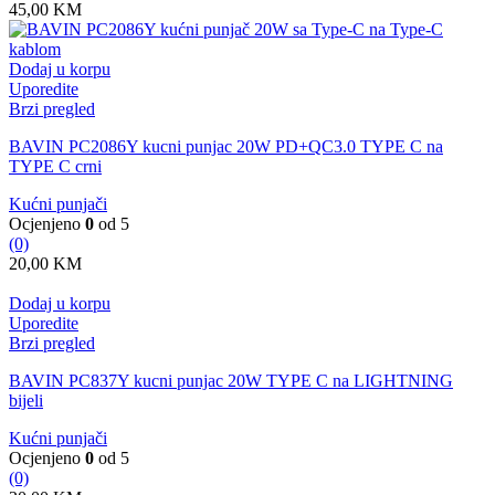
45,00
KM
Dodaj u korpu
Uporedite
Brzi pregled
BAVIN PC2086Y kucni punjac 20W PD+QC3.0 TYPE C na
TYPE C crni
Kućni punjači
Ocjenjeno
0
od 5
(0)
20,00
KM
Dodaj u korpu
Uporedite
Brzi pregled
BAVIN PC837Y kucni punjac 20W TYPE C na LIGHTNING
bijeli
Kućni punjači
Ocjenjeno
0
od 5
(0)