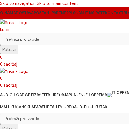
Skip to navigation
Skip to main content
O NAMA
DOSTAVA
POSTANI PARTNER
PLAĆANJE NA RATE
KONTAKT
BL
Potrazi
0
0
sadržaj
0
0
sadržaj
AUDIO I GADGETI
ZAŠTITA UREĐAJA
PUNJENJE I OPREMA
MALI KUĆANSKI APARATI
BEAUTY UREĐAJI
DJEČIJI KUTAK
Potrazi