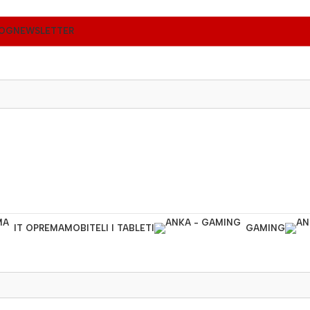
OG
NEWSLETTER
IT OPREMA
MOBITELI I TABLETI
GAMING