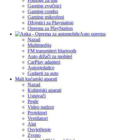
Podloge za miš
Gaming zvučnici
Gaming combo
Gaming mikrofoni
Džojstici za Playstation
Oprema za PlayStation
Auto oprema
Nazad
Multimedija
FM transmiteri bluetooth
Auto držači za mobitel
CarPlay adapteri
Autosjedalice
Gadgeti za auto
Mali kućanski aparati
Nazad
Kuhinjski aparati
Usisivači
Pegle
Video nadzor
Projektori
Ventilatori
Alat
Osvjetljenje
Zvono