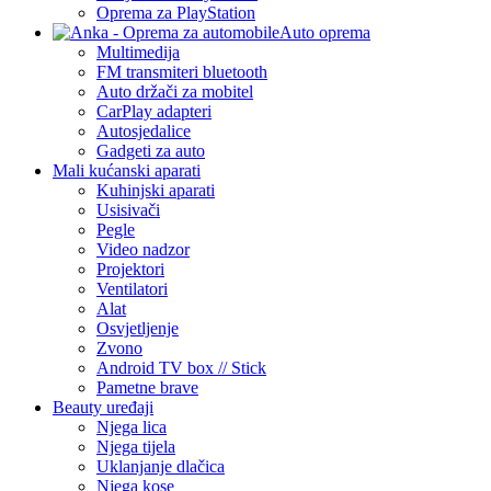
Oprema za PlayStation
Auto oprema
Multimedija
FM transmiteri bluetooth
Auto držači za mobitel
CarPlay adapteri
Autosjedalice
Gadgeti za auto
Mali kućanski aparati
Kuhinjski aparati
Usisivači
Pegle
Video nadzor
Projektori
Ventilatori
Alat
Osvjetljenje
Zvono
Android TV box // Stick
Pametne brave
Beauty uređaji
Njega lica
Njega tijela
Uklanjanje dlačica
Njega kose