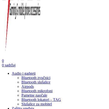
0
0
sadržaj
Audio i gadgeti
Bluetooth zvučnici
Bluetooth slušalice
Airpods
Bluetooth mikrofoni
Pametne naočale
Bluetooth lokatori – TAG
Slušalice za mobitel
Zaštita uređaja