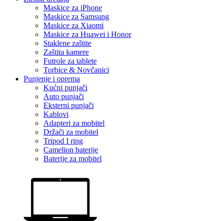
Maskice za iPhone
Maskice za Samsung
Maskice za Xiaomi
Maskice za Huawei i Honor
Staklene zaštite
Zaštita kamere
Futrole za tablete
Torbice & Novčanici
Punjenje i oprema
Kućni punjači
Auto punjači
Eksterni punjači
Kablovi
Adapteri za mobitel
Držači za mobitel
Tripod I ring
Camelion baterije
Baterije za mobitel