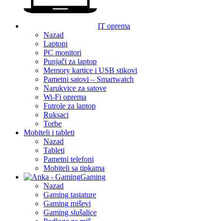
IT oprema
Nazad
Laptopi
PC monitori
Punjači za laptop
Memory kartice i USB stikovi
Pametni satovi – Smartwatch
Narukvice za satove
Wi-Fi oprema
Futrole za laptop
Ruksaci
Torbe
Mobiteli i tableti
Nazad
Tableti
Pametni telefoni
Mobiteli sa tipkama
Gaming
Nazad
Gaming tastature
Gaming miševi
Gaming slušalice