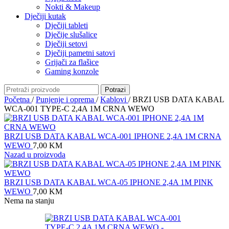
Nokti & Makeup
Dječiji kutak
Dječiji tableti
Dječije slušalice
Dječiji setovi
Dječiji pametni satovi
Grijači za flašice
Gaming konzole
Potrazi
Početna
/
Punjenje i oprema
/
Kablovi
/
BRZI USB DATA KABAL
WCA-001 TYPE-C 2,4A 1M CRNA WEWO
BRZI USB DATA KABAL WCA-001 IPHONE 2,4A 1M CRNA
WEWO
7,00
KM
Nazad u proizvoda
BRZI USB DATA KABAL WCA-05 IPHONE 2,4A 1M PINK
WEWO
7,00
KM
Nema na stanju