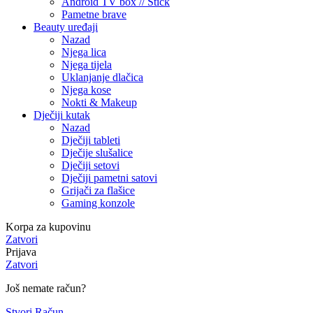
Android TV box // Stick
Pametne brave
Beauty uređaji
Nazad
Njega lica
Njega tijela
Uklanjanje dlačica
Njega kose
Nokti & Makeup
Dječiji kutak
Nazad
Dječiji tableti
Dječije slušalice
Dječiji setovi
Dječiji pametni satovi
Grijači za flašice
Gaming konzole
Korpa za kupovinu
Zatvori
Prijava
Zatvori
Još nemate račun?
Stvori Račun