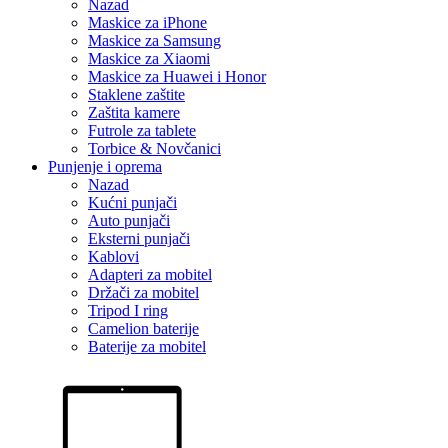
Nazad
Maskice za iPhone
Maskice za Samsung
Maskice za Xiaomi
Maskice za Huawei i Honor
Staklene zaštite
Zaštita kamere
Futrole za tablete
Torbice & Novčanici
Punjenje i oprema
Nazad
Kućni punjači
Auto punjači
Eksterni punjači
Kablovi
Adapteri za mobitel
Držači za mobitel
Tripod I ring
Camelion baterije
Baterije za mobitel