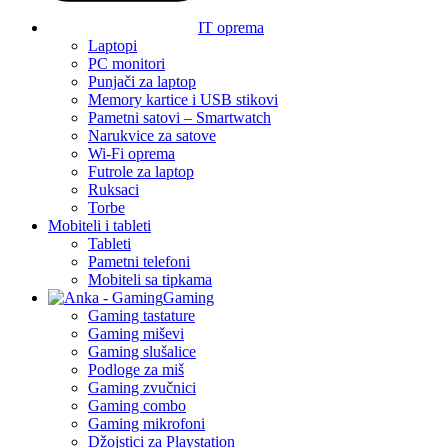
IT oprema
Laptopi
PC monitori
Punjači za laptop
Memory kartice i USB stikovi
Pametni satovi – Smartwatch
Narukvice za satove
Wi-Fi oprema
Futrole za laptop
Ruksaci
Torbe
Mobiteli i tableti
Tableti
Pametni telefoni
Mobiteli sa tipkama
Gaming
Gaming tastature
Gaming miševi
Gaming slušalice
Podloge za miš
Gaming zvučnici
Gaming combo
Gaming mikrofoni
Džojstici za Playstation